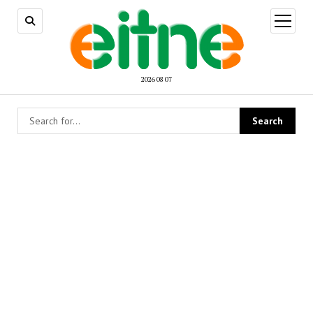
open
menu
2026 08 07