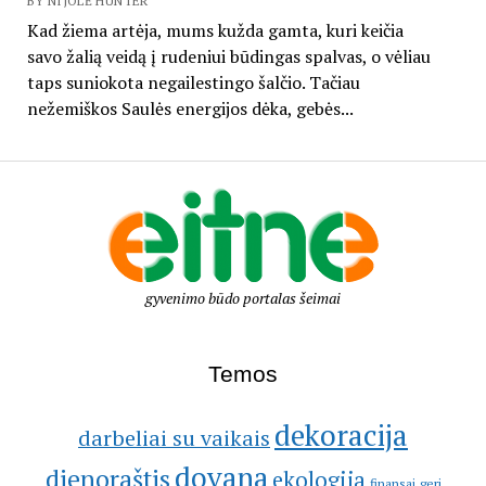
BY NIJOLĖ HUNTER
Kad žiema artėja, mums kužda gamta, kuri keičia
savo žalią veidą į rudeniui būdingas spalvas, o vėliau
taps suniokota negailestingo šalčio. Tačiau
nežemiškos Saulės energijos dėka, gebės...
gyvenimo būdo portalas šeimai
Temos
dekoracija
darbeliai su vaikais
dovana
dienoraštis
ekologija
geri
finansai