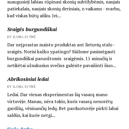
suaugusieji labiau rūpinasi skonių subtilybėmis, naujais
patiekalais, naujais skonių deriniais, o vaikams - svarbu,
kad viskas būtų aišku. Jei...
Sraigės burgundiškai
BY ILONA-EITNĖ
Dar neįprastas maisto produktas ant lietuvių stalo -
sraigės. Norisi kažko ypatingo? Siūlome pasimėgauti
burgundiškai paruoštomis sraigėmis. 15 minučių ir
netikėtai užsukusius svečius galėsite pavaišinti šiuo...
Abrikosiniai ledai
BY ILONA-EITNĖ
Ledai. Dar vienas eksperimentas šią vasarą mano
virtuvėje. Manau, nėra tokio, kuris vasarą nenorėtų
gardžių, vėsinančių ledų. Bet parduotuvėje pirkti labai
saldūs, kai kurie netgi...
Siulo darba