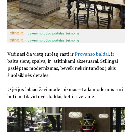
Vadinasi čia vietą turėtų rasti ir
Provanso baldai
, ir
balta sienų spalva, ir atitinkami aksesuarai. Stilingai
paslėptas modernizmas, beveik nekrintančios į akis
šiuolaikinės detalės.
O jei jus labiau žavi modernizmas – tada modernūs turi
būti ne tik virtuvės baldai, bet ir svetainė: