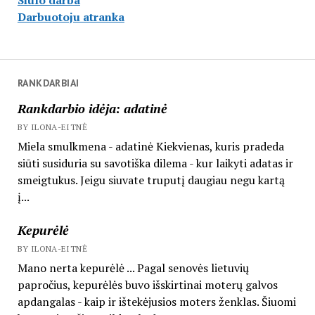
Darbuotoju atranka
RANKDARBIAI
Rankdarbio idėja: adatinė
BY ILONA-EITNĖ
Miela smulkmena - adatinė Kiekvienas, kuris pradeda
siūti susiduria su savotiška dilema - kur laikyti adatas ir
smeigtukus. Jeigu siuvate truputį daugiau negu kartą
į...
Kepurėlė
BY ILONA-EITNĖ
Mano nerta kepurėlė ... Pagal senovės lietuvių
papročius, kepurėlės buvo išskirtinai moterų galvos
apdangalas - kaip ir ištekėjusios moters ženklas. Šiuomi