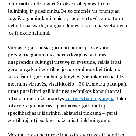
bendrauti su draugais. Šitoks susiliejimas turi ir
šalininkų, ir priešininkų. Be to žmonės vis trumpiau
sugaišta gamindami maistą, todėl virtuvės zona tapo
nebe tokia svarbi, daugiau dėmesio skiriama svetainei ir
jos funkcionalumui.
Vienas iš garsiausiai girdimų minusų – svetainė
persigeria gaminamo maisto kvapais. Vadinasi,
nusprendus sujungti virtuvę su svetaine, reikia labai
gerai apgalvoti ventiliacijos sprendimus bei tinkamai
suskaičiuoti gartraukio galimybes (vienokio reikia 4 kv.
metrams virtuvės, visai kitokio – 30 kv.metrų patalpai).
Jums patalkinti gali buitinės technikos konsultantai
arba žmonės, užsiimantys
virtuvės baldų gamyba
. Juk ir
internete galima rasti įvairiausias gartraukių
specifikacijas ir išsirinkti labiausiai tinkamą – gerai
ventiliuojantį, su kuo mažesniu triukšmingumu.
Mes patys esame turėję ir atskiras virtuves ir bendras