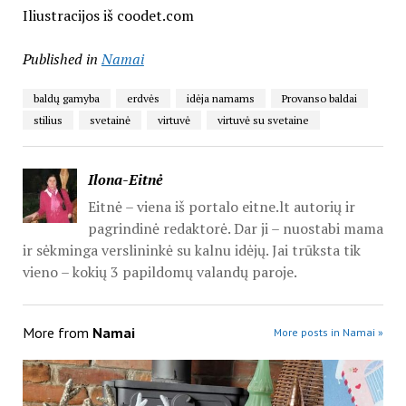
Iliustracijos iš coodet.com
Published in
Namai
baldų gamyba
erdvės
idėja namams
Provanso baldai
stilius
svetainė
virtuvė
virtuvė su svetaine
Ilona-Eitnė
Eitnė – viena iš portalo eitne.lt autorių ir
pagrindinė redaktorė. Dar ji – nuostabi mama
ir sėkminga verslininkė su kalnu idėjų. Jai trūksta tik
vieno – kokių 3 papildomų valandų paroje.
More from
Namai
More posts in Namai »