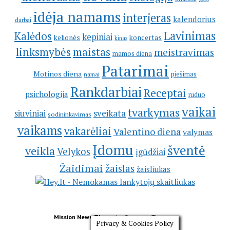
idėja namams
interjeras
kalendorius
darbai
Lavinimas
Kalėdos
kepiniai
kelionės
koncertas
kinas
linksmybės
maistas
meistravimas
mamos diena
Patarimai
Motinos diena
piešimas
namai
Rankdarbiai
Receptai
psichologija
ruduo
vaikai
tvarkymas
siuviniai
sveikata
sodininkavimas
vaikams
vakarėliai
Valentino diena
valymas
Įdomu
šventė
veikla
Velykos
įgūdžiai
Žaidimai
žaislas
žaisliukas
Mission News Theme
by Compete Themes.
Privacy & Cookies Policy