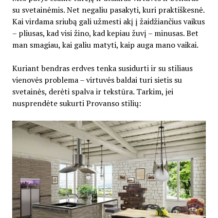
su svetainėmis. Net negaliu pasakyti, kuri praktiškesnė.
Kai virdama sriubą gali užmesti akį į žaidžiančius vaikus
– pliusas, kad visi žino, kad kepiau žuvį – minusas. Bet
man smagiau, kai galiu matyti, kaip auga mano vaikai.
Kuriant bendras erdves tenka susidurti ir su stiliaus
vienovės problema – virtuvės baldai turi sietis su
svetainės, derėti spalva ir tekstūra. Tarkim, jei
nusprendėte sukurti Provanso stilių: