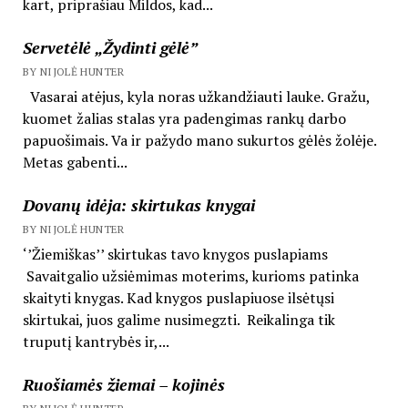
kart, priprašiau Mildos, kad...
Servetėlė „Žydinti gėlė”
BY NIJOLĖ HUNTER
Vasarai atėjus, kyla noras užkandžiauti lauke. Gražu,
kuomet žalias stalas yra padengimas rankų darbo
papuošimais. Va ir pažydo mano sukurtos gėlės žolėje.
Metas gabenti...
Dovanų idėja: skirtukas knygai
BY NIJOLĖ HUNTER
‘’Žiemiškas’’ skirtukas tavo knygos puslapiams
Savaitgalio užsiėmimas moterims, kurioms patinka
skaityti knygas. Kad knygos puslapiuose ilsėtųsi
skirtukai, juos galime nusimegzti. Reikalinga tik
truputį kantrybės ir,...
Ruošiamės žiemai – kojinės