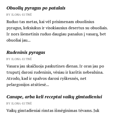
Obuolių pyragas po patalais
BY ILONA-EITNĖ
Ruduo tas metas, kai vėl prisimenam obuolinius
pyragus, keksiukus ir visokiausius desertus su obuoliais.
Ir nors šiemetinis ruduo daugiau panašus į vasarą, bet
obuoliai jau...
Rudeninis pyragas
BY ILONA-EITNĖ
Vasara jau skaičiuoja paskutines dienas. Ir oras jau po
truputį darosi rudeninis, vėsiau ir karštis nebealsina.
Atrodo, kad ir spalvos darosi ryškesnės, net
pelargonijos atsitiesė...
Canape, arba keli receptai vaikų gimtadieniui
BY ILONA-EITNĖ
Vaikų gimtadieniai rimtas išmėginimas tėvams. Juk