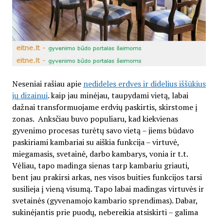
Neseniai rašiau apie
nedideles erdves ir didelius iššūkius
jų dizainui
. kaip jau minėjau, taupydami vietą, labai
dažnai transformuojame erdvių paskirtis, skirstome į
zonas. Anksčiau buvo populiaru, kad kiekvienas
gyvenimo procesas turėtų savo vietą – jiems būdavo
paskiriami kambariai su aiškia funkcija – virtuvė,
miegamasis, svetainė, darbo kambarys, vonia ir t.t.
Vėliau, tapo madinga sienas tarp kambariu griauti,
bent jau prakirsi arkas, nes visos buities funkcijos tarsi
susilieja į vieną visumą. Tapo labai madingas virtuvės ir
svetainės (gyvenamojo kambario sprendimas). Dabar,
sukinėjantis prie puodų, nebereikia atsiskirti – galima