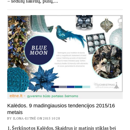
– sedulų šakelių, pušų,…
Kalėdos. 9 madingiausios tendencijos 2015/16
metais
BY ILONA-EITNĖ ON 2015 10 28
1. Šerkšnotos Kalėdos. Skaidrus ir matinis stiklas bei