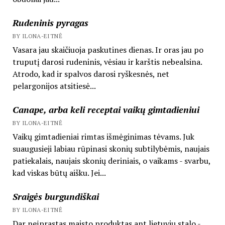
Rudeninis pyragas
BY ILONA-EITNĖ
Vasara jau skaičiuoja paskutines dienas. Ir oras jau po
truputį darosi rudeninis, vėsiau ir karštis nebealsina.
Atrodo, kad ir spalvos darosi ryškesnės, net
pelargonijos atsitiesė...
Canape, arba keli receptai vaikų gimtadieniui
BY ILONA-EITNĖ
Vaikų gimtadieniai rimtas išmėginimas tėvams. Juk
suaugusieji labiau rūpinasi skonių subtilybėmis, naujais
patiekalais, naujais skonių deriniais, o vaikams - svarbu,
kad viskas būtų aišku. Jei...
Sraigės burgundiškai
BY ILONA-EITNĖ
Dar neįprastas maisto produktas ant lietuvių stalo -