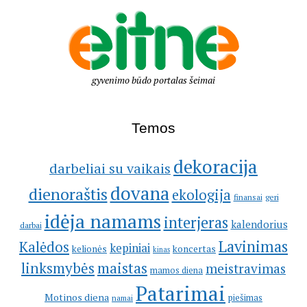
gyvenimo būdo portalas šeimai
Temos
dekoracija
darbeliai su vaikais
dovana
dienoraštis
ekologija
geri
finansai
idėja namams
interjeras
kalendorius
darbai
Lavinimas
Kalėdos
kepiniai
kelionės
koncertas
kinas
linksmybės
maistas
meistravimas
mamos diena
Patarimai
Motinos diena
piešimas
namai