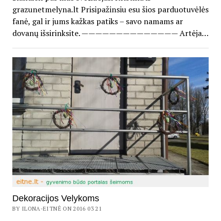
grazunetmelyna.lt Prisipažinsiu esu šios parduotuvėlės
fanė, gal ir jums kažkas patiks – savo namams ar
dovanų išsirinksite. —————————————— Artėja…
Dekoracijos Velykoms
BY ILONA-EITNĖ ON 2016 03 21