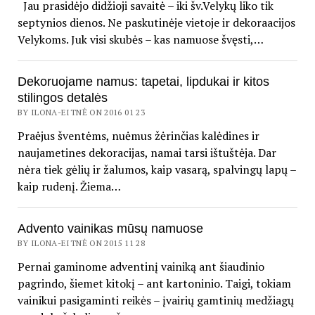
Jau prasidėjo didžioji savaitė – iki šv.Velykų liko tik
septynios dienos. Ne paskutinėje vietoje ir dekoraacijos
Velykoms. Juk visi skubės – kas namuose švęsti,…
Dekoruojame namus: tapetai, lipdukai ir kitos
stilingos detalės
BY ILONA-EITNĖ ON 2016 01 23
Praėjus šventėms, nuėmus žėrinčias kalėdines ir
naujametines dekoracijas, namai tarsi ištuštėja. Dar
nėra tiek gėlių ir žalumos, kaip vasarą, spalvingų lapų –
kaip rudenį. Žiema…
Advento vainikas mūsų namuose
BY ILONA-EITNĖ ON 2015 11 28
Pernai gaminome adventinį vainiką ant šiaudinio
pagrindo, šiemet kitokį – ant kartoninio. Taigi, tokiam
vainikui pasigaminti reikės – įvairių gamtinių medžiagų