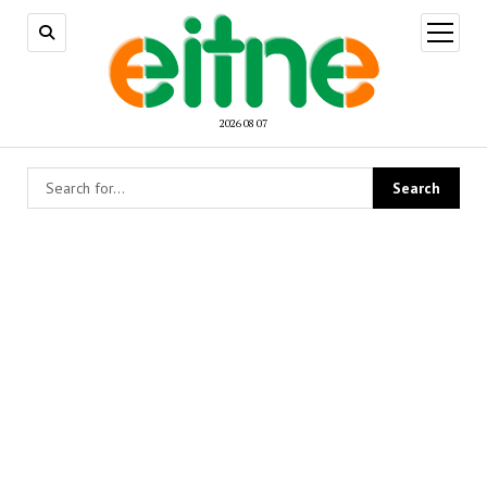
open
menu
2026 08 07