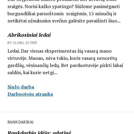
sraigės. Norisi kažko ypatingo? Siūlome pasimėgauti
burgundiškai paruoštomis sraigėmis. 15 minučių ir
netikėtai užsukusius svečius galėsite pavaišinti šiuo...
Abrikosiniai ledai
BY ILONA-EITNĖ
Ledai. Dar vienas eksperimentas šią vasarą mano
virtuvėje. Manau, nėra tokio, kuris vasarą nenorėtų
gardžių, vėsinančių ledų. Bet parduotuvėje pirkti labai
saldūs, kai kurie netgi...
Siulo darba
Darbuotoju atranka
RANKDARBIAI
Rankdarbio idėja: adatinė