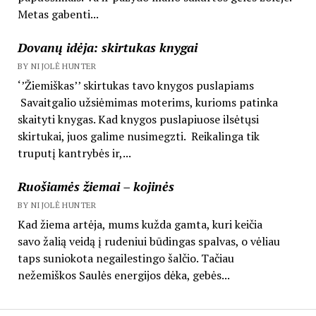
Metas gabenti...
Dovanų idėja: skirtukas knygai
BY NIJOLĖ HUNTER
‘’Žiemiškas’’ skirtukas tavo knygos puslapiams
Savaitgalio užsiėmimas moterims, kurioms patinka
skaityti knygas. Kad knygos puslapiuose ilsėtųsi
skirtukai, juos galime nusimegzti. Reikalinga tik
truputį kantrybės ir,...
Ruošiamės žiemai – kojinės
BY NIJOLĖ HUNTER
Kad žiema artėja, mums kužda gamta, kuri keičia
savo žalią veidą į rudeniui būdingas spalvas, o vėliau
taps suniokota negailestingo šalčio. Tačiau
nežemiškos Saulės energijos dėka, gebės...