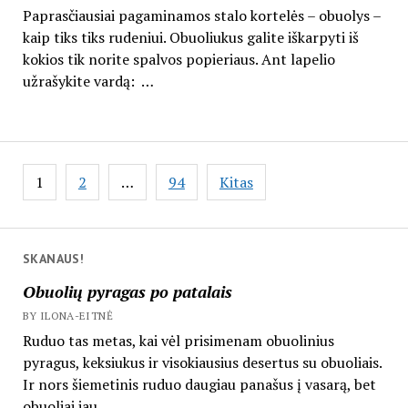
Paprasčiausiai pagaminamos stalo kortelės – obuolys –
kaip tiks tiks rudeniui. Obuoliukus galite iškarpyti iš
kokios tik norite spalvos popieriaus. Ant lapelio
užrašykite vardą: …
Įrašų
1
2
…
94
Kitas
puslapiavimas
SKANAUS!
Obuolių pyragas po patalais
BY ILONA-EITNĖ
Ruduo tas metas, kai vėl prisimenam obuolinius
pyragus, keksiukus ir visokiausius desertus su obuoliais.
Ir nors šiemetinis ruduo daugiau panašus į vasarą, bet
obuoliai jau...