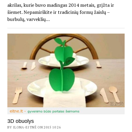
akrilas, kurie buvo madingas 2014 metais, grįžta ir
šiemet. Nepamirškite ir tradicinių formų žaislų –
burbulų, varveklių…
3D obuolys
BY ILONA-EITNĖ ON 2015 10 26