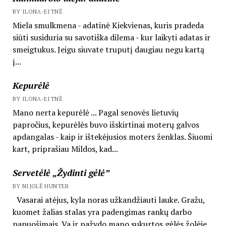
BY ILONA-EITNĖ
Miela smulkmena - adatinė Kiekvienas, kuris pradeda
siūti susiduria su savotiška dilema - kur laikyti adatas ir
smeigtukus. Jeigu siuvate truputį daugiau negu kartą
į...
Kepurėlė
BY ILONA-EITNĖ
Mano nerta kepurėlė ... Pagal senovės lietuvių
papročius, kepurėlės buvo išskirtinai moterų galvos
apdangalas - kaip ir ištekėjusios moters ženklas. Šiuomi
kart, priprašiau Mildos, kad...
Servetėlė „Žydinti gėlė”
BY NIJOLĖ HUNTER
Vasarai atėjus, kyla noras užkandžiauti lauke. Gražu,
kuomet žalias stalas yra padengimas rankų darbo
papuošimais. Va ir pažydo mano sukurtos gėlės žolėje.