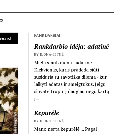
ės
RANKDARBIAI
Rankdarbio idėja: adatinė
BY ILONA-EITNĖ
Miela smulkmena - adatinė
Kiekvienas, kuris pradeda siūti
susiduria su savotiška dilema - kur
laikyti adatas ir smeigtukus. Jeigu
siuvate truputį daugiau negu kartą
į...
Kepurėlė
BY ILONA-EITNĖ
Mano nerta kepurėlė ... Pagal