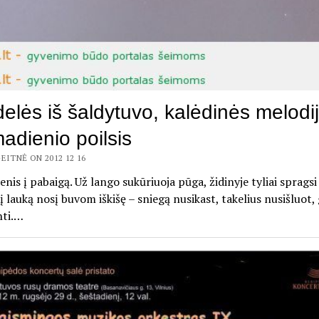
elės iš šaldytuvo, kalėdinės melodij
adienio poilsis
EITNĖ ON 2012 12 16
nis į pabaigą. Už lango sukūriuoja pūga, židinyje tyliai spragsi
 į lauką nosį buvom iškišę – sniegą nusikast, takelius nusišluot,
nti.…