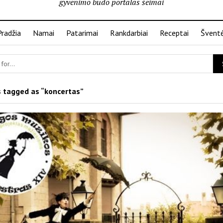
gyvenimo būdo portalas šeimai
Pradžia
Namai
Patarimai
Rankdarbiai
Receptai
Švent
 tagged as “koncertas”