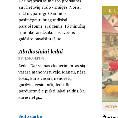
Dar neįprastas maisto produktas
ant lietuvių stalo - sraigės. Norisi
kažko ypatingo? Siūlome
pasimėgauti burgundiškai
paruoštomis sraigėmis. 15 minučių
ir netikėtai užsukusius svečius
galėsite pavaišinti šiuo...
Abrikosiniai ledai
BY ILONA-EITNĖ
Ledai. Dar vienas eksperimentas šią
vasarą mano virtuvėje. Manau, nėra
tokio, kuris vasarą nenorėtų
gardžių, vėsinančių ledų. Bet
parduotuvėje pirkti labai saldūs, kai
kurie netgi...
Siulo darba