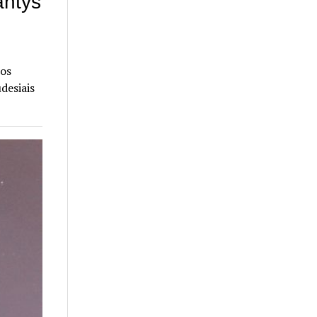
antys
kos
udesiais