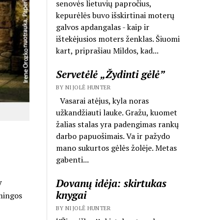
senovės lietuvių papročius,
kepurėlės buvo išskirtinai moterų
galvos apdangalas - kaip ir
ištekėjusios moters ženklas. Šiuomi
kart, priprašiau Mildos, kad...
Servetėlė „Žydinti gėlė”
BY NIJOLĖ HUNTER
Vasarai atėjus, kyla noras
užkandžiauti lauke. Gražu, kuomet
žalias stalas yra padengimas rankų
darbo papuošimais. Va ir pažydo
mano sukurtos gėlės žolėje. Metas
gabenti...
Dovanų idėja: skirtukas
V
knygai
mingos
BY NIJOLĖ HUNTER