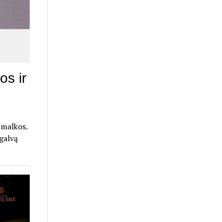
os ir
 malkos.
 galvą