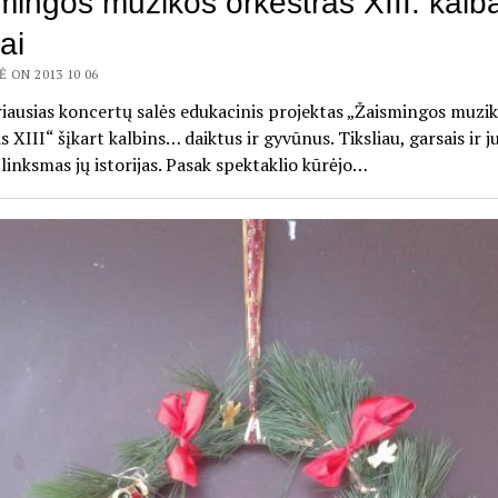
mingos muzikos orkestras XIII: kalb
ai
 ON 2013 10 06
iausias koncertų salės edukacinis projektas „Žaismingos muzi
s XIII“ šįkart kalbins… daiktus ir gyvūnus. Tiksliau, garsais ir j
linksmas jų istorijas. Pasak spektaklio kūrėjo…