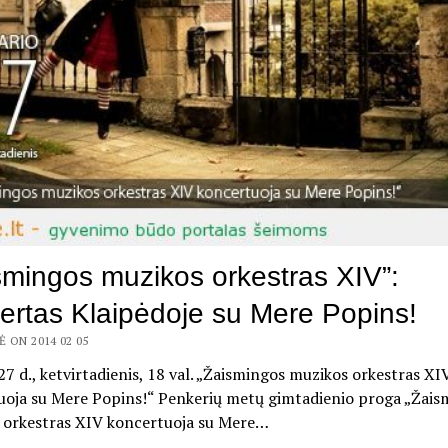
smingos muzikos orkestras XIV”:
ertas Klaipėdoje su Mere Popins!
 ON 2014 02 05
27 d., ketvirtadienis, 18 val. „Žaismingos muzikos orkestras XI
uoja su Mere Popins!“ Penkerių metų gimtadienio proga „Žais
 orkestras XIV koncertuoja su Mere…