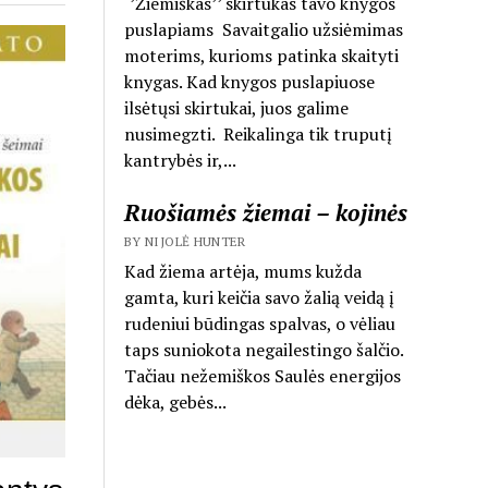
‘’Žiemiškas’’ skirtukas tavo knygos
puslapiams Savaitgalio užsiėmimas
moterims, kurioms patinka skaityti
knygas. Kad knygos puslapiuose
ilsėtųsi skirtukai, juos galime
nusimegzti. Reikalinga tik truputį
kantrybės ir,...
Ruošiamės žiemai – kojinės
BY NIJOLĖ HUNTER
Kad žiema artėja, mums kužda
gamta, kuri keičia savo žalią veidą į
rudeniui būdingas spalvas, o vėliau
taps suniokota negailestingo šalčio.
Tačiau nežemiškos Saulės energijos
dėka, gebės...