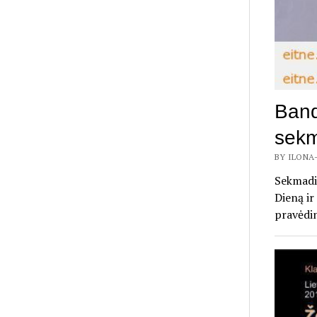
Band
sekm
BY ILONA-
Sekmadie
Dieną ir
pravėdi