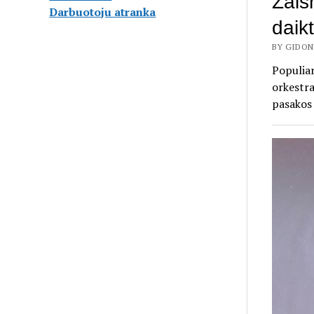
Žais
Darbuotoju atranka
daikt
BY GIDONĖ
Populiar
orkestra
pasakos 