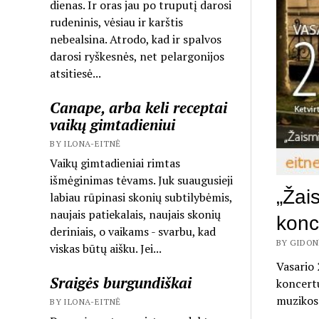
dienas. Ir oras jau po truputį darosi
rudeninis, vėsiau ir karštis
nebealsina. Atrodo, kad ir spalvos
darosi ryškesnės, net pelargonijos
atsitiesė...
Canape, arba keli receptai
vaikų gimtadieniui
BY ILONA-EITNĖ
Vaikų gimtadieniai rimtas
išmėginimas tėvams. Juk suaugusieji
„Žai
labiau rūpinasi skonių subtilybėmis,
naujais patiekalais, naujais skonių
konc
deriniais, o vaikams - svarbu, kad
BY GIDONĖ
viskas būtų aišku. Jei...
Vasario 
Sraigės burgundiškai
koncert
muzikos
BY ILONA-EITNĖ