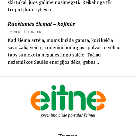
skirtukai, juos galime nusimegzti. Reikalinga tik
truputį kantrybės ir,...
Ruošiamės žiemai – kojinės
BY NIJOLĖ HUNTER
Kad žiema artėja, mums kužda gamta, kuri keičia
savo žalią veidą į rudeniui būdingas spalvas, o vėliau
taps suniokota negailestingo šalčio. Tačiau
nežemiškos Saulės energijos dėka, gebės...
gyvenimo būdo portalas šeimai