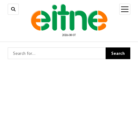
open
menu
2026 08 07