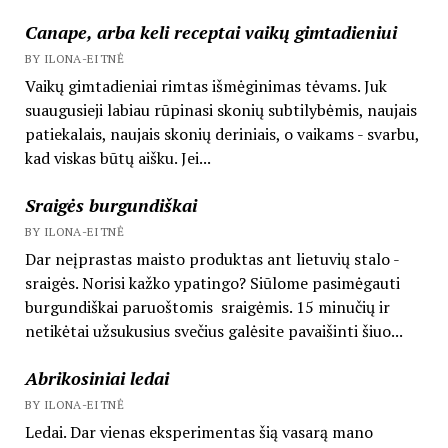
Canape, arba keli receptai vaikų gimtadieniui
BY ILONA-EITNĖ
Vaikų gimtadieniai rimtas išmėginimas tėvams. Juk
suaugusieji labiau rūpinasi skonių subtilybėmis, naujais
patiekalais, naujais skonių deriniais, o vaikams - svarbu,
kad viskas būtų aišku. Jei...
Sraigės burgundiškai
BY ILONA-EITNĖ
Dar neįprastas maisto produktas ant lietuvių stalo -
sraigės. Norisi kažko ypatingo? Siūlome pasimėgauti
burgundiškai paruoštomis sraigėmis. 15 minučių ir
netikėtai užsukusius svečius galėsite pavaišinti šiuo...
Abrikosiniai ledai
BY ILONA-EITNĖ
Ledai. Dar vienas eksperimentas šią vasarą mano