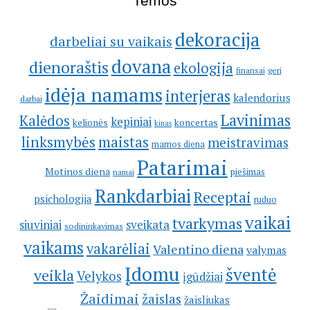
Temos
dekoracija
darbeliai su vaikais
dovana
dienoraštis
ekologija
geri
finansai
idėja namams
interjeras
kalendorius
darbai
Lavinimas
Kalėdos
kepiniai
kelionės
koncertas
kinas
linksmybės
maistas
meistravimas
mamos diena
Patarimai
Motinos diena
piešimas
namai
Rankdarbiai
Receptai
psichologija
ruduo
vaikai
tvarkymas
siuviniai
sveikata
sodininkavimas
vaikams
vakarėliai
Valentino diena
valymas
Įdomu
šventė
veikla
Velykos
įgūdžiai
Žaidimai
žaislas
žaisliukas