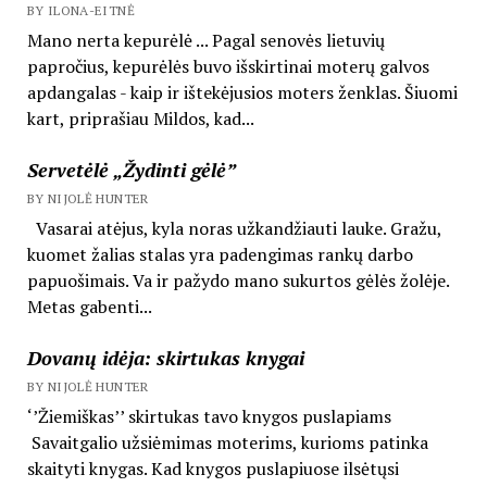
BY ILONA-EITNĖ
Mano nerta kepurėlė ... Pagal senovės lietuvių
papročius, kepurėlės buvo išskirtinai moterų galvos
apdangalas - kaip ir ištekėjusios moters ženklas. Šiuomi
kart, priprašiau Mildos, kad...
Servetėlė „Žydinti gėlė”
BY NIJOLĖ HUNTER
Vasarai atėjus, kyla noras užkandžiauti lauke. Gražu,
kuomet žalias stalas yra padengimas rankų darbo
papuošimais. Va ir pažydo mano sukurtos gėlės žolėje.
Metas gabenti...
Dovanų idėja: skirtukas knygai
BY NIJOLĖ HUNTER
‘’Žiemiškas’’ skirtukas tavo knygos puslapiams
Savaitgalio užsiėmimas moterims, kurioms patinka
skaityti knygas. Kad knygos puslapiuose ilsėtųsi