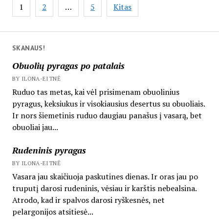
Įrašų
1
2
…
5
Kitas
puslapiavimas
SKANAUS!
Obuolių pyragas po patalais
BY ILONA-EITNĖ
Ruduo tas metas, kai vėl prisimenam obuolinius
pyragus, keksiukus ir visokiausius desertus su obuoliais.
Ir nors šiemetinis ruduo daugiau panašus į vasarą, bet
obuoliai jau...
Rudeninis pyragas
BY ILONA-EITNĖ
Vasara jau skaičiuoja paskutines dienas. Ir oras jau po
truputį darosi rudeninis, vėsiau ir karštis nebealsina.
Atrodo, kad ir spalvos darosi ryškesnės, net
pelargonijos atsitiesė...