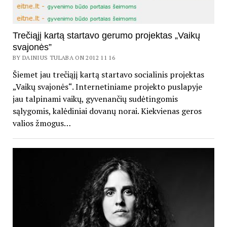
Trečiąjį kartą startavo gerumo projektas „Vaikų
svajonės”
BY DAINIUS TULABA ON 2012 11 16
Šiemet jau trečiąjį kartą startavo socialinis projektas
„Vaikų svajonės“. Internetiniame projekto puslapyje
jau talpinami vaikų, gyvenančių sudėtingomis
sąlygomis, kalėdiniai dovanų norai. Kiekvienas geros
valios žmogus…