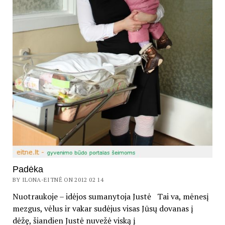
Padėka
BY ILONA-EITNĖ ON 2012 02 14
Nuotraukoje – idėjos sumanytoja Justė Tai va, mėnesį
mezgus, vėlus ir vakar sudėjus visas Jūsų dovanas į
dėžę, šiandien Justė nuvežė viską į