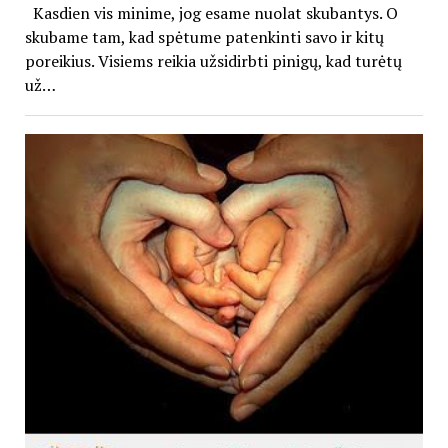
Kasdien vis minime, jog esame nuolat skubantys. O
skubame tam, kad spėtume patenkinti savo ir kitų
poreikius. Visiems reikia užsidirbti pinigų, kad turėtų
už…