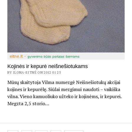
Kojinės ir kepurė neišnešiotukams
BY ILONA-EITNĖ ON 2012 01 25
Mūsų skaitytoja Vilma numezgė Neišnešiotukų akcijai
kojines ir kepurėlę. Siūlai mezgimui naudoti – vaikiška
vilna. Vieno kamuoliuko užteko ir kojinėms, ir kepurei.
Megzta 2,5 storio…