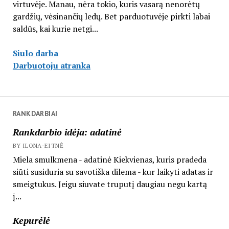
virtuvėje. Manau, nėra tokio, kuris vasarą nenorėtų
gardžių, vėsinančių ledų. Bet parduotuvėje pirkti labai
saldūs, kai kurie netgi...
Siulo darba
Darbuotoju atranka
RANKDARBIAI
Rankdarbio idėja: adatinė
BY ILONA-EITNĖ
Miela smulkmena - adatinė Kiekvienas, kuris pradeda
siūti susiduria su savotiška dilema - kur laikyti adatas ir
smeigtukus. Jeigu siuvate truputį daugiau negu kartą
į...
Kepurėlė