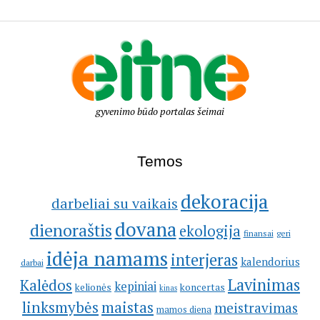
gyvenimo būdo portalas šeimai
Temos
dekoracija
darbeliai su vaikais
dovana
dienoraštis
ekologija
geri
finansai
idėja namams
interjeras
kalendorius
darbai
Lavinimas
Kalėdos
kepiniai
kelionės
koncertas
kinas
linksmybės
maistas
meistravimas
mamos diena