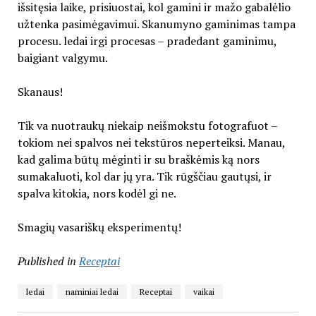
išsitęsia laike, prisiuostai, kol gamini ir mažo gabalėlio
užtenka pasimėgavimui. Skanumyno gaminimas tampa
procesu. ledai irgi procesas – pradedant gaminimu,
baigiant valgymu.
Skanaus!
Tik va nuotraukų niekaip neišmokstu fotografuot –
tokiom nei spalvos nei tekstūros neperteiksi. Manau,
kad galima būtų mėginti ir su braškėmis ką nors
sumakaluoti, kol dar jų yra. Tik rūgščiau gautųsi, ir
spalva kitokia, nors kodėl gi ne.
Smagių vasariškų eksperimentų!
Published in
Receptai
ledai
naminiai ledai
Receptai
vaikai