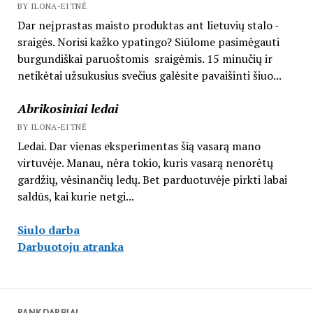
BY ILONA-EITNĖ
Dar neįprastas maisto produktas ant lietuvių stalo -
sraigės. Norisi kažko ypatingo? Siūlome pasimėgauti
burgundiškai paruoštomis sraigėmis. 15 minučių ir
netikėtai užsukusius svečius galėsite pavaišinti šiuo...
Abrikosiniai ledai
BY ILONA-EITNĖ
Ledai. Dar vienas eksperimentas šią vasarą mano
virtuvėje. Manau, nėra tokio, kuris vasarą nenorėtų
gardžių, vėsinančių ledų. Bet parduotuvėje pirkti labai
saldūs, kai kurie netgi...
Siulo darba
Darbuotoju atranka
RANKDARBIAI