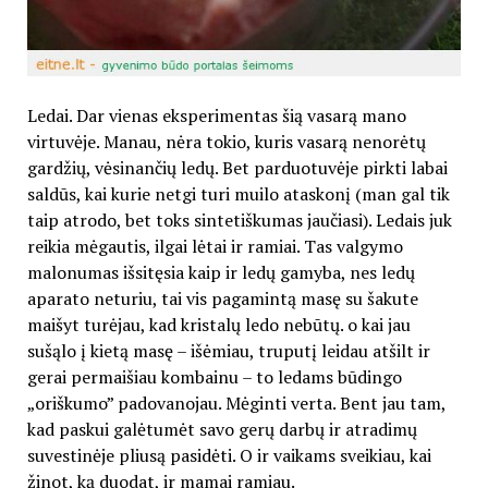
Ledai. Dar vienas eksperimentas šią vasarą mano
virtuvėje. Manau, nėra tokio, kuris vasarą nenorėtų
gardžių, vėsinančių ledų. Bet parduotuvėje pirkti labai
saldūs, kai kurie netgi turi muilo ataskonį (man gal tik
taip atrodo, bet toks sintetiškumas jaučiasi). Ledais juk
reikia mėgautis, ilgai lėtai ir ramiai. Tas valgymo
malonumas išsitęsia kaip ir ledų gamyba, nes ledų
aparato neturiu, tai vis pagamintą masę su šakute
maišyt turėjau, kad kristalų ledo nebūtų. o kai jau
sušąlo į kietą masę – išėmiau, truputį leidau atšilt ir
gerai permaišiau kombainu – to ledams būdingo
„oriškumo” padovanojau. Mėginti verta. Bent jau tam,
kad paskui galėtumėt savo gerų darbų ir atradimų
suvestinėje pliusą pasidėti. O ir vaikams sveikiau, kai
žinot, ką duodat, ir mamai ramiau.