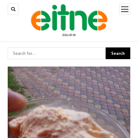
open
menu
2026 08 08