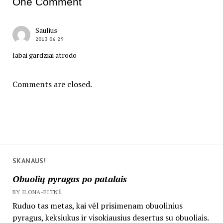
One Comment
Saulius
2013 06 29
labai gardziai atrodo
Comments are closed.
SKANAUS!
Obuolių pyragas po patalais
BY ILONA-EITNĖ
Ruduo tas metas, kai vėl prisimenam obuolinius
pyragus, keksiukus ir visokiausius desertus su obuoliais.