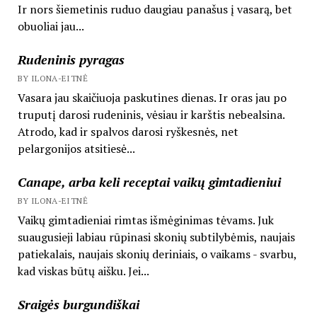
Ir nors šiemetinis ruduo daugiau panašus į vasarą, bet
obuoliai jau...
Rudeninis pyragas
BY ILONA-EITNĖ
Vasara jau skaičiuoja paskutines dienas. Ir oras jau po
truputį darosi rudeninis, vėsiau ir karštis nebealsina.
Atrodo, kad ir spalvos darosi ryškesnės, net
pelargonijos atsitiesė...
Canape, arba keli receptai vaikų gimtadieniui
BY ILONA-EITNĖ
Vaikų gimtadieniai rimtas išmėginimas tėvams. Juk
suaugusieji labiau rūpinasi skonių subtilybėmis, naujais
patiekalais, naujais skonių deriniais, o vaikams - svarbu,
kad viskas būtų aišku. Jei...
Sraigės burgundiškai