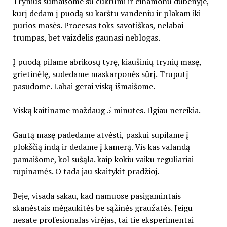
Trynius sumaišome su cukrumi ir cinamonu dubenyje,
kurį dedam į puodą su karštu vandeniu ir plakam iki
purios masės. Procesas toks savotiškas, nelabai
trumpas, bet vaizdelis gaunasi neblogas.
Į puodą pilame abrikosų tyrę, kiaušinių trynių masę,
grietinėlę, sudedame maskarponės sūrį. Truputį
pasūdome. Labai gerai viską išmaišome.
Viską kaitiname maždaug 5 minutes. Ilgiau nereikia.
Gautą masę padedame atvėsti, paskui supilame į
plokščią indą ir dedame į kamerą. Vis kas valandą
pamaišome, kol sušąla. kaip kokiu vaiku reguliariai
rūpinamės. O tada jau skaitykit pradžioj.
Beje, visada sakau, kad namuose pasigamintais
skanėstais mėgaukitės be sąžinės graužatės. Jeigu
nesate profesionalas virėjas, tai tie eksperimentai