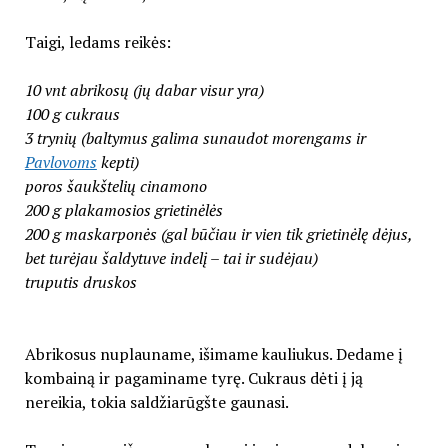
Taigi, ledams reikės:
10 vnt abrikosų (jų dabar visur yra)
100 g cukraus
3 trynių (baltymus galima sunaudot morengams ir
Pavlovoms
kepti)
poros šaukštelių cinamono
200 g plakamosios grietinėlės
200 g maskarponės (gal būčiau ir vien tik grietinėlę dėjus,
bet turėjau šaldytuve indelį – tai ir sudėjau)
truputis druskos
Abrikosus nuplauname, išimame kauliukus. Dedame į
kombainą ir pagaminame tyrę. Cukraus dėti į ją
nereikia, tokia saldžiarūgšte gaunasi.