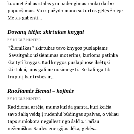
kuomet žalias stalas yra padengimas rankų darbo
papuošimais. Va ir pažydo mano sukurtos gėlės žolėje.
Metas gabenti...
Dovanų idėja: skirtukas knygai
BY NIJOLĖ HUNTER
‘’Žiemiškas’’ skirtukas tavo knygos puslapiams
Savaitgalio užsiėmimas moterims, kurioms patinka
skaityti knygas. Kad knygos puslapiuose ilsėtųsi
skirtukai, juos galime nusimegzti. Reikalinga tik
truputį kantrybės ir,...
Ruošiamės žiemai – kojinės
BY NIJOLĖ HUNTER
Kad žiema artėja, mums kužda gamta, kuri keičia
savo žalią veidą į rudeniui būdingas spalvas, o vėliau
taps suniokota negailestingo šalčio. Tačiau
nežemiškos Saulės energijos dėka, gebės...