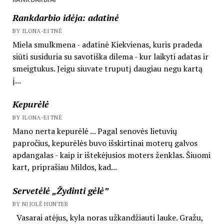
Rankdarbio idėja: adatinė
BY ILONA-EITNĖ
Miela smulkmena - adatinė Kiekvienas, kuris pradeda
siūti susiduria su savotiška dilema - kur laikyti adatas ir
smeigtukus. Jeigu siuvate truputį daugiau negu kartą
į...
Kepurėlė
BY ILONA-EITNĖ
Mano nerta kepurėlė ... Pagal senovės lietuvių
papročius, kepurėlės buvo išskirtinai moterų galvos
apdangalas - kaip ir ištekėjusios moters ženklas. Šiuomi
kart, priprašiau Mildos, kad...
Servetėlė „Žydinti gėlė”
BY NIJOLĖ HUNTER
Vasarai atėjus, kyla noras užkandžiauti lauke. Gražu,