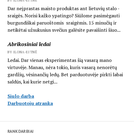
BY ILONA-EITNĖ
Dar neįprastas maisto produktas ant lietuvių stalo -
sraigės. Norisi kažko ypatingo? Siūlome pasimėgauti
burgundiškai paruoštomis sraigėmis. 15 minučių ir
netikėtai užsukusius svečius galėsite pavaišinti šiuo...
Abrikosiniai ledai
BY ILONA-EITNĖ
Ledai. Dar vienas eksperimentas šią vasarą mano
virtuvėje. Manau, nėra tokio, kuris vasarą nenorėtų
gardžių, vėsinančių ledų. Bet parduotuvėje pirkti labai
saldūs, kai kurie netgi...
Siulo darba
Darbuotoju atranka
RANKDARBIAI