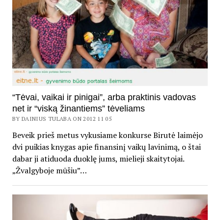
“Tėvai, vaikai ir pinigai”, arba praktinis vadovas
net ir “viską žinantiems” tėveliams
BY DAINIUS TULABA ON 2012 11 05
Beveik prieš metus vykusiame konkurse Birutė laimėjo
dvi puikias knygas apie finansinį vaikų lavinimą, o štai
dabar ji atiduoda duoklę jums, mielieji skaitytojai.
„Žvalgyboje mūšiu”…