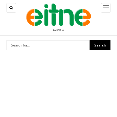
open
menu
2026 08 07