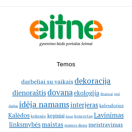
gyvenimo būdo portalas šeimai
Temos
dekoracija
darbeliai su vaikais
dovana
dienoraštis
ekologija
geri
finansai
idėja namams
interjeras
kalendorius
darbai
Lavinimas
Kalėdos
kepiniai
kelionės
koncertas
kinas
linksmybės
maistas
meistravimas
mamos diena