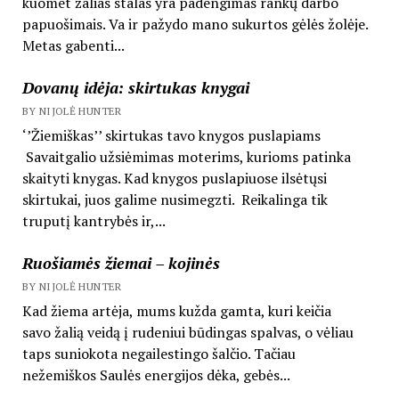
kuomet žalias stalas yra padengimas rankų darbo
papuošimais. Va ir pažydo mano sukurtos gėlės žolėje.
Metas gabenti...
Dovanų idėja: skirtukas knygai
BY NIJOLĖ HUNTER
‘’Žiemiškas’’ skirtukas tavo knygos puslapiams
Savaitgalio užsiėmimas moterims, kurioms patinka
skaityti knygas. Kad knygos puslapiuose ilsėtųsi
skirtukai, juos galime nusimegzti. Reikalinga tik
truputį kantrybės ir,...
Ruošiamės žiemai – kojinės
BY NIJOLĖ HUNTER
Kad žiema artėja, mums kužda gamta, kuri keičia
savo žalią veidą į rudeniui būdingas spalvas, o vėliau
taps suniokota negailestingo šalčio. Tačiau
nežemiškos Saulės energijos dėka, gebės...