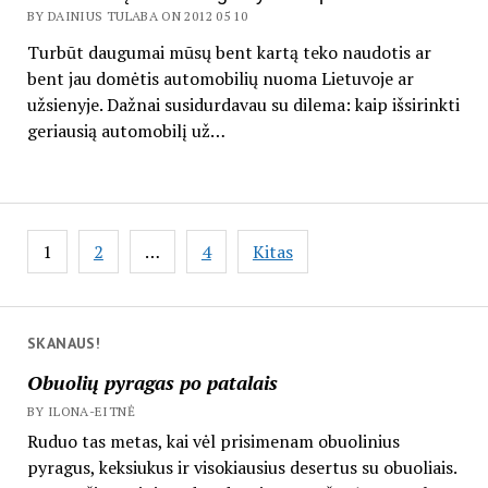
BY DAINIUS TULABA ON 2012 05 10
Turbūt daugumai mūsų bent kartą teko naudotis ar
bent jau domėtis automobilių nuoma Lietuvoje ar
užsienyje. Dažnai susidurdavau su dilema: kaip išsirinkti
geriausią automobilį už…
Įrašų
1
2
…
4
Kitas
puslapiavimas
SKANAUS!
Obuolių pyragas po patalais
BY ILONA-EITNĖ
Ruduo tas metas, kai vėl prisimenam obuolinius
pyragus, keksiukus ir visokiausius desertus su obuoliais.