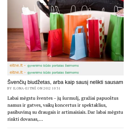
Švenčių biudžetas, arba kaip sausį nelikti sausam
BY ILONA-EITNĖ ON 2012 10 31
Labai mėgstu šventes – jų šurmulį, gražiai papuoštus
namus ir gatves, vaikų koncertus ir spektaklius,
pasibuvimą su draugais ir artimaisiais. Dar labai mėgstu
rinkti dovanas,…