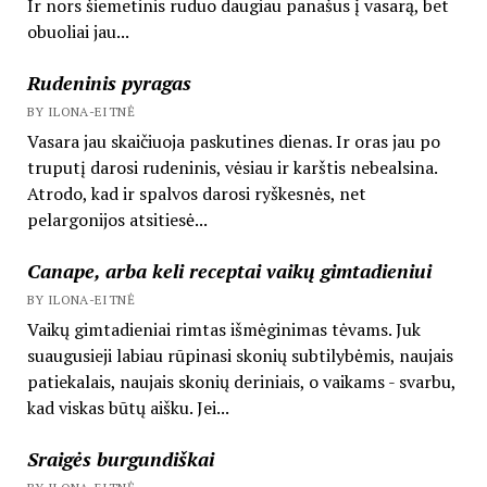
Ir nors šiemetinis ruduo daugiau panašus į vasarą, bet
obuoliai jau...
Rudeninis pyragas
BY ILONA-EITNĖ
Vasara jau skaičiuoja paskutines dienas. Ir oras jau po
truputį darosi rudeninis, vėsiau ir karštis nebealsina.
Atrodo, kad ir spalvos darosi ryškesnės, net
pelargonijos atsitiesė...
Canape, arba keli receptai vaikų gimtadieniui
BY ILONA-EITNĖ
Vaikų gimtadieniai rimtas išmėginimas tėvams. Juk
suaugusieji labiau rūpinasi skonių subtilybėmis, naujais
patiekalais, naujais skonių deriniais, o vaikams - svarbu,
kad viskas būtų aišku. Jei...
Sraigės burgundiškai