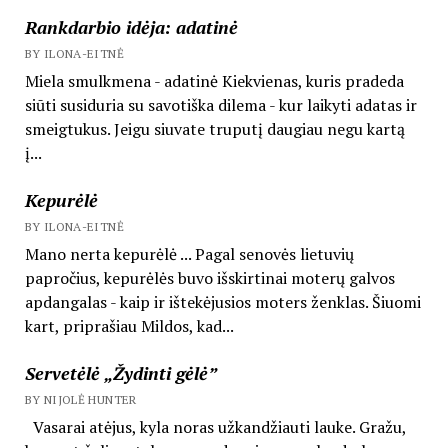
Rankdarbio idėja: adatinė
BY ILONA-EITNĖ
Miela smulkmena - adatinė Kiekvienas, kuris pradeda
siūti susiduria su savotiška dilema - kur laikyti adatas ir
smeigtukus. Jeigu siuvate truputį daugiau negu kartą
į...
Kepurėlė
BY ILONA-EITNĖ
Mano nerta kepurėlė ... Pagal senovės lietuvių
papročius, kepurėlės buvo išskirtinai moterų galvos
apdangalas - kaip ir ištekėjusios moters ženklas. Šiuomi
kart, priprašiau Mildos, kad...
Servetėlė „Žydinti gėlė”
BY NIJOLĖ HUNTER
Vasarai atėjus, kyla noras užkandžiauti lauke. Gražu,