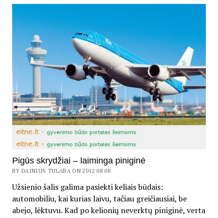
Pigūs skrydžiai – laiminga piniginė
BY DAINIUS TULABA ON 2012 08 08
Užsienio šalis galima pasiekti keliais būdais:
automobiliu, kai kurias laivu, tačiau greičiausiai, be
abejo, lėktuvu. Kad po kelionių neverktų piniginė, verta