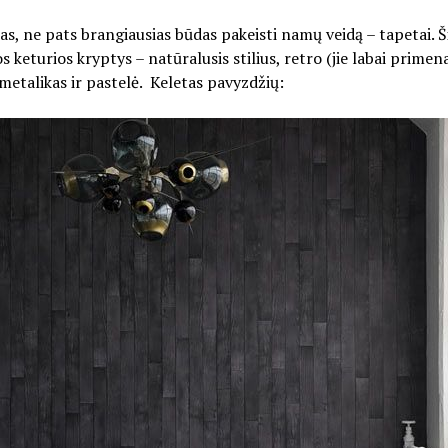
as, ne pats brangiausias būdas pakeisti namų veidą – tapetai. 
 keturios kryptys – natūralusis stilius, retro (jie labai prime
metalikas ir pastelė. Keletas pavyzdžių: