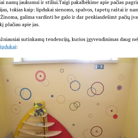
iai namų jaukumui ir stiliui.Taigi pakalbėkime apie pačias pagr
jas, tokias kaip: lipdukai sienoms, spalvos, tapetų raštai ir na
. Žinoma, galima vardinti be galo ir dar penkiasdešimt pačių įvai
kį plačiau apie jas.
žniausiai sutinkamų tendencijų, kurios įgyvendinimas daug ne
lipdukai
: