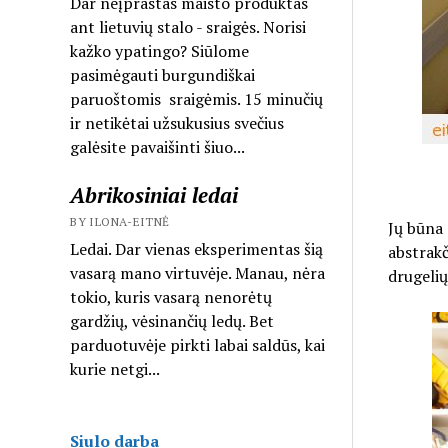
Dar neįprastas maisto produktas
ant lietuvių stalo - sraigės. Norisi
kažko ypatingo? Siūlome
pasimėgauti burgundiškai
paruoštomis sraigėmis. 15 minučių
ir netikėtai užsukusius svečius
galėsite pavaišinti šiuo...
Abrikosiniai ledai
BY ILONA-EITNĖ
Jų būna 
Ledai. Dar vienas eksperimentas šią
abstrakč
vasarą mano virtuvėje. Manau, nėra
drugelių
tokio, kuris vasarą nenorėtų
gardžių, vėsinančių ledų. Bet
parduotuvėje pirkti labai saldūs, kai
kurie netgi...
Siulo darba