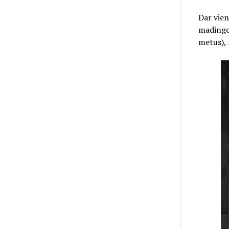
Dar vien
madingos
metus), 