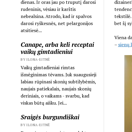
dienas. Ir oras jau po truputį darosi
dizainer
rudeninis, vėsiau ir karštis
tendenci
nebealsina. Atrodo, kad ir spalvos
tekstilė
darosi ryškesnės, net pelargonijos
bet šį sy
atsitiesė...
Viena da
Canape, arba keli receptai
–
sienų 
vaikų gimtadieniui
BY ILONA-EITNĖ
Vaikų gimtadieniai rimtas
išmėginimas tėvams. Juk suaugusieji
labiau rūpinasi skonių subtilybėmis,
naujais patiekalais, naujais skonių
deriniais, o vaikams - svarbu, kad
viskas būtų aišku. Jei...
Sraigės burgundiškai
BY ILONA-EITNĖ