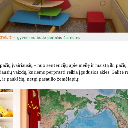
pačių įvairiausių – nuo sentencijų apie meilę ir maistą iki pačių
iausių vaizdų, kuriems perprasti reikia įgudusios akies. Galite ra
, ir paukščių, netgi pasaulio žemėlapių: