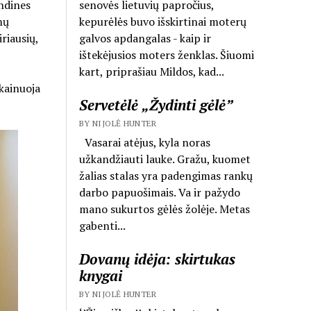
senovės lietuvių papročius,
indines
kepurėlės buvo išskirtinai moterų
mų
galvos apdangalas - kaip ir
riausių,
ištekėjusios moters ženklas. Šiuomi
kart, priprašiau Mildos, kad...
kainuoja
Servetėlė „Žydinti gėlė”
BY NIJOLĖ HUNTER
Vasarai atėjus, kyla noras
užkandžiauti lauke. Gražu, kuomet
žalias stalas yra padengimas rankų
darbo papuošimais. Va ir pažydo
mano sukurtos gėlės žolėje. Metas
gabenti...
Dovanų idėja: skirtukas
knygai
BY NIJOLĖ HUNTER