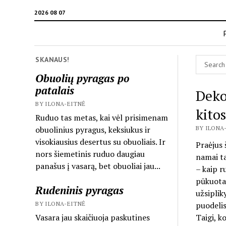
2026 08 07
SKANAUS!
Obuolių pyragas po
patalais
Deko
BY ILONA-EITNĖ
kitos
Ruduo tas metas, kai vėl prisimenam
obuolinius pyragus, keksiukus ir
BY ILONA-
visokiausius desertus su obuoliais. Ir
Praėjus 
nors šiemetinis ruduo daugiau
namai ta
panašus į vasarą, bet obuoliai jau...
– kaip r
pūkuota.
Rudeninis pyragas
užsiplik
BY ILONA-EITNĖ
puodelis,
Vasara jau skaičiuoja paskutines
Taigi, k