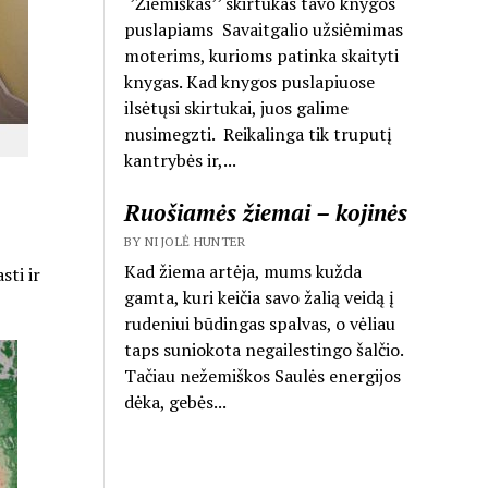
‘’Žiemiškas’’ skirtukas tavo knygos
puslapiams Savaitgalio užsiėmimas
moterims, kurioms patinka skaityti
knygas. Kad knygos puslapiuose
ilsėtųsi skirtukai, juos galime
nusimegzti. Reikalinga tik truputį
kantrybės ir,...
Ruošiamės žiemai – kojinės
BY NIJOLĖ HUNTER
Kad žiema artėja, mums kužda
sti ir
gamta, kuri keičia savo žalią veidą į
rudeniui būdingas spalvas, o vėliau
taps suniokota negailestingo šalčio.
Tačiau nežemiškos Saulės energijos
dėka, gebės...