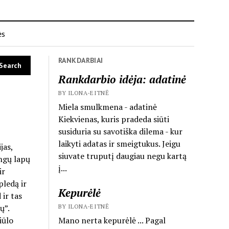
ės
RANKDARBIAI
Rankdarbio idėja: adatinė
BY ILONA-EITNĖ
Miela smulkmena - adatinė
Kiekvienas, kuris pradeda siūti
susiduria su savotiška dilema - kur
laikyti adatas ir smeigtukus. Jeigu
jas,
siuvate truputį daugiau negu kartą
ingų lapų
į...
ir
pledą ir
Kepurėlė
 ir tas
BY ILONA-EITNĖ
ų”.
Mano nerta kepurėlė ... Pagal
iūlo