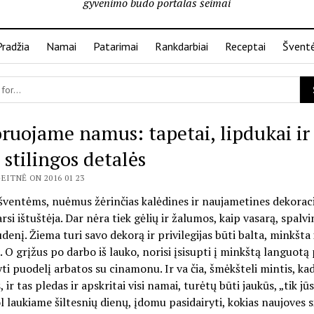
gyvenimo būdo portalas šeimai
Pradžia
Namai
Patarimai
Rankdarbiai
Receptai
Švent
ruojame namus: tapetai, lipdukai ir
 stilingos detalės
EITNĖ ON 2016 01 23
šventėms, nuėmus žėrinčias kalėdines ir naujametines dekoraci
rsi ištuštėja. Dar nėra tiek gėlių ir žalumos, kaip vasarą, spalv
udenį. Žiema turi savo dekorą ir privilegijas būti balta, minkšta 
 O grįžus po darbo iš lauko, norisi įsisupti į minkštą languotą 
yti puodelį arbatos su cinamonu. Ir va čia, šmėkšteli mintis, kad
 ir tas pledas ir apskritai visi namai, turėtų būti jaukūs, „tik jūs
ol laukiame šiltesnių dienų, įdomu pasidairyti, kokias naujoves s