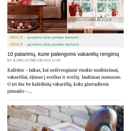
10 patarimų, kurie palengvins vakarėlių rengimą
BY ILONA-EITNĖ ON 2012 12 08
Kalėdos – laikas, kai neišvengiami visokie susibūrimai,
vakarėliai, ėjimas į svečius ir svečių laukimas namuose.
O jei dar be kalėdinių vakarėlių, koks gimtadienis
įsimaišo –…