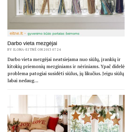
Darbo vieta mezgėjai
BY ILONA-EITNĖ ON 2013 07 24
Darbo vieta mezgėjai neatsiejama nuo siūlų, įrankių ir
kitokių priemonių mezginiams ir nėriniams. Ypač didelė
problema patogiai susidėti siūlus, jų likučius. Jeigu siūlų
labai nedaug…