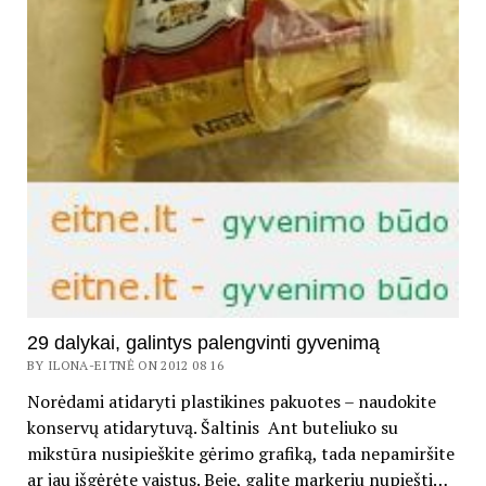
29 dalykai, galintys palengvinti gyvenimą
BY ILONA-EITNĖ ON 2012 08 16
Norėdami atidaryti plastikines pakuotes – naudokite
konservų atidarytuvą. Šaltinis Ant buteliuko su
mikstūra nusipieškite gėrimo grafiką, tada nepamiršite
ar jau išgėrėte vaistus. Beje, galite markeriu nupiešti…