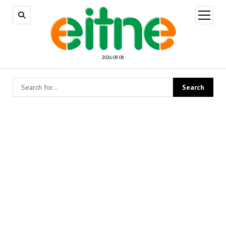
open
menu
2026 08 08