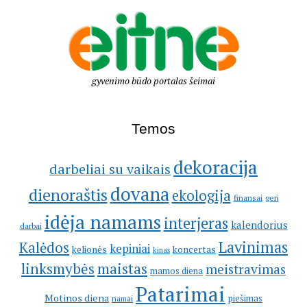
gyvenimo būdo portalas šeimai
Temos
dekoracija
darbeliai su vaikais
dovana
dienoraštis
ekologija
geri
finansai
idėja namams
interjeras
kalendorius
darbai
Lavinimas
Kalėdos
kepiniai
kelionės
koncertas
kinas
linksmybės
maistas
meistravimas
mamos diena
Patarimai
Motinos diena
piešimas
namai