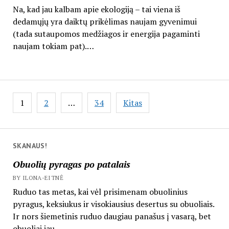
Na, kad jau kalbam apie ekologiją – tai viena iš
dedamųjų yra daiktų prikėlimas naujam gyvenimui
(tada sutaupomos medžiagos ir energija pagaminti
naujam tokiam pat).…
Įrašų
1
2
…
34
Kitas
puslapiavimas
SKANAUS!
Obuolių pyragas po patalais
BY ILONA-EITNĖ
Ruduo tas metas, kai vėl prisimenam obuolinius
pyragus, keksiukus ir visokiausius desertus su obuoliais.
Ir nors šiemetinis ruduo daugiau panašus į vasarą, bet
obuoliai jau...