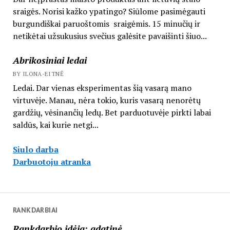
sraigės. Norisi kažko ypatingo? Siūlome pasimėgauti
burgundiškai paruoštomis sraigėmis. 15 minučių ir
netikėtai užsukusius svečius galėsite pavaišinti šiuo...
Abrikosiniai ledai
BY ILONA-EITNĖ
Ledai. Dar vienas eksperimentas šią vasarą mano
virtuvėje. Manau, nėra tokio, kuris vasarą nenorėtų
gardžių, vėsinančių ledų. Bet parduotuvėje pirkti labai
saldūs, kai kurie netgi...
Siulo darba
Darbuotoju atranka
RANKDARBIAI
Rankdarbio idėja: adatinė