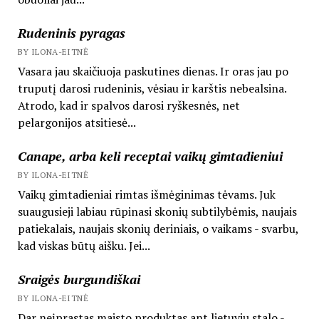
Rudeninis pyragas
BY ILONA-EITNĖ
Vasara jau skaičiuoja paskutines dienas. Ir oras jau po
truputį darosi rudeninis, vėsiau ir karštis nebealsina.
Atrodo, kad ir spalvos darosi ryškesnės, net
pelargonijos atsitiesė...
Canape, arba keli receptai vaikų gimtadieniui
BY ILONA-EITNĖ
Vaikų gimtadieniai rimtas išmėginimas tėvams. Juk
suaugusieji labiau rūpinasi skonių subtilybėmis, naujais
patiekalais, naujais skonių deriniais, o vaikams - svarbu,
kad viskas būtų aišku. Jei...
Sraigės burgundiškai
BY ILONA-EITNĖ
Dar neįprastas maisto produktas ant lietuvių stalo -