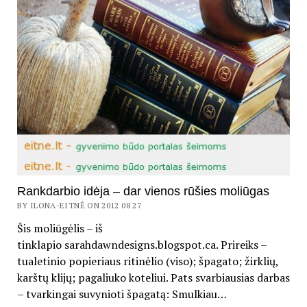
Rankdarbio idėja – dar vienos rūšies moliūgas
BY ILONA-EITNĖ ON 2012 08 27
Šis moliūgėlis – iš
tinklapio sarahdawndesigns.blogspot.ca. Prireiks –
tualetinio popieriaus ritinėlio (viso); špagato; žirklių,
karštų klijų; pagaliuko koteliui. Pats svarbiausias darbas
– tvarkingai suvynioti špagatą: Smulkiau…