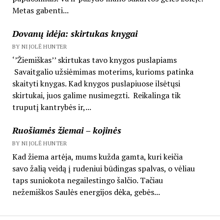
Metas gabenti...
Dovanų idėja: skirtukas knygai
BY NIJOLĖ HUNTER
‘’Žiemiškas’’ skirtukas tavo knygos puslapiams
Savaitgalio užsiėmimas moterims, kurioms patinka
skaityti knygas. Kad knygos puslapiuose ilsėtųsi
skirtukai, juos galime nusimegzti. Reikalinga tik
truputį kantrybės ir,...
Ruošiamės žiemai – kojinės
BY NIJOLĖ HUNTER
Kad žiema artėja, mums kužda gamta, kuri keičia
savo žalią veidą į rudeniui būdingas spalvas, o vėliau
taps suniokota negailestingo šalčio. Tačiau
nežemiškos Saulės energijos dėka, gebės...