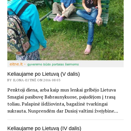
Keliaujame po Lietuvą (V dalis)
BY ILONA-EITNĖ ON 2016 08 03
Penktoji diena, arba kaip mus lenkai gelbėjo Lietuva
Smagiai pasibuvę Babraunykuose, pajudėjom į trasą
toliau. Palapinė išdžiovinta, bagažinė tvarkingai
sukrauta. Nusprendėm dar Dusioj valtimi žvejybine…
Keliaujame po Lietuvą (IV dalis)