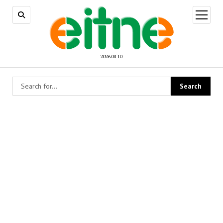
open
menu
2026 08 10