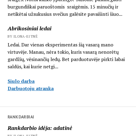
burgundiškai paruoštomis sraigėmis. 15 minučių ir
netikėtai užsukusius svečius galėsite pavaišinti šiuo...
Abrikosiniai ledai
BY ILONA-EITNĖ
Ledai. Dar vienas eksperimentas šią vasarą mano
virtuvėje. Manau, nėra tokio, kuris vasarą nenorėtų
gardžių, vėsinančių ledų. Bet parduotuvėje pirkti labai
saldūs, kai kurie netgi...
Siulo darba
Darbuotoju atranka
RANKDARBIAI
Rankdarbio idėja: adatinė
BY ILONA-EITNĖ