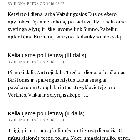
BY ILONA-EITNĖ ON 2016 08 02
Ketvirtoji diena, arba Vaizdingosios Dusios ežero
apylinkės Tęsiame kelionę po Lietuvą. Ryte palikome
svetingą Alytų ir iškeliavome link Simno. Pakeliui,
aplankėme Kurnėnų Lauryno Radziukyno mokyklą.…
Keliaujame po Lietuvą (III dalis)
BY ILONA-EITNĖ ON 2016 08 01
Pirmoji dalis Antroji dalis Trečioji diena, arba šlapias
Birštonas ir spalvingas Alytus Labai smagiai
pavakarojom Upių labirintas stovyklavietėje prie
Verknės. Vaikai ir zefyrų išsikepė –…
Keliaujame po Lietuvą (II dalis)
BY ILONA-EITNĖ ON 2016 08 01
Taigi, pirmoji mūsų kelionės po Lietuvą diena čia. O
mūsų klajonės tęsėsi toliau. Naktį smagiai nulijo, gerai,