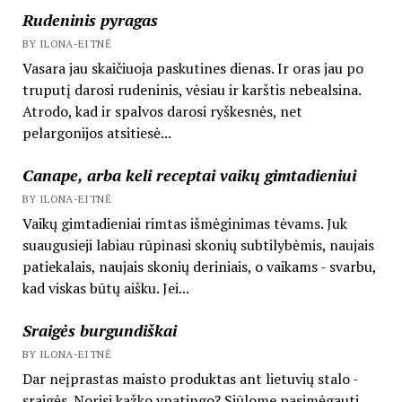
Rudeninis pyragas
BY ILONA-EITNĖ
Vasara jau skaičiuoja paskutines dienas. Ir oras jau po
truputį darosi rudeninis, vėsiau ir karštis nebealsina.
Atrodo, kad ir spalvos darosi ryškesnės, net
pelargonijos atsitiesė...
Canape, arba keli receptai vaikų gimtadieniui
BY ILONA-EITNĖ
Vaikų gimtadieniai rimtas išmėginimas tėvams. Juk
suaugusieji labiau rūpinasi skonių subtilybėmis, naujais
patiekalais, naujais skonių deriniais, o vaikams - svarbu,
kad viskas būtų aišku. Jei...
Sraigės burgundiškai
BY ILONA-EITNĖ
Dar neįprastas maisto produktas ant lietuvių stalo -
sraigės. Norisi kažko ypatingo? Siūlome pasimėgauti