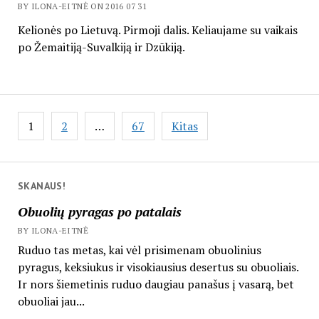
BY ILONA-EITNĖ ON 2016 07 31
Kelionės po Lietuvą. Pirmoji dalis. Keliaujame su vaikais
po Žemaitiją-Suvalkiją ir Dzūkiją.
Įrašų
1
2
…
67
Kitas
puslapiavimas
SKANAUS!
Obuolių pyragas po patalais
BY ILONA-EITNĖ
Ruduo tas metas, kai vėl prisimenam obuolinius
pyragus, keksiukus ir visokiausius desertus su obuoliais.
Ir nors šiemetinis ruduo daugiau panašus į vasarą, bet
obuoliai jau...