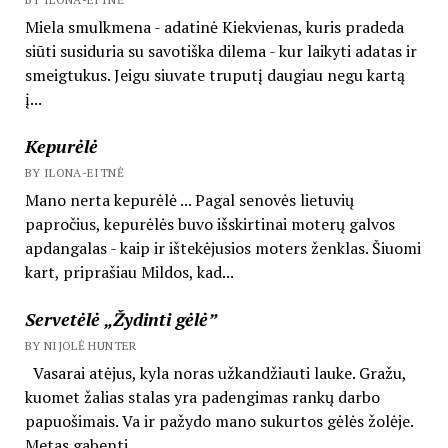
Miela smulkmena - adatinė Kiekvienas, kuris pradeda
siūti susiduria su savotiška dilema - kur laikyti adatas ir
smeigtukus. Jeigu siuvate truputį daugiau negu kartą
į...
Kepurėlė
BY ILONA-EITNĖ
Mano nerta kepurėlė ... Pagal senovės lietuvių
papročius, kepurėlės buvo išskirtinai moterų galvos
apdangalas - kaip ir ištekėjusios moters ženklas. Šiuomi
kart, priprašiau Mildos, kad...
Servetėlė „Žydinti gėlė”
BY NIJOLĖ HUNTER
Vasarai atėjus, kyla noras užkandžiauti lauke. Gražu,
kuomet žalias stalas yra padengimas rankų darbo
papuošimais. Va ir pažydo mano sukurtos gėlės žolėje.
Metas gabenti...