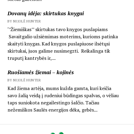
Dovanų idėja: skirtukas knygai
BY NIJOLĖ HUNTER
‘’Žiemiškas’’ skirtukas tavo knygos puslapiams
Savaitgalio užsiėmimas moterims, kurioms patinka
skaityti knygas. Kad knygos puslapiuose ilsėtųsi
skirtukai, juos galime nusimegzti. Reikalinga tik
truputį kantrybės ir,...
Ruošiamės žiemai – kojinės
BY NIJOLĖ HUNTER
Kad žiema artėja, mums kužda gamta, kuri keičia
savo žalią veidą į rudeniui būdingas spalvas, o vėliau
taps suniokota negailestingo šalčio. Tačiau
nežemiškos Saulės energijos dėka, gebės...