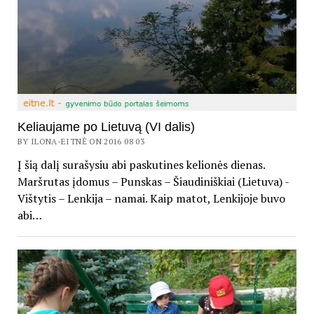
Keliaujame po Lietuvą (VI dalis)
BY ILONA-EITNĖ ON 2016 08 03
Į šią dalį surašysiu abi paskutines kelionės dienas.
Maršrutas įdomus – Punskas – Šiaudiniškiai (Lietuva) -
Vištytis – Lenkija – namai. Kaip matot, Lenkijoje buvo
abi…