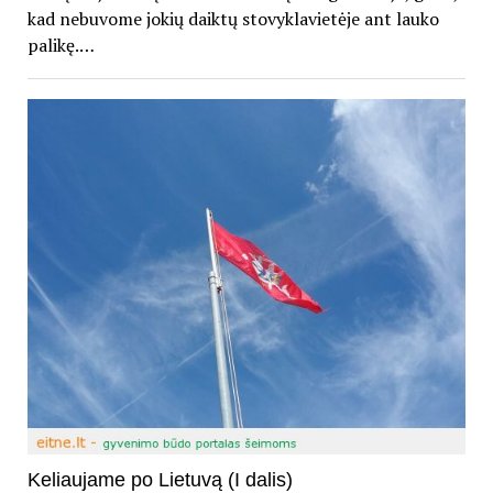
kad nebuvome jokių daiktų stovyklavietėje ant lauko
palikę.…
Keliaujame po Lietuvą (I dalis)