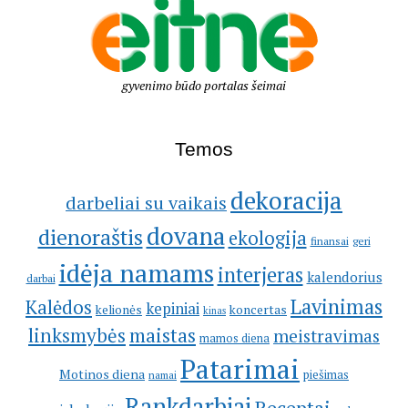
gyvenimo būdo portalas šeimai
Temos
dekoracija
darbeliai su vaikais
dovana
dienoraštis
ekologija
geri
finansai
idėja namams
interjeras
kalendorius
darbai
Lavinimas
Kalėdos
kepiniai
kelionės
koncertas
kinas
linksmybės
maistas
meistravimas
mamos diena
Patarimai
Motinos diena
piešimas
namai
Rankdarbiai
Receptai