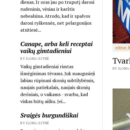
dienas. Ir oras jau po truputį darosi
rudeninis, vėsiau ir karštis
nebealsina. Atrodo, kad ir spalvos
darosi ryškesnės, net pelargonijos
atsitiesė...
Canape, arba keli receptai
vaikų gimtadieniui
Tvar
BY ILONA-EITNĖ
Vaikų gimtadieniai rimtas
BY ILONA-
išmėginimas tėvams. Juk suaugusieji
labiau rūpinasi skonių subtilybėmis,
naujais patiekalais, naujais skonių
deriniais, o vaikams - svarbu, kad
viskas būtų aišku. Jei...
Sraigės burgundiškai
BY ILONA-EITNĖ