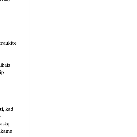
traukite
ikais
ip
ti, kad
–
viską
aikams