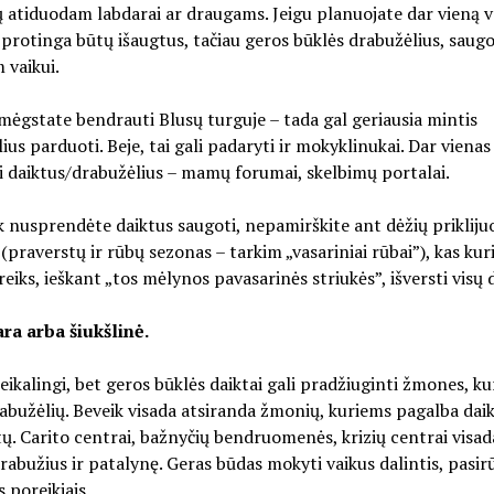
 atiduodam labdarai ar draugams. Jeigu planuojate dar vieną va
i protinga būtų išaugtus, tačiau geros būklės drabužėlius, saugo
 vaikui.
mėgstate bendrauti Blusų turguje – tada gal geriausia mintis
ius parduoti. Beje, tai gali padaryti ir mokyklinukai. Dar viena
 daiktus/drabužėlius – mamų forumai, skelbimų portalai.
tik nusprendėte daiktus saugoti, nepamirškite ant dėžių prikliju
 (praverstų ir rūbų sezonas – tarkim „vasariniai rūbai”), kas kuri
eiks, ieškant „tos mėlynos pavasarinės striukės”, išversti visų 
ra arba šiukšlinė.
eikalingi, bet geros būklės daiktai gali pradžiuginti žmones, k
rabužėlių. Beveik visada atsiranda žmonių, kuriems pagalba daik
ų. Carito centrai, bažnyčių bendruomenės, krizių centrai visad
rabužius ir patalynę. Geras būdas mokyti vaikus dalintis, pasir
s poreikiais.