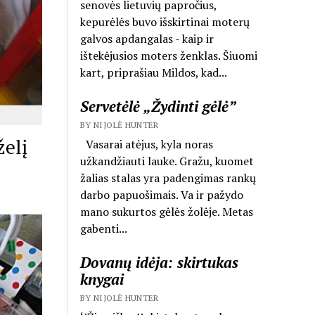
senovės lietuvių papročius,
kepurėlės buvo išskirtinai moterų
galvos apdangalas - kaip ir
ištekėjusios moters ženklas. Šiuomi
kart, priprašiau Mildos, kad...
Servetėlė „Žydinti gėlė”
BY NIJOLĖ HUNTER
želį
Vasarai atėjus, kyla noras
užkandžiauti lauke. Gražu, kuomet
žalias stalas yra padengimas rankų
darbo papuošimais. Va ir pažydo
mano sukurtos gėlės žolėje. Metas
gabenti...
Dovanų idėja: skirtukas
knygai
BY NIJOLĖ HUNTER