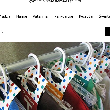
gyvenimo būdo portalas šeimai
Pradžia
Namai
Patarimai
Rankdarbiai
Receptai
Švent