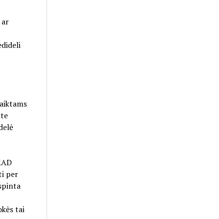
 ar
dideli
 daiktams
ite
delė
 KAD
ti per
spinta
kės tai