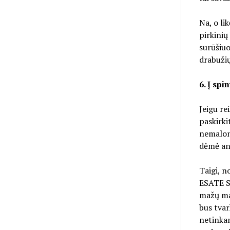
Na, o li
pirkinių
surūšiuo
drabužių 
6. Į spi
Jeigu re
paskirki
nemaloni
dėmė ant
Taigi, n
ESATE SU
mažų mar
bus tvar
netinkam