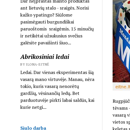
Dar neįprastas maisto produktas
ant lietuvių stalo - sraigės. Norisi
kažko ypatingo? Siūlome
pasimėgauti burgundiškai
paruoštomis sraigėmis. 15 minučių
ir netikėtai užsukusius svečius
galėsite pavaišinti šiuo...
Abrikosiniai ledai
BY ILONA-EITNĖ
Ledai. Dar vienas eksperimentas šią
vasarą mano virtuvėje. Manau, nėra
tokio, kuris vasarą nenorėtų
gardžių, vėsinančių ledų. Bet
parduotuvėje pirkti labai saldūs, kai
Rugpjūči
kurie netgi...
tėvams –
vasarą v
vietos s
Siulo darba
keletas 