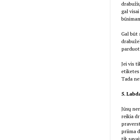
drabužių
gal visa
būsimam
Gal būt 
drabužel
parduoti
Jei vis 
etiketes
Tada ner
5. Labda
Jūsų ner
reikia d
praverst
priima d
tik savai