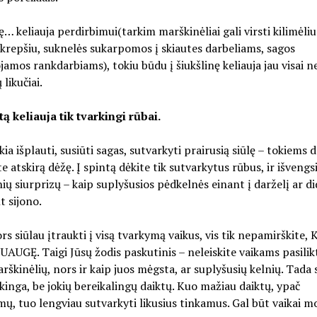
kę… keliauja perdirbimui(tarkim marškinėliai gali virsti kilimėliu
 krepšiu, suknelės sukarpomos į skiautes darbeliams, sagos
jamos rankdarbiams), tokiu būdu į šiukšlinę keliauja jau visai ne
likučiai.
ntą keliauja tik tvarkingi rūbai.
ikia išplauti, susiūti sagas, sutvarkyti prairusią siūlę – tokiems
te atskirą dėžę. Į spintą dėkite tik sutvarkytus rūbus, ir išvengs
ų siurprizų – kaip suplyšusios pėdkelnės einant į darželį ar di
 sijono.
ors siūlau įtraukti į visą tvarkymą vaikus, vis tik nepamirškite,
AUGĘ. Taigi Jūsų žodis paskutinis – neleiskite vaikams pasilik
škinėlių, nors ir kaip juos mėgsta, ar suplyšusių kelnių. Tada 
kinga, be jokių bereikalingų daiktų. Kuo mažiau daiktų, ypač
ų, tuo lengviau sutvarkyti likusius tinkamus. Gal būt vaikai mo