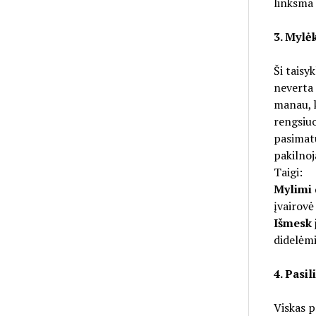
linksma g
3. Mylė
Ši taisy
neverta j
manau, k
rengsiuos
pasimatu
pakilnoj
Taigi:
Mylimi 
įvairovė
Išmesk 
didelėmi
4. Pasi
Viskas p