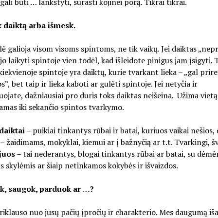
ali būti … lankstyti, surasti kojinei porą. Tikrai tikrai.
k daiktą arba išmesk.
klė galioja visom visoms spintoms, ne tik vaikų. Jei daiktas „nepr
o laikyti spintoje vien todėl, kad išleidote pinigus jam įsigyti. 
iekvienoje spintoje yra daiktų, kurie tvarkant lieka – „gal prire
”, bet taip ir lieka kaboti ar gulėti spintoje. Jei netyčia ir
ojate, dažniausiai pro duris toks daiktas neišeina. Užima vietą 
amas iki sekančio spintos tvarkymo.
daiktai
– puikiai tinkantys rūbai ir batai, kuriuos vaikai nešios,
 – žaidimams, mokyklai, kiemui ar į bažnyčią ar t.t. Tvarkingi, š
juos
– tai nederantys, blogai tinkantys rūbai ar batai, su dėm
s skylėmis ar šiaip netinkamos kokybės ir išvaizdos.
lik, saugok, parduok ar …?
riklauso nuo jūsų pačių įpročių ir charakterio. Mes daugumą iš