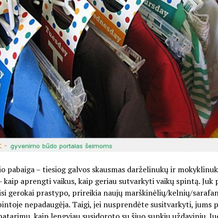
o pabaiga – tiesiog galvos skausmas darželinukų ir mokyklinu
 kaip aprengti vaikus, kaip geriau sutvarkyti vaikų spintą. Juk 
isi gerokai prastypo, prireikia naujų marškinėlių/kelnių/sarafa
pintoje nepadaugėja. Taigi, jei nusprendėte susitvarkyti, jums 
patarimų, kaip lengviau susidoroto su šiuo sunkiu uždaviniu. Ju