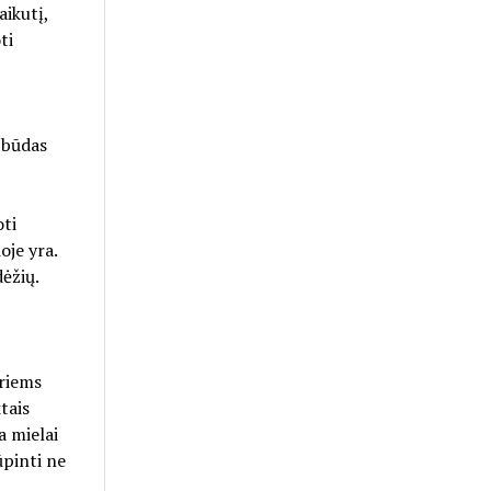
ikutį,
ti
s būdas
oti
oje yra.
dėžių.
uriems
tais
a mielai
ūpinti ne