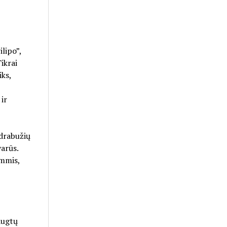
ilipo”,
Tikrai
iks,
ir
 drabužių
varūs.
ėmmis,
augtų