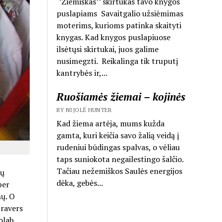
‘’Žiemiškas’’ skirtukas tavo knygos
puslapiams Savaitgalio užsiėmimas
moterims, kurioms patinka skaityti
knygas. Kad knygos puslapiuose
ilsėtųsi skirtukai, juos galime
nusimegzti. Reikalinga tik truputį
kantrybės ir,...
Ruošiamės žiemai – kojinės
BY NIJOLĖ HUNTER
Kad žiema artėja, mums kužda
gamta, kuri keičia savo žalią veidą į
rudeniui būdingas spalvas, o vėliau
taps suniokota negailestingo šalčio.
Tačiau nežemiškos Saulės energijos
kų
dėka, gebės...
per
nų. O
pravers
olab,