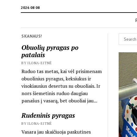
2026 08 08
SKANAUS!
Obuolių pyragas po
patalais
BY ILONA-EITNĖ
Ruduo tas metas, kai vėl prisimenam
obuolinius pyragus, keksiukus ir
visokiausius desertus su obuoliais. Ir
nors šiemetinis ruduo daugiau
panašus į vasarą, bet obuoliai jau...
Rudeninis pyragas
BY ILONA-EITNĖ
Vasara jau skaičiuoja paskutines