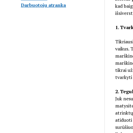
Darbuotoju atranka
kad baig
išsiverst
1. Tvark
Tikriaus
vaikus. 
marškinė
marškinė
tikrai už
tvarkyti
2. Tegu
Juk nesu
matysite
atrinktų
atiduoti 
surūšiuo