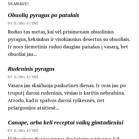
SKANAUS!
Obuolių pyragas po patalais
BY ILONA-EITNĖ
Ruduo tas metas, kai vėl prisimenam obuolinius
pyragus, keksiukus ir visokiausius desertus su obuoliais.
Ir nors šiemetinis ruduo daugiau panašus į vasarą, bet
obuoliai jau...
Rudeninis pyragas
BY ILONA-EITNĖ
Vasara jau skaičiuoja paskutines dienas. Ir oras jau po
truputį darosi rudeninis, vėsiau ir karštis nebealsina.
Atrodo, kad ir spalvos darosi ryškesnės, net
pelargonijos atsitiesė...
Canape, arba keli receptai vaikų gimtadieniui
BY ILONA-EITNĖ
Vaikų gimtadieniai rimtas išmėginimas tėvams. Juk