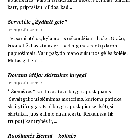
kart, priprašiau Mildos, kad...
Servetėlė „Žydinti gėlė”
BY NIJOLĖ HUNTER
Vasarai atėjus, kyla noras užkandžiauti lauke. Gražu,
kuomet žalias stalas yra padengimas rankų darbo
papuošimais. Va ir pažydo mano sukurtos gėlės žolėje.
Metas gabenti...
Dovanų idėja: skirtukas knygai
BY NIJOLĖ HUNTER
‘’Žiemiškas’’ skirtukas tavo knygos puslapiams
Savaitgalio užsiėmimas moterims, kurioms patinka
skaityti knygas. Kad knygos puslapiuose ilsėtųsi
skirtukai, juos galime nusimegzti. Reikalinga tik
truputį kantrybės ir,...
Ruošiamės žiemai – kojinės