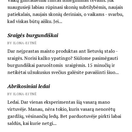
suaugusieji labiau rūpinasi skonių subtilybėmis, naujais
patiekalais, naujais skonių deriniais, o vaikams - svarbu,
kad viskas būtų aišku. Jei...
Sraigės burgundiškai
BY ILONA-EITNĖ
Dar neįprastas maisto produktas ant lietuvių stalo -
sraigės. Norisi kažko ypatingo? Siūlome pasimėgauti
burgundiškai paruoštomis sraigėmis. 15 minučių ir
netikėtai užsukusius svečius galėsite pavaišinti šiuo...
Abrikosiniai ledai
BY ILONA-EITNĖ
Ledai. Dar vienas eksperimentas šią vasarą mano
virtuvėje. Manau, nėra tokio, kuris vasarą nenorėtų
gardžių, vėsinančių ledų. Bet parduotuvėje pirkti labai
saldūs, kai kurie netgi...