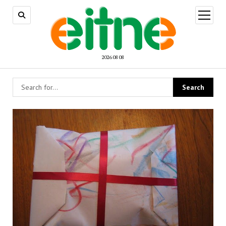
open
menu
2026 08 08