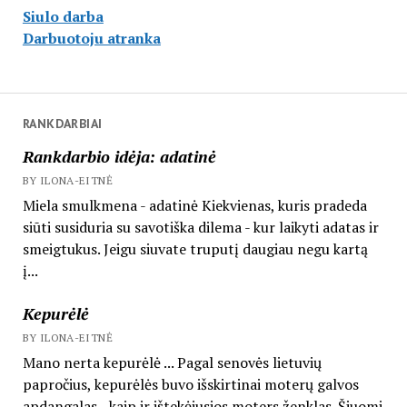
Siulo darba
Darbuotoju atranka
RANKDARBIAI
Rankdarbio idėja: adatinė
BY ILONA-EITNĖ
Miela smulkmena - adatinė Kiekvienas, kuris pradeda
siūti susiduria su savotiška dilema - kur laikyti adatas ir
smeigtukus. Jeigu siuvate truputį daugiau negu kartą
į...
Kepurėlė
BY ILONA-EITNĖ
Mano nerta kepurėlė ... Pagal senovės lietuvių
papročius, kepurėlės buvo išskirtinai moterų galvos
apdangalas - kaip ir ištekėjusios moters ženklas. Šiuomi