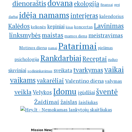
dovana
dienoraštis
ekologija
geri
finansai
idėja namams
interjeras
kalendorius
darbai
Lavinimas
Kalėdos
kepiniai
kelionės
koncertas
kinas
linksmybės
maistas
meistravimas
mamos diena
Patarimai
Motinos diena
piešimas
namai
Rankdarbiai
Receptai
psichologija
ruduo
vaikai
tvarkymas
siuviniai
sveikata
sodininkavimas
vaikams
vakarėliai
Valentino diena
valymas
Įdomu
šventė
veikla
Velykos
įgūdžiai
Žaidimai
žaislas
žaisliukas
Mission News Theme
by Compete Themes.