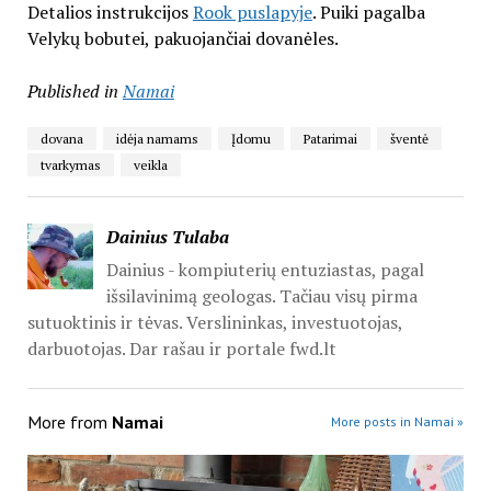
Detalios instrukcijos
Rook puslapyje
. Puiki pagalba
Velykų bobutei, pakuojančiai dovanėles.
Published in
Namai
dovana
idėja namams
Įdomu
Patarimai
šventė
tvarkymas
veikla
Dainius Tulaba
Dainius - kompiuterių entuziastas, pagal
išsilavinimą geologas. Tačiau visų pirma
sutuoktinis ir tėvas. Verslininkas, investuotojas,
darbuotojas. Dar rašau ir portale fwd.lt
More from
Namai
More posts in Namai »