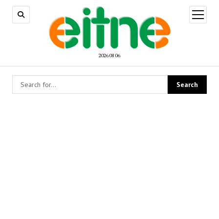
open
menu
2026 08 06