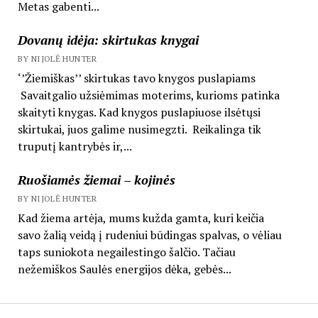
Metas gabenti...
Dovanų idėja: skirtukas knygai
BY NIJOLĖ HUNTER
‘’Žiemiškas’’ skirtukas tavo knygos puslapiams
Savaitgalio užsiėmimas moterims, kurioms patinka
skaityti knygas. Kad knygos puslapiuose ilsėtųsi
skirtukai, juos galime nusimegzti. Reikalinga tik
truputį kantrybės ir,...
Ruošiamės žiemai – kojinės
BY NIJOLĖ HUNTER
Kad žiema artėja, mums kužda gamta, kuri keičia
savo žalią veidą į rudeniui būdingas spalvas, o vėliau
taps suniokota negailestingo šalčio. Tačiau
nežemiškos Saulės energijos dėka, gebės...