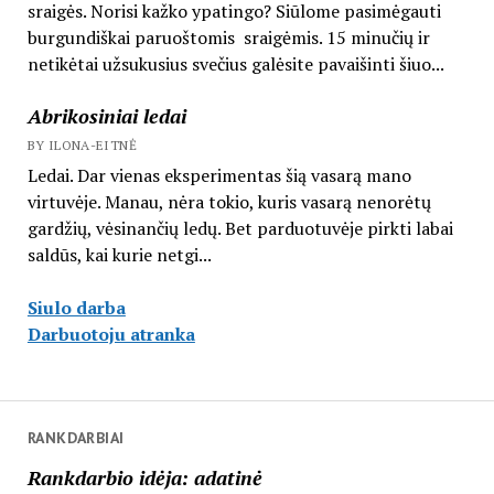
sraigės. Norisi kažko ypatingo? Siūlome pasimėgauti
burgundiškai paruoštomis sraigėmis. 15 minučių ir
netikėtai užsukusius svečius galėsite pavaišinti šiuo...
Abrikosiniai ledai
BY ILONA-EITNĖ
Ledai. Dar vienas eksperimentas šią vasarą mano
virtuvėje. Manau, nėra tokio, kuris vasarą nenorėtų
gardžių, vėsinančių ledų. Bet parduotuvėje pirkti labai
saldūs, kai kurie netgi...
Siulo darba
Darbuotoju atranka
RANKDARBIAI
Rankdarbio idėja: adatinė