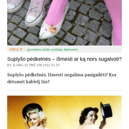
Suplyšo pėdkelnės – išmesti ar ką nors sugalvoti?
BY ILONA-EITNĖ ON 2012 03 30
Suplyšo pėdkelnės. Išmesti negalima pasigailėti? Kur
dėtumėt kablelį Jūs?