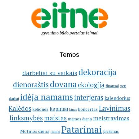
gyvenimo būdo portalas šeimai
Temos
dekoracija
darbeliai su vaikais
dovana
dienoraštis
ekologija
geri
finansai
idėja namams
interjeras
kalendorius
darbai
Lavinimas
Kalėdos
kepiniai
kelionės
koncertas
kinas
linksmybės
maistas
meistravimas
mamos diena
Patarimai
Motinos diena
piešimas
namai