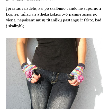
BY DAINIUS TULABA ON 2011 11 15
Įprastas vaizdelis, kai po skalbimo bandome suporuoti
kojines, tačiau vis atlieka kokios 3-5 pasimetusios po
vieną, nepaisant mūsų titaniškų pastangų ir fakto, kad
į skalbyklę…