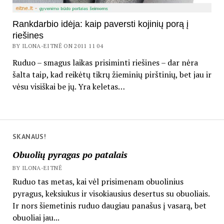
Rankdarbio idėja: kaip paversti kojinių porą į
riešines
BY ILONA-EITNĖ ON 2011 11 04
Ruduo – smagus laikas prisiminti riešines – dar nėra
šalta taip, kad reikėtų tikrų žieminių pirštinių, bet jau ir
vėsu visiškai be jų. Yra keletas…
SKANAUS!
Obuolių pyragas po patalais
BY ILONA-EITNĖ
Ruduo tas metas, kai vėl prisimenam obuolinius
pyragus, keksiukus ir visokiausius desertus su obuoliais.
Ir nors šiemetinis ruduo daugiau panašus į vasarą, bet
obuoliai jau...