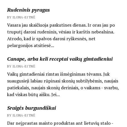
Rudeninis pyragas
BY ILONA-EITNĖ
Vasara jau skaičiuoja paskutines dienas. Ir oras jau po
truputį darosi rudeninis, vėsiau ir karštis nebealsina.
Atrodo, kad ir spalvos darosi ryškesnės, net
pelargonijos atsitiesė...
Canape, arba keli receptai vaikų gimtadieniui
BY ILONA-EITNĖ
Vaikų gimtadieniai rimtas išmėginimas tėvams. Juk
suaugusieji labiau rūpinasi skonių subtilybėmis, naujais
patiekalais, naujais skonių deriniais, o vaikams - svarbu,
kad viskas būtų aišku. Jei...
Sraigės burgundiškai
BY ILONA-EITNĖ
Dar neįprastas maisto produktas ant lietuvių stalo -