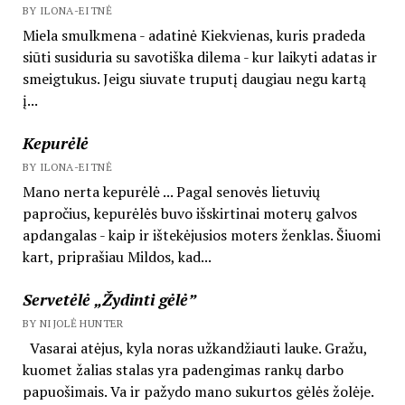
BY ILONA-EITNĖ
Miela smulkmena - adatinė Kiekvienas, kuris pradeda
siūti susiduria su savotiška dilema - kur laikyti adatas ir
smeigtukus. Jeigu siuvate truputį daugiau negu kartą
į...
Kepurėlė
BY ILONA-EITNĖ
Mano nerta kepurėlė ... Pagal senovės lietuvių
papročius, kepurėlės buvo išskirtinai moterų galvos
apdangalas - kaip ir ištekėjusios moters ženklas. Šiuomi
kart, priprašiau Mildos, kad...
Servetėlė „Žydinti gėlė”
BY NIJOLĖ HUNTER
Vasarai atėjus, kyla noras užkandžiauti lauke. Gražu,
kuomet žalias stalas yra padengimas rankų darbo
papuošimais. Va ir pažydo mano sukurtos gėlės žolėje.