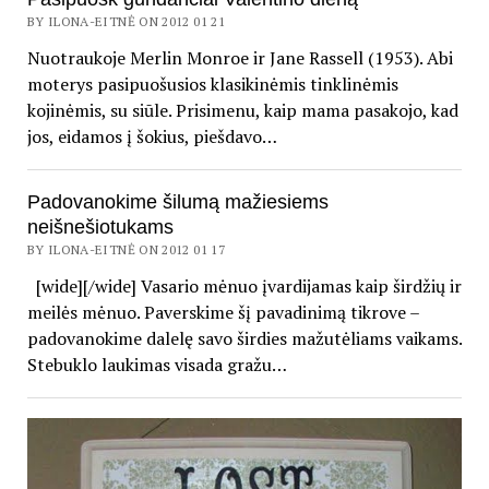
BY ILONA-EITNĖ ON 2012 01 21
Nuotraukoje Merlin Monroe ir Jane Rassell (1953). Abi
moterys pasipuošusios klasikinėmis tinklinėmis
kojinėmis, su siūle. Prisimenu, kaip mama pasakojo, kad
jos, eidamos į šokius, piešdavo…
Padovanokime šilumą mažiesiems
neišnešiotukams
BY ILONA-EITNĖ ON 2012 01 17
[wide][/wide] Vasario mėnuo įvardijamas kaip širdžių ir
meilės mėnuo. Paverskime šį pavadinimą tikrove –
padovanokime dalelę savo širdies mažutėliams vaikams.
Stebuklo laukimas visada gražu…