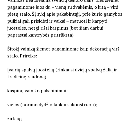
pagaminome juos du – vieną su žvakėmis, o kitą – virš
pietų stalo. Šį sykį apie pakabintąjį, prie kurio gamybos
puikiai gali prisidėti ir vaikai – matuoti ir karpyti
juosteles, netgi rišti kaspinus (bet šiam darbui
paprastai kantrybės pritrūksta).
Šitokį vainiką šiemet pagaminome kaip dekoraciją virš
stalo. Prireiks:
įvairių spalvų juostelių (rinkausi dviejų spalvų žalią ir
tradicinę raudoną);
kaspinų vainiko pakabinimui;
vielos (norimo dydžio lankui sukonstruoti);
žirklių;