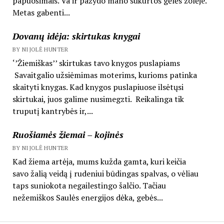
papuošimais. Va ir pažydo mano sukurtos gėlės žolėje.
Metas gabenti...
Dovanų idėja: skirtukas knygai
BY NIJOLĖ HUNTER
‘’Žiemiškas’’ skirtukas tavo knygos puslapiams
Savaitgalio užsiėmimas moterims, kurioms patinka
skaityti knygas. Kad knygos puslapiuose ilsėtųsi
skirtukai, juos galime nusimegzti. Reikalinga tik
truputį kantrybės ir,...
Ruošiamės žiemai – kojinės
BY NIJOLĖ HUNTER
Kad žiema artėja, mums kužda gamta, kuri keičia
savo žalią veidą į rudeniui būdingas spalvas, o vėliau
taps suniokota negailestingo šalčio. Tačiau
nežemiškos Saulės energijos dėka, gebės...