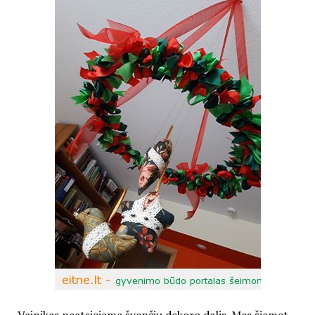
Vainikas neatsiejama švenčių dekoro dalis. Mes šiemet