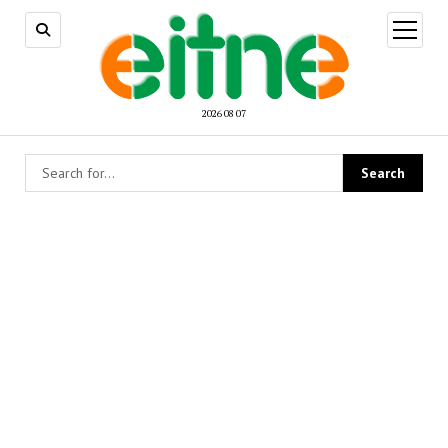
open
menu
2026 08 07