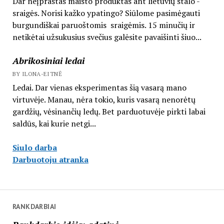
Dar neįprastas maisto produktas ant lietuvių stalo -
sraigės. Norisi kažko ypatingo? Siūlome pasimėgauti
burgundiškai paruoštomis sraigėmis. 15 minučių ir
netikėtai užsukusius svečius galėsite pavaišinti šiuo...
Abrikosiniai ledai
BY ILONA-EITNĖ
Ledai. Dar vienas eksperimentas šią vasarą mano
virtuvėje. Manau, nėra tokio, kuris vasarą nenorėtų
gardžių, vėsinančių ledų. Bet parduotuvėje pirkti labai
saldūs, kai kurie netgi...
Siulo darba
Darbuotoju atranka
RANKDARBIAI