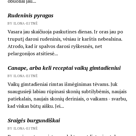
obuoliai jau...
Rudeninis pyragas
BY ILONA-EITNĖ
Vasara jau skaičiuoja paskutines dienas. Ir oras jau po
truputį darosi rudeninis, vėsiau ir karštis nebealsina.
Atrodo, kad ir spalvos darosi ryškesnės, net
pelargonijos atsitiesė...
Canape, arba keli receptai vaikų gimtadieniui
BY ILONA-EITNĖ
Vaikų gimtadieniai rimtas išmėginimas tėvams. Juk
suaugusieji labiau rūpinasi skonių subtilybėmis, naujais
patiekalais, naujais skonių deriniais, o vaikams - svarbu,
kad viskas būtų aišku. Jei...
Sraigės burgundiškai
BY ILONA-EITNĖ