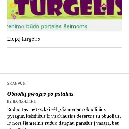
Liepų turgelis
SKANAUS!
Obuolių pyragas po patalais
BY ILONA-EITNĖ
Ruduo tas metas, kai vėl prisimenam obuolinius
pyragus, keksiukus ir visokiausius desertus su obuoliais.
Ir nors šiemetinis ruduo daugiau panašus į vasarą, bet