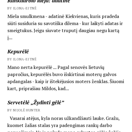
Rankdarbio idėja: adatinė
BY ILONA-EITNĖ
Miela smulkmena - adatinė Kiekvienas, kuris pradeda
siūti susiduria su savotiška dilema - kur laikyti adatas ir
smeigtukus. Jeigu siuvate truputį daugiau negu kartą
į...
Kepurėlė
BY ILONA-EITNĖ
Mano nerta kepurėlė ... Pagal senovės lietuvių
papročius, kepurėlės buvo išskirtinai moterų galvos
apdangalas - kaip ir ištekėjusios moters ženklas. Šiuomi
kart, priprašiau Mildos, kad...
Servetėlė „Žydinti gėlė”
BY NIJOLĖ HUNTER
Vasarai atėjus, kyla noras užkandžiauti lauke. Gražu,
kuomet žalias stalas yra padengimas rankų darbo