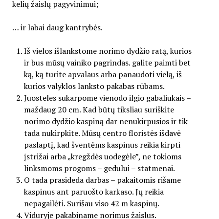
kelių žaislų pagyvinimui;
… ir labai daug kantrybės.
Iš vielos išlankstome norimo dydžio ratą, kurios
ir bus mūsų vainiko pagrindas. galite paimti bet
ką, ką turite apvalaus arba panaudoti vielą, iš
kurios valyklos lanksto pakabas rūbams.
Juosteles sukarpome vienodo ilgio gabaliukais –
maždaug 20 cm. Kad būtų tiksliau suriškite
norimo dydžio kaspiną dar nenukirpusios ir tik
tada nukirpkite. Mūsų centro floristės išdavė
paslaptį, kad šventėms kaspinus reikia kirpti
įstrižai arba „kregždės uodegėle”, ne tokioms
linksmoms progoms – gedului – statmenai.
O tada prasideda darbas – pakaitomis rišame
kaspinus ant paruošto karkaso. Jų reikia
nepagailėti. Surišau viso 42 m kaspinų.
Viduryje pakabiname norimus žaislus.