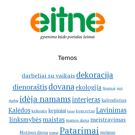
gyvenimo būdo portalas šeimai
Temos
dekoracija
darbeliai su vaikais
dovana
dienoraštis
ekologija
geri
finansai
idėja namams
interjeras
kalendorius
darbai
Lavinimas
Kalėdos
kepiniai
kelionės
koncertas
kinas
linksmybės
maistas
meistravimas
mamos diena
Patarimai
Motinos diena
piešimas
namai