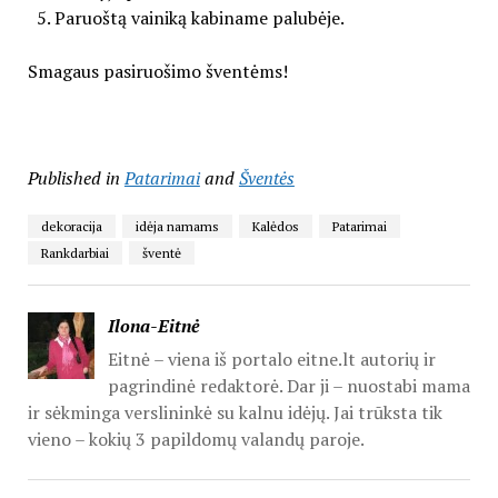
Paruoštą vainiką kabiname palubėje.
Smagaus pasiruošimo šventėms!
Published in
Patarimai
and
Šventės
dekoracija
idėja namams
Kalėdos
Patarimai
Rankdarbiai
šventė
Ilona-Eitnė
Eitnė – viena iš portalo eitne.lt autorių ir
pagrindinė redaktorė. Dar ji – nuostabi mama
ir sėkminga verslininkė su kalnu idėjų. Jai trūksta tik
vieno – kokių 3 papildomų valandų paroje.