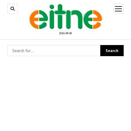
open
menu
2026 08 08