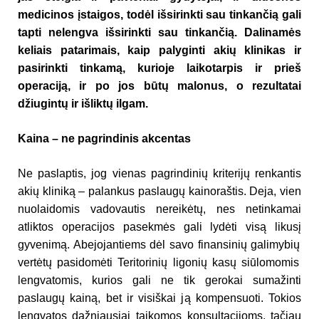
medicinos
į
staigos, todėl išsirinkti sau tinkančią gali
tapti nelengva išsirinkti sau tinkan
č
i
ą
. Dalinam
ė
s
keliais patarimais, kaip palyginti aki
ų
klinikas ir
pasirinkti tinkam
ą
, kurioje laikotarpis ir prieš
operacij
ą
, ir po jos b
ū
t
ų
malonus, o rezultatai
d
ž
iugint
ų
ir išlikt
ų
ilgam.
Kaina – ne pagrindinis akcentas
Ne paslaptis, jog vienas pagrindini
ų
kriterij
ų
renkantis
aki
ų
klinik
ą
– palankus paslaug
ų
kainoraštis. Deja, vien
nuolaidomis vadovautis nereik
ė
t
ų
, nes netinkamai
atliktos operacijos pasekm
ė
s gali lyd
ė
ti vis
ą
likus
į
gyvenim
ą
. Abejojantiems d
ė
l savo finansini
ų
galimybi
ų
vert
ė
t
ų
pasidom
ė
ti Teritorini
ų
ligoni
ų
kas
ų
si
ū
lomomis
lengvatomis, kurios gali ne tik gerokai suma
ž
inti
paslaug
ų
kain
ą
, bet ir visiškai j
ą
kompensuoti. Tokios
lengvatos da
ž
niausiai taikomos konsultacijoms, ta
č
iau