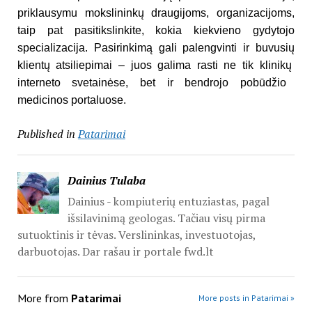
priklausymu mokslinink
ų
draugijoms, organizacijoms,
taip pat pasitikslinkite, kokia kiekvieno gydytojo
specializacija. Pasirinkim
ą
gali palengvinti ir buvusi
ų
klient
ų
atsiliepimai – juos galima rasti ne tik klinik
ų
interneto svetain
ė
se, bet ir bendrojo pob
ū
d
ž
io
medicinos portaluose.
Published in
Patarimai
Dainius Tulaba
Dainius - kompiuterių entuziastas, pagal
išsilavinimą geologas. Tačiau visų pirma
sutuoktinis ir tėvas. Verslininkas, investuotojas,
darbuotojas. Dar rašau ir portale fwd.lt
More from
Patarimai
More posts in Patarimai »