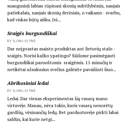
suaugusieji labiau rūpinasi skonių subtilybėmis, naujais
patiekalais, naujais skonių deriniais, o vaikams - svarbu,
kad viskas būtų aišku. Jei...
Sraigės burgundiškai
BY ILONA-EITNĖ
Dar neįprastas maisto produktas ant lietuvių stalo -
sraigės. Norisi kažko ypatingo? Siūlome pasimėgauti
burgundiškai paruoštomis sraigėmis. 15 minučių ir
netikėtai užsukusius svečius galėsite pavaišinti šiuo...
Abrikosiniai ledai
BY ILONA-EITNĖ
Ledai. Dar vienas eksperimentas šią vasarą mano
virtuvėje. Manau, nėra tokio, kuris vasarą nenorėtų
gardžių, vėsinančių ledų. Bet parduotuvėje pirkti labai
saldūs, kai kurie netgi...