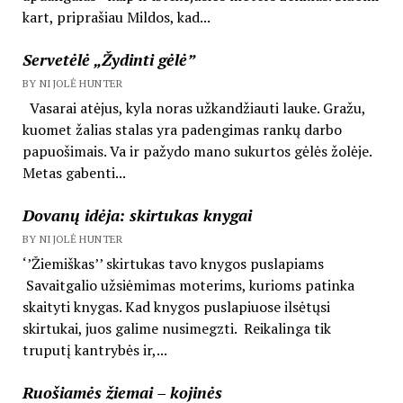
kart, priprašiau Mildos, kad...
Servetėlė „Žydinti gėlė”
BY NIJOLĖ HUNTER
Vasarai atėjus, kyla noras užkandžiauti lauke. Gražu,
kuomet žalias stalas yra padengimas rankų darbo
papuošimais. Va ir pažydo mano sukurtos gėlės žolėje.
Metas gabenti...
Dovanų idėja: skirtukas knygai
BY NIJOLĖ HUNTER
‘’Žiemiškas’’ skirtukas tavo knygos puslapiams
Savaitgalio užsiėmimas moterims, kurioms patinka
skaityti knygas. Kad knygos puslapiuose ilsėtųsi
skirtukai, juos galime nusimegzti. Reikalinga tik
truputį kantrybės ir,...
Ruošiamės žiemai – kojinės