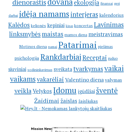
dovana
dienoraštis
ekologija
geri
finansai
idėja namams
interjeras
kalendorius
darbai
Lavinimas
Kalėdos
kepiniai
kelionės
koncertas
kinas
linksmybės
maistas
meistravimas
mamos diena
Patarimai
Motinos diena
piešimas
namai
Rankdarbiai
Receptai
psichologija
ruduo
vaikai
tvarkymas
siuviniai
sveikata
sodininkavimas
vaikams
vakarėliai
Valentino diena
valymas
Įdomu
šventė
veikla
Velykos
įgūdžiai
Žaidimai
žaislas
žaisliukas
Mission News Theme
by Compete Themes.