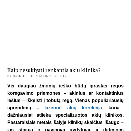
Kaip nesuklysti renkantis akių kliniką?
BY DAINIUS TULABA ON 2016 12 12
Vis daugiau
ž
moni
ų
ieško b
ū
d
ų
į
prastas regos
koregavimo priemones – akinius ar kontaktinius
l
ę
šius – iškeisti
į
tobul
ą
reg
ą
. Vienas populiariausi
ų
sprendim
ų
–
lazerinė akių korekcija
, kurią
da
ž
niausiai atlieka specializuotos aki
ų
klinikos.
Pastaraisiais metais šalyje klinik
ų
skai
č
ius išaugo –
jas steigia ir pavieniai gydytojai, ir didesn
ė
s