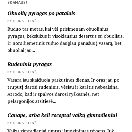
SKANAUS!
Obuolių pyragas po patalais
BY ILONA-EITNĖ
Ruduo tas metas, kai vėl prisimenam obuolinius
pyragus, keksiukus ir visokiausius desertus su obuoliais.
Ir nors šiemetinis ruduo daugiau panašus į vasarą, bet
obuoliai jau...
Rudeninis pyragas
BY ILONA-EITNĖ
Vasara jau skaičiuoja paskutines dienas. Ir oras jau po
truputį darosi rudeninis, vėsiau ir karštis nebealsina.
Atrodo, kad ir spalvos darosi ryškesnės, net
pelargonijos atsitiesė...
Canape, arba keli receptai vaikų gimtadieniui
BY ILONA-EITNĖ
Vaikų gimtadieniai rimtas išmėginimas tėvams. Juk