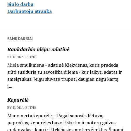
Siulo darba
Darbuotoju atranka
RANKDARBIAI
Rankdarbio idėja: adatinė
BY ILONA-EITNĖ
Miela smulkmena - adatinė Kiekvienas, kuris pradeda
siūti susiduria su savotiška dilema - kur laikyti adatas ir
smeigtukus. Jeigu siuvate truputį daugiau negu kartą
į...
Kepurėlė
BY ILONA-EITNĖ
Mano nerta kepurėlė ... Pagal senovės lietuvių
papročius, kepurėlės buvo išskirtinai moterų galvos
apdangalas - kaip ir ištekėjusios moters ženklas. Šiuomi