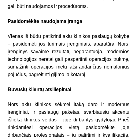
gali b
ū
ti naudojamos ir proced
ū
roms.
Pasidom
ė
kite naudojama
į
ranga
Vienas iš būdų patikrinti akių klinikos paslaugų kokyb
ę
– pasidom
ė
ti jos turimais
į
renginiais, aparat
ū
ra. Nors
įrenginys savaime rezultatų negarantuoja, modernios
technologij
os
neretai gali paspartinti operacijos trukmę,
sumažinti operacijos metu atsirandančius nemalonius
pojūčius, pagreitinti gijimo laikotarpį.
Buvusi
ų
klient
ų
atsiliepimai
Nors aki
ų
klinikos s
ė
kmei
į
tak
ą
daro ir modern
ū
s
į
renginiai, ir paslaug
ų
paketas, svarbiausiu akcentu
išlieka klinikos veidas – joje dirbantys gydytojai. Prieš
rinkdamiesi operacijos viet
ą
pasidom
ė
kite joje
dirban
č
iais profesionalais – j
ų
patirtimi ir kvalifikacija,