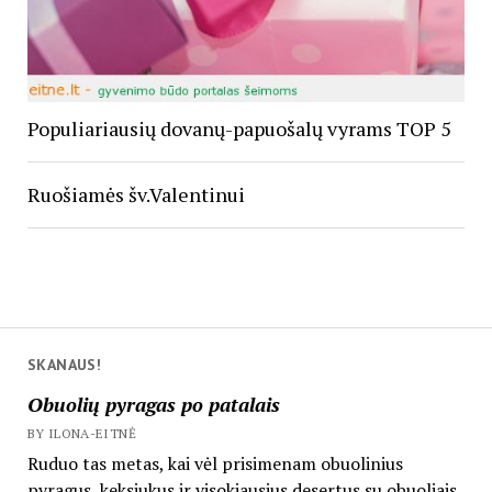
Populiariausių dovanų-papuošalų vyrams TOP 5
Ruošiamės šv.Valentinui
SKANAUS!
Obuolių pyragas po patalais
BY ILONA-EITNĖ
Ruduo tas metas, kai vėl prisimenam obuolinius
pyragus, keksiukus ir visokiausius desertus su obuoliais.