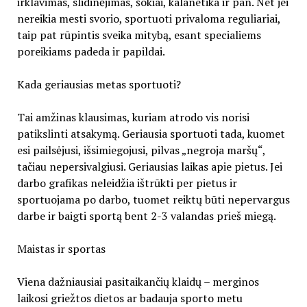
irklavimas, slidinėjimas, šokiai, kalanetika ir pan. Net jei
nereikia mesti svorio, sportuoti privaloma reguliariai,
taip pat rūpintis sveika mitybą, esant specialiems
poreikiams padeda ir papildai.
Kada geriausias metas sportuoti?
Tai amžinas klausimas, kuriam atrodo vis norisi
patikslinti atsakymą. Geriausia sportuoti tada, kuomet
esi pailsėjusi, išsimiegojusi, pilvas „negroja maršų“,
tačiau nepersivalgiusi. Geriausias laikas apie pietus. Jei
darbo grafikas neleidžia ištrūkti per pietus ir
sportuojama po darbo, tuomet reiktų būti nepervargus
darbe ir baigti sportą bent 2-3 valandas prieš miegą.
Maistas ir sportas
Viena dažniausiai pasitaikančių klaidų – merginos
laikosi griežtos dietos ar badauja sporto metu