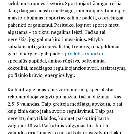
siekdamos numesti svorio. Sportuojant žmogui reikia
daug daugiau maisto medžiagų, mineralų ir vitaminų, o
maisto ribojimas ir sportas gali ne padėti, o priešingai
pakenkti organizmui. Pasitaiko, jog net sporto metu
alpstama – to tikrai negalima leisti. Tačiau tai
nereiškia, jog galima kirsti mėsainius. Mitybą
subalansuoti gali specialistai, treneris, o papildomai
gauti energijos gali padėti
produktai sportui
–
specialūs papildai, amino rūgštys, baltyminiai
kokteiliai, medžiagos reguliuojančios svorį,
atsistatymą
po fizinio krūvio
, energijos lygį.
Kalbant apie maistą ir svorio metimą, specialistai
rekomenduoja valgyti po mažau, tačiau dažniau – kas
2,5-3 valandas. Taip greitėja medžiagų apykaita, o tai
kaip žinia daro įtaką svorio reguliavimui. Taip pat
nereiktų daryti klaidos, kuomet paskutinį kartą
valgoma 18 val. Paskutinis valgymas turi būti 3
valandos prieš miegą, o ne kažkokiu susigalvotu laiku.