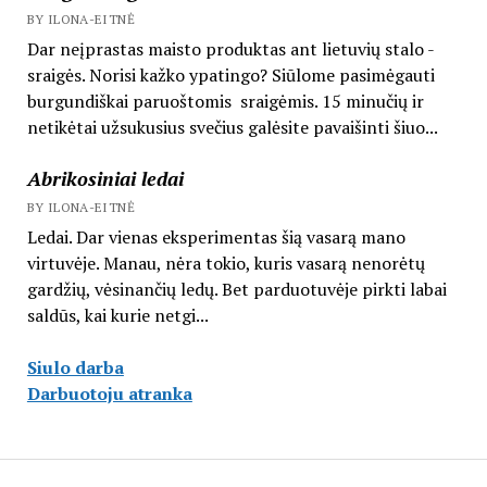
BY ILONA-EITNĖ
Dar neįprastas maisto produktas ant lietuvių stalo -
sraigės. Norisi kažko ypatingo? Siūlome pasimėgauti
burgundiškai paruoštomis sraigėmis. 15 minučių ir
netikėtai užsukusius svečius galėsite pavaišinti šiuo...
Abrikosiniai ledai
BY ILONA-EITNĖ
Ledai. Dar vienas eksperimentas šią vasarą mano
virtuvėje. Manau, nėra tokio, kuris vasarą nenorėtų
gardžių, vėsinančių ledų. Bet parduotuvėje pirkti labai
saldūs, kai kurie netgi...
Siulo darba
Darbuotoju atranka