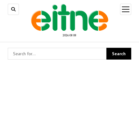
open
menu
2026 08 08