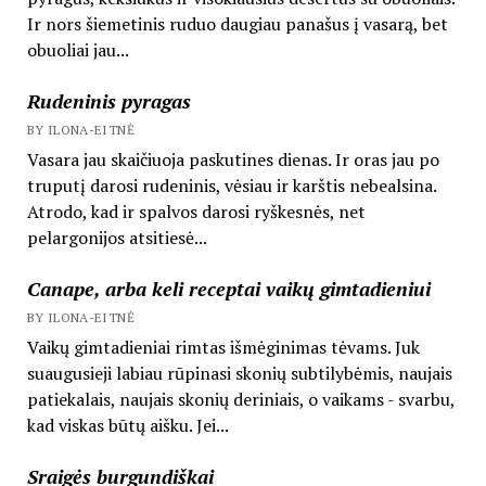
Ir nors šiemetinis ruduo daugiau panašus į vasarą, bet
obuoliai jau...
Rudeninis pyragas
BY ILONA-EITNĖ
Vasara jau skaičiuoja paskutines dienas. Ir oras jau po
truputį darosi rudeninis, vėsiau ir karštis nebealsina.
Atrodo, kad ir spalvos darosi ryškesnės, net
pelargonijos atsitiesė...
Canape, arba keli receptai vaikų gimtadieniui
BY ILONA-EITNĖ
Vaikų gimtadieniai rimtas išmėginimas tėvams. Juk
suaugusieji labiau rūpinasi skonių subtilybėmis, naujais
patiekalais, naujais skonių deriniais, o vaikams - svarbu,
kad viskas būtų aišku. Jei...
Sraigės burgundiškai