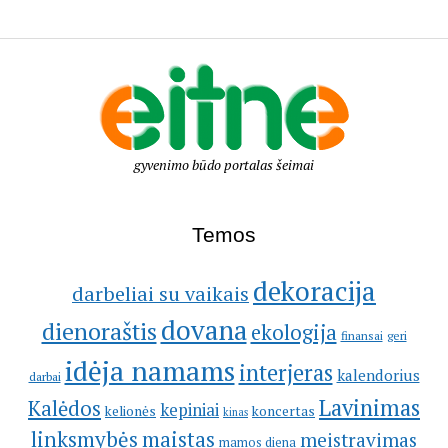
gyvenimo būdo portalas šeimai
Temos
dekoracija
darbeliai su vaikais
dovana
dienoraštis
ekologija
geri
finansai
idėja namams
interjeras
kalendorius
darbai
Lavinimas
Kalėdos
kepiniai
kelionės
koncertas
kinas
linksmybės
maistas
meistravimas
mamos diena