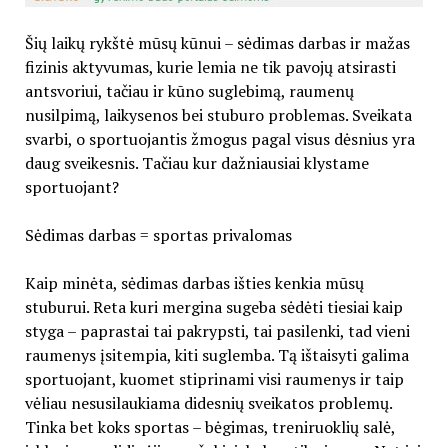
Šių laikų rykštė mūsų kūnui – sėdimas darbas ir mažas
fizinis aktyvumas, kurie lemia ne tik pavojų atsirasti
antsvoriui, tačiau ir kūno suglebimą, raumenų
nusilpimą, laikysenos bei stuburo problemas. Sveikata
svarbi, o sportuojantis žmogus pagal visus dėsnius yra
daug sveikesnis. Tačiau kur dažniausiai klystame
sportuojant?
Sėdimas darbas = sportas privalomas
Kaip minėta, sėdimas darbas išties kenkia mūsų
stuburui. Reta kuri mergina sugeba sėdėti tiesiai kaip
styga – paprastai tai pakrypsti, tai pasilenki, tad vieni
raumenys įsitempia, kiti suglemba. Tą ištaisyti galima
sportuojant, kuomet stiprinami visi raumenys ir taip
vėliau nesusilaukiama didesnių sveikatos problemų.
Tinka bet koks sportas – bėgimas, treniruoklių salė,