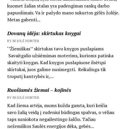
kuomet žalias stalas yra padengimas rankų darbo
papuošimais. Va ir pažydo mano sukurtos gėlės žolėje.
Metas gabenti...
Dovanų idėja: skirtukas knygai
BY NIJOLĖ HUNTER
‘’Žiemiškas’’ skirtukas tavo knygos puslapiams
Savaitgalio užsiėmimas moterims, kurioms patinka
skaityti knygas. Kad knygos puslapiuose ilsėtųsi
skirtukai, juos galime nusimegzti. Reikalinga tik
truputį kantrybės ir,...
Ruošiamės žiemai – kojinės
BY NIJOLĖ HUNTER
Kad žiema artėja, mums kužda gamta, kuri keičia
savo žalią veidą į rudeniui būdingas spalvas, o vėliau
taps suniokota negailestingo šalčio. Tačiau
nežemiškos Saulės energijos dėka, gebės...