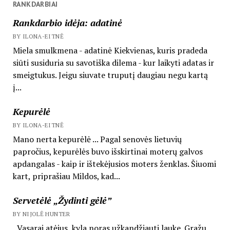
RANKDARBIAI
Rankdarbio idėja: adatinė
BY ILONA-EITNĖ
Miela smulkmena - adatinė Kiekvienas, kuris pradeda
siūti susiduria su savotiška dilema - kur laikyti adatas ir
smeigtukus. Jeigu siuvate truputį daugiau negu kartą
į...
Kepurėlė
BY ILONA-EITNĖ
Mano nerta kepurėlė ... Pagal senovės lietuvių
papročius, kepurėlės buvo išskirtinai moterų galvos
apdangalas - kaip ir ištekėjusios moters ženklas. Šiuomi
kart, priprašiau Mildos, kad...
Servetėlė „Žydinti gėlė”
BY NIJOLĖ HUNTER
Vasarai atėjus, kyla noras užkandžiauti lauke. Gražu,