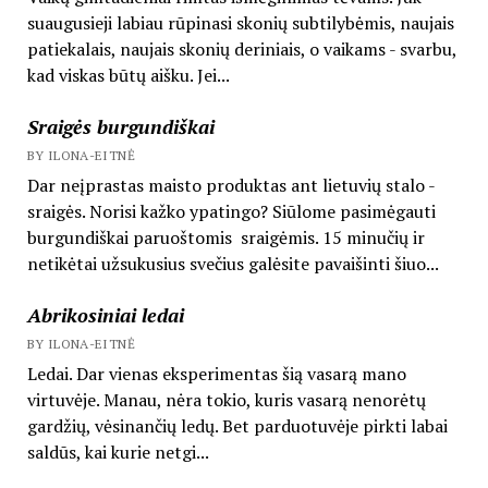
suaugusieji labiau rūpinasi skonių subtilybėmis, naujais
patiekalais, naujais skonių deriniais, o vaikams - svarbu,
kad viskas būtų aišku. Jei...
Sraigės burgundiškai
BY ILONA-EITNĖ
Dar neįprastas maisto produktas ant lietuvių stalo -
sraigės. Norisi kažko ypatingo? Siūlome pasimėgauti
burgundiškai paruoštomis sraigėmis. 15 minučių ir
netikėtai užsukusius svečius galėsite pavaišinti šiuo...
Abrikosiniai ledai
BY ILONA-EITNĖ
Ledai. Dar vienas eksperimentas šią vasarą mano
virtuvėje. Manau, nėra tokio, kuris vasarą nenorėtų
gardžių, vėsinančių ledų. Bet parduotuvėje pirkti labai
saldūs, kai kurie netgi...