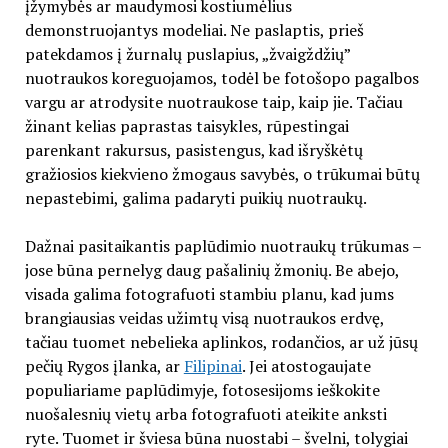
įžymybės ar maudymosi kostiumėlius
demonstruojantys modeliai. Ne paslaptis, prieš
patekdamos į žurnalų puslapius, „žvaigždžių”
nuotraukos koreguojamos, todėl be fotošopo pagalbos
vargu ar atrodysite nuotraukose taip, kaip jie. Tačiau
žinant kelias paprastas taisykles, rūpestingai
parenkant rakursus, pasistengus, kad išryškėtų
gražiosios kiekvieno žmogaus savybės, o trūkumai būtų
nepastebimi, galima padaryti puikių nuotraukų.
Dažnai pasitaikantis paplūdimio nuotraukų trūkumas –
jose būna pernelyg daug pašalinių žmonių. Be abejo,
visada galima fotografuoti stambiu planu, kad jums
brangiausias veidas užimtų visą nuotraukos erdvę,
tačiau tuomet nebelieka aplinkos, rodančios, ar už jūsų
pečių Rygos įlanka, ar
Filipinai
. Jei atostogaujate
populiariame paplūdimyje, fotosesijoms ieškokite
nuošalesnių vietų arba fotografuoti ateikite anksti
ryte. Tuomet ir šviesa būna nuostabi – švelni, tolygiai