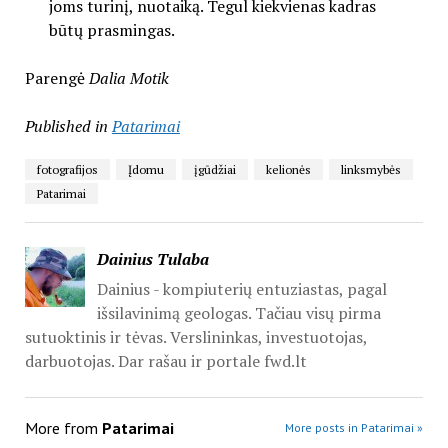
joms turinį, nuotaiką. Tegul kiekvienas kadras
būtų prasmingas.
Parengė
Dalia Motik
Published in
Patarimai
fotografijos
Įdomu
įgūdžiai
kelionės
linksmybės
Patarimai
Dainius Tulaba
Dainius - kompiuterių entuziastas, pagal
išsilavinimą geologas. Tačiau visų pirma
sutuoktinis ir tėvas. Verslininkas, investuotojas,
darbuotojas. Dar rašau ir portale fwd.lt
More from
Patarimai
More posts in Patarimai »