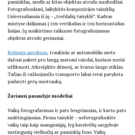
paminklas, medis ar kitas objektas atrodo nuobodžiai.
Fotografuodami, laikykitės kompozicijos taisyklių.
Universaliausia iš jų – „trečdalių taisyklė”. Kadras
mintyse dalijamas į tris vertikalias ir tris horizontalias
linijas. Jų susikirtimo taškuose fotografuojamas
objektas atrodo geriausiai.
Kelionės autobusu
, traukiniu ar automobiliu metu
dažnai pakeri pro langą matomi vaizdai, kuriuos norisi
užfiksuoti. Atkreipkite dėmesį, ar švarus lango stiklas.
Tačiau iš važiuojančio transporto labai retai pavyksta
padaryti gerų nuotraukų.
Žaviausi pasaulyje modeliai
Vaikų fotografavimas ir pats lengviausias, ir kartu pats
sudėtingiausias. Pirma taisyklė – nefotografuokite
vaikų taip kaip suaugusiųjų, lyg kareivėlių sargyboje
sustingusių viešbučių ar paminklų fone. Vaikų