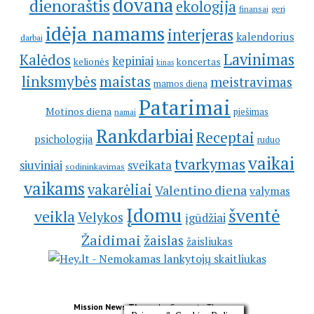
dovana
dienoraštis
ekologija
geri
finansai
idėja namams
interjeras
kalendorius
darbai
Lavinimas
Kalėdos
kepiniai
kelionės
koncertas
kinas
linksmybės
maistas
meistravimas
mamos diena
Patarimai
Motinos diena
piešimas
namai
Rankdarbiai
Receptai
psichologija
ruduo
vaikai
tvarkymas
siuviniai
sveikata
sodininkavimas
vaikams
vakarėliai
Valentino diena
valymas
Įdomu
šventė
veikla
Velykos
įgūdžiai
Žaidimai
žaislas
žaisliukas
Mission News Theme
by Compete Themes.