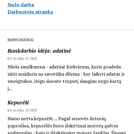
Siulo darba
Darbuotoju atranka
RANKDARBIAI
Rankdarbio idėja: adatinė
BY ILONA-EITNĖ
Miela smulkmena - adatinė Kiekvienas, kuris pradeda
siūti susiduria su savotiška dilema - kur laikyti adatas ir
smeigtukus. Jeigu siuvate truputį daugiau negu kartą
į...
Kepurėlė
BY ILONA-EITNĖ
Mano nerta kepurėlė ... Pagal senovės lietuvių
papročius, kepurėlės buvo išskirtinai moterų galvos
apdangalas - kaip ir ištekėjusios moters ženklas. Šiuomi