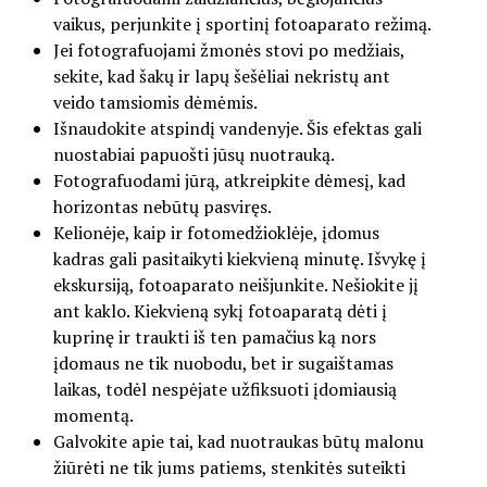
vaikus, perjunkite į sportinį fotoaparato režimą.
Jei fotografuojami žmonės stovi po medžiais,
sekite, kad šakų ir lapų šešėliai nekristų ant
veido tamsiomis dėmėmis.
Išnaudokite atspindį vandenyje. Šis efektas gali
nuostabiai papuošti jūsų nuotrauką.
Fotografuodami jūrą, atkreipkite dėmesį, kad
horizontas nebūtų pasviręs.
Kelionėje, kaip ir fotomedžioklėje, įdomus
kadras gali pasitaikyti kiekvieną minutę. Išvykę į
ekskursiją, fotoaparato neišjunkite. Nešiokite jį
ant kaklo. Kiekvieną sykį fotoaparatą dėti į
kuprinę ir traukti iš ten pamačius ką nors
įdomaus ne tik nuobodu, bet ir sugaištamas
laikas, todėl nespėjate užfiksuoti įdomiausią
momentą.
Galvokite apie tai, kad nuotraukas būtų malonu
žiūrėti ne tik jums patiems, stenkitės suteikti