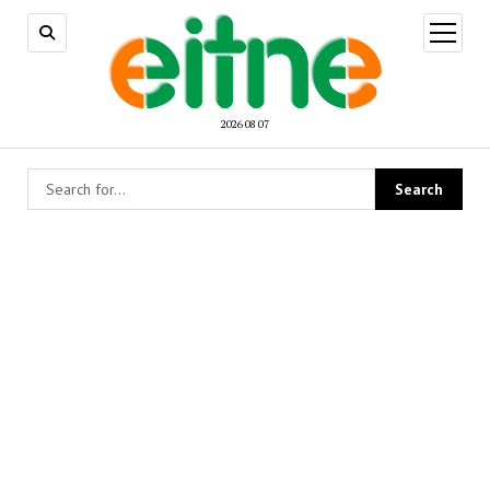
open
menu
2026 08 07