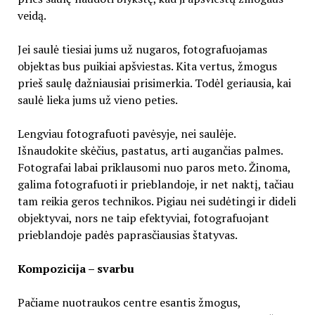
veidą.
Jei saulė tiesiai jums už nugaros, fotografuojamas
objektas bus puikiai apšviestas. Kita vertus, žmogus
prieš saulę dažniausiai prisimerkia. Todėl geriausia, kai
saulė lieka jums už vieno peties.
Lengviau fotografuoti pavėsyje, nei saulėje.
Išnaudokite skėčius, pastatus, arti augančias palmes.
Fotografai labai priklausomi nuo paros meto. Žinoma,
galima fotografuoti ir prieblandoje, ir net naktį, tačiau
tam reikia geros technikos. Pigiau nei sudėtingi ir dideli
objektyvai, nors ne taip efektyviai, fotografuojant
prieblandoje padės paprasčiausias štatyvas.
Kompozicija – svarbu
Pačiame nuotraukos centre esantis žmogus,