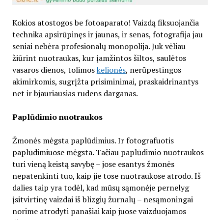
Kokios atostogos be fotoaparato! Vaizdą fiksuojančia
technika apsirūpinęs ir jaunas, ir senas, fotografija jau
seniai nebėra profesionalų monopolija. Juk vėliau
žiūrint nuotraukas, kur įamžintos šiltos, saulėtos
vasaros dienos, tolimos
kelionės
, nerūpestingos
akimirkomis, sugrįžta prisiminimai, praskaidrinantys
net ir bjauriausias rudens darganas.
Paplūdimio nuotraukos
Žmonės mėgsta paplūdimius. Ir fotografuotis
paplūdimiuose mėgsta. Tačiau paplūdimio nuotraukos
turi vieną keistą savybę – jose esantys žmonės
nepatenkinti tuo, kaip jie tose nuotraukose atrodo. Iš
dalies taip yra todėl, kad mūsų sąmonėje pernelyg
įsitvirtinę vaizdai iš blizgių žurnalų – nesąmoningai
norime atrodyti panašiai kaip juose vaizduojamos