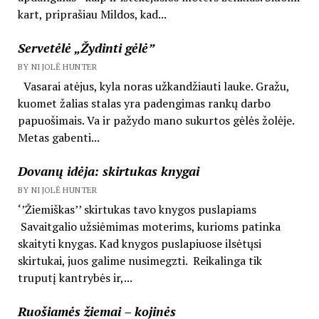
kart, priprašiau Mildos, kad...
Servetėlė „Žydinti gėlė”
BY NIJOLĖ HUNTER
Vasarai atėjus, kyla noras užkandžiauti lauke. Gražu,
kuomet žalias stalas yra padengimas rankų darbo
papuošimais. Va ir pažydo mano sukurtos gėlės žolėje.
Metas gabenti...
Dovanų idėja: skirtukas knygai
BY NIJOLĖ HUNTER
‘’Žiemiškas’’ skirtukas tavo knygos puslapiams
Savaitgalio užsiėmimas moterims, kurioms patinka
skaityti knygas. Kad knygos puslapiuose ilsėtųsi
skirtukai, juos galime nusimegzti. Reikalinga tik
truputį kantrybės ir,...
Ruošiamės žiemai – kojinės