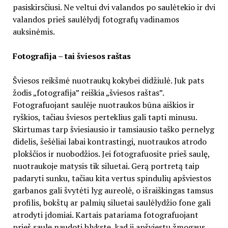
pasiskirsčiusi. Ne veltui dvi valandos po saulėtekio ir dvi
valandos prieš saulėlydį fotografų vadinamos
auksinėmis.
Fotografija – tai šviesos raštas
Šviesos reikšmė nuotraukų kokybei didžiulė. Juk pats
žodis „fotografija” reiškia „šviesos raštas”.
Fotografuojant saulėje nuotraukos būna aiškios ir
ryškios, tačiau šviesos perteklius gali tapti minusu.
Skirtumas tarp šviesiausio ir tamsiausio taško pernelyg
didelis, šešėliai labai kontrastingi, nuotraukos atrodo
plokščios ir nuobodžios. Jei fotografuosite prieš saulę,
nuotraukoje matysis tik siluetai. Gerą portretą taip
padaryti sunku, tačiau kita vertus spindulių apšviestos
garbanos gali švytėti lyg aureolė, o išraiškingas tamsus
profilis, bokštų ar palmių siluetai saulėlydžio fone gali
atrodyti įdomiai. Kartais patariama fotografuojant
prieš saulę naudoti blykstę, kad ji apšviestų žmogaus