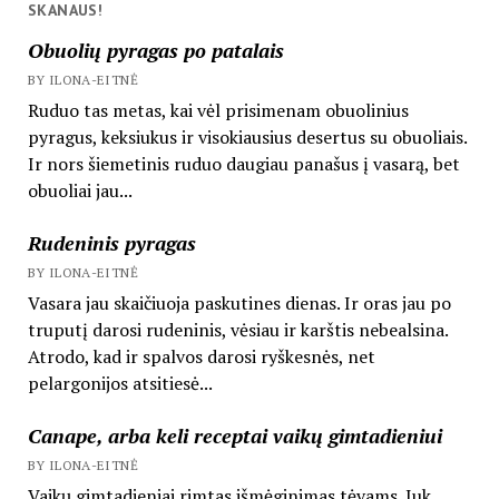
SKANAUS!
Obuolių pyragas po patalais
BY ILONA-EITNĖ
Ruduo tas metas, kai vėl prisimenam obuolinius
pyragus, keksiukus ir visokiausius desertus su obuoliais.
Ir nors šiemetinis ruduo daugiau panašus į vasarą, bet
obuoliai jau...
Rudeninis pyragas
BY ILONA-EITNĖ
Vasara jau skaičiuoja paskutines dienas. Ir oras jau po
truputį darosi rudeninis, vėsiau ir karštis nebealsina.
Atrodo, kad ir spalvos darosi ryškesnės, net
pelargonijos atsitiesė...
Canape, arba keli receptai vaikų gimtadieniui
BY ILONA-EITNĖ
Vaikų gimtadieniai rimtas išmėginimas tėvams. Juk