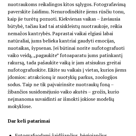
nuotraukoms reikalingos kitos sąlygos. Fotografavimą
paverskite žaidimu. Nenurodinėkite jiems rūsčiu tonu,
kaip jie turėtų pozuoti. Kiekvienas vaikas – žaviausia
būtybė, tačiau kad tai atsiskleistų nuotraukoje, reikia
nemažos kantrybės. Paprastai vaikai elgiasi labai
natūraliai, jums belieka kantriai gaudyti emocijas,
nuotaikas, šypsenas. Jei būtinai norite nufotografuoti
vaiko veidą, „pagaukite” fotoaparatu jums patinkantį
rakursą, tada pašaukite vaiką ir jam atsisukus greitai
nufotografuokite. Eikite su vaikais į vietas, kurios jiems
įdomios: atrakcionų ir nuotykių parkus, zoologijos
sodus. Taip ne tik paįvairinsite nuotraukų foną –
žibančios susidomėjusio vaiko akutės – grožis, kurio
neįmanoma suvaidinti ar išmokti jokiose modelių
mokyklose.
Dar keli patarimai
Fotografuodami žaidžiančius, bėgiojančius