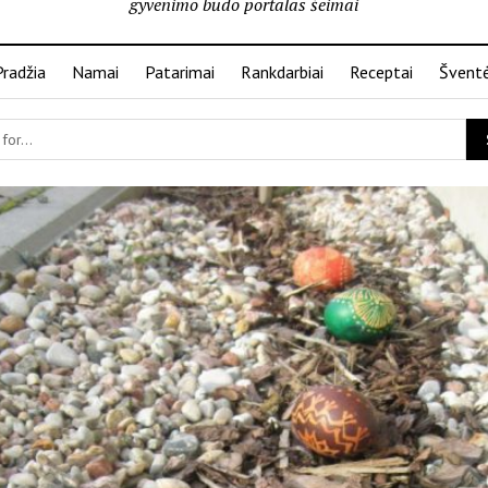
gyvenimo būdo portalas šeimai
Pradžia
Namai
Patarimai
Rankdarbiai
Receptai
Švent