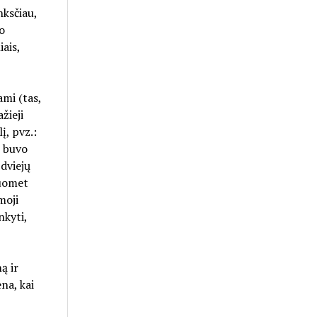
nksčiau,
o
ais,
ami (tas,
žieji
į, pvz.:
i buvo
 dviejų
tuomet
moji
nkyti,
ą ir
na, kai