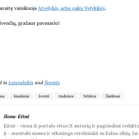
avaitę vainikuoja
Atvelykis, arba vaikų Velykikės
.
venčių, gražaus pavasario!
d in
Laisvalaikis
and
Šventės
ius
kiaušiniai
šventė
tradicijos
Velykos
Žaidimai
Ilona-Eitnė
Eitnė – viena iš portalo eitne.lt autorių ir pagrindinė redakt
ji – nuostabi mama ir sėkminga verslininkė su kalnu idėjų. Jai