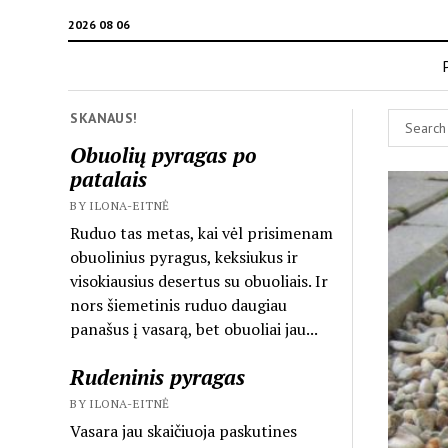
2026 08 06
SKANAUS!
Obuolių pyragas po
patalais
BY ILONA-EITNĖ
Ruduo tas metas, kai vėl prisimenam
obuolinius pyragus, keksiukus ir
visokiausius desertus su obuoliais. Ir
nors šiemetinis ruduo daugiau
panašus į vasarą, bet obuoliai jau...
Rudeninis pyragas
BY ILONA-EITNĖ
Vasara jau skaičiuoja paskutines