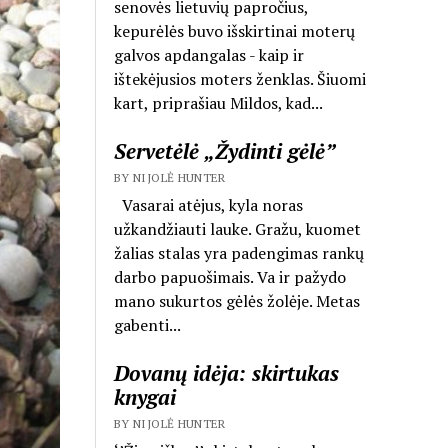
senovės lietuvių papročius,
kepurėlės buvo išskirtinai moterų
galvos apdangalas - kaip ir
ištekėjusios moters ženklas. Šiuomi
kart, priprašiau Mildos, kad...
Servetėlė „Žydinti gėlė”
BY NIJOLĖ HUNTER
Vasarai atėjus, kyla noras
užkandžiauti lauke. Gražu, kuomet
žalias stalas yra padengimas rankų
darbo papuošimais. Va ir pažydo
mano sukurtos gėlės žolėje. Metas
gabenti...
Dovanų idėja: skirtukas
knygai
BY NIJOLĖ HUNTER