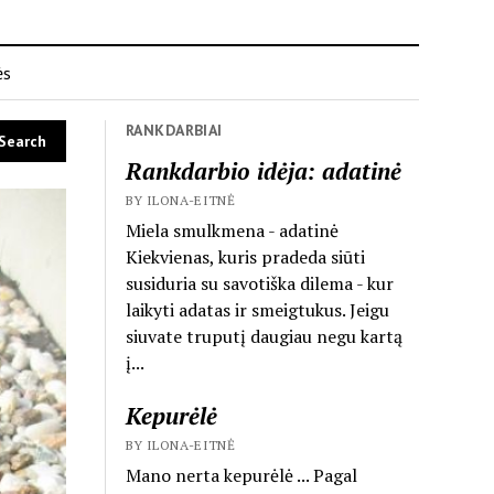
ės
RANKDARBIAI
Rankdarbio idėja: adatinė
BY ILONA-EITNĖ
Miela smulkmena - adatinė
Kiekvienas, kuris pradeda siūti
susiduria su savotiška dilema - kur
laikyti adatas ir smeigtukus. Jeigu
siuvate truputį daugiau negu kartą
į...
Kepurėlė
BY ILONA-EITNĖ
Mano nerta kepurėlė ... Pagal