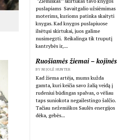
‘’Žiemiškas’’ skirtukas tavo knygos
puslapiams Savaitgalio užsiėmimas
moterims, kurioms patinka skaityti
knygas. Kad knygos puslapiuose
ilsėtųsi skirtukai, juos galime
nusimegzti. Reikalinga tik truputį
kantrybės ir,...
Ruošiamės žiemai – kojinės
BY NIJOLĖ HUNTER
Kad žiema artėja, mums kužda
gamta, kuri keičia savo žalią veidą į
rudeniui būdingas spalvas, o vėliau
taps suniokota negailestingo šalčio.
Tačiau nežemiškos Saulės energijos
dėka, gebės...