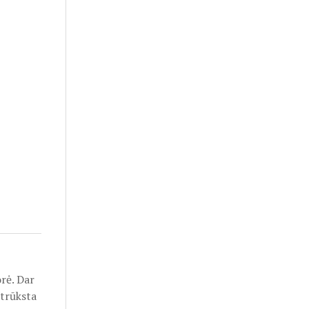
orė. Dar
 trūksta