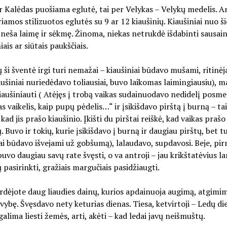
r Kalėdas puošiama eglutė, tai per Velykas – Velykų medelis. A
iamos stilizuotos eglutės su 9 ar 12 kiaušinių. Kiaušiniai nuo ši
neša laimę ir sėkmę. Žinoma, niekas netrukdė išdabinti sausaini
ais ar siūtais paukščiais.
ų ši šventė irgi turi nemažai – kiaušiniai būdavo mušami, ritinėj
aušiniai nuriedėdavo toliausiai, buvo laikomas laimingiausiu), ma
iaušiniauti ( Atėjęs į trobą vaikas sudainuodavo nedidelį posmel
s vaikelis, kaip pupų pėdelis…“ ir įsikišdavo pirštą į burną – ta
kad jis prašo kiaušinio. Įkišti du pirštai reiškė, kad vaikas prašo
ų. Buvo ir tokių, kurie įsikišdavo į burną ir daugiau pirštų, bet 
i būdavo išvejami už gobšumą), lalaudavo, supdavosi. Beje, pir
buvo daugiau savų rate švęsti, o va antroji – jau krikštatėvius la
ų pasirinkti, gražiais margučiais pasidžiaugti.
irdėjote daug liaudies dainų, kurios apdainuoja augimą, atgimim
vybę. Švęsdavo nety keturias dienas. Tiesa, ketvirtoji – Ledų die
alima liesti žemės, arti, akėti – kad ledai javų neišmuštų.