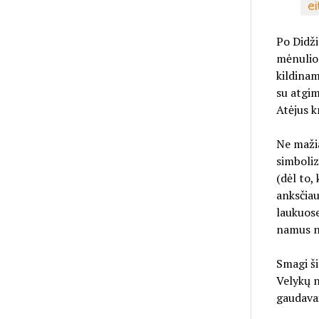
Po Didži
mėnulio 
kildinam
su atgim
Atėjus k
Ne mažia
simboliz
(dėl to,
anksčiau
laukuose
namus n
Smagi ši
Velykų n
gaudavai