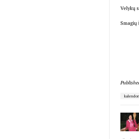
Velykų s
Smagių š
Publishe
kalendor