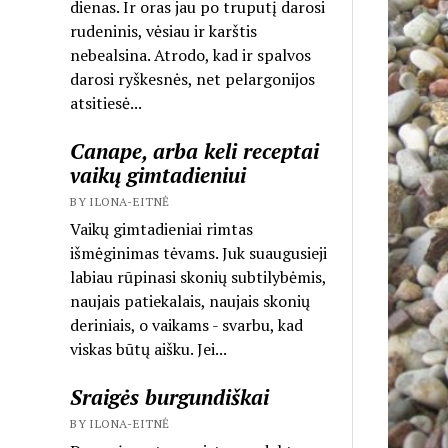
dienas. Ir oras jau po truputį darosi
rudeninis, vėsiau ir karštis
nebealsina. Atrodo, kad ir spalvos
darosi ryškesnės, net pelargonijos
atsitiesė...
Canape, arba keli receptai
vaikų gimtadieniui
BY ILONA-EITNĖ
Vaikų gimtadieniai rimtas
išmėginimas tėvams. Juk suaugusieji
labiau rūpinasi skonių subtilybėmis,
naujais patiekalais, naujais skonių
deriniais, o vaikams - svarbu, kad
viskas būtų aišku. Jei...
Sraigės burgundiškai
BY ILONA-EITNĖ