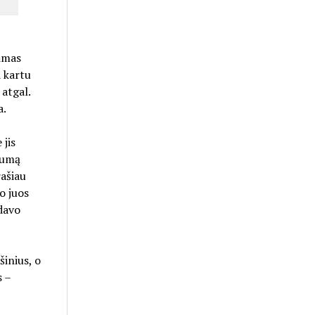
nimas
a kartu
atgal.
a.
 jis
gumą
rašiau
o juos
odavo
šinius, o
s –