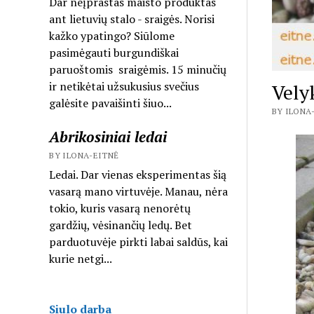
Dar neįprastas maisto produktas
ant lietuvių stalo - sraigės. Norisi
kažko ypatingo? Siūlome
pasimėgauti burgundiškai
paruoštomis sraigėmis. 15 minučių
ir netikėtai užsukusius svečius
Velyk
galėsite pavaišinti šiuo...
BY ILONA-
Abrikosiniai ledai
BY ILONA-EITNĖ
Ledai. Dar vienas eksperimentas šią
vasarą mano virtuvėje. Manau, nėra
tokio, kuris vasarą nenorėtų
gardžių, vėsinančių ledų. Bet
parduotuvėje pirkti labai saldūs, kai
kurie netgi...
Siulo darba