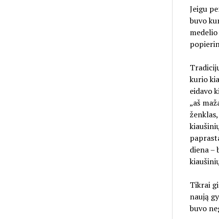
Jeigu pe
buvo kur
medelio 
popierini
Tradicij
kurio ki
eidavo k
„aš maža
ženklas, 
kiaušini
paprasta
diena – 
kiaušini
Tikrai g
naują gy
buvo neg