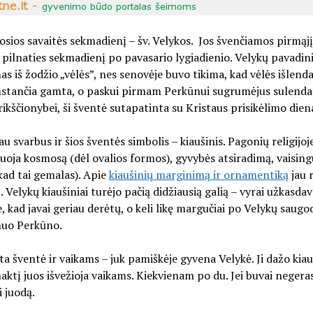
osios savaitės sekmadienį – šv. Velykos. Jos švenčiamos pirmąjį
pilnaties sekmadienį po pavasario lygiadienio. Velykų pavadi
as iš žodžio „vėlės”, nes senovėje buvo tikima, kad vėlės išlend
stančia gamta, o paskui pirmam Perkūnui sugrumėjus sulenda 
rikščionybei, ši šventė sutapatinta su Kristaus prisikėlimo dien
u svarbus ir šios šventės simbolis – kiaušinis. Pagonių religijoje
uoja kosmosą (dėl ovalios formos), gyvybės atsiradimą, vaisin
 kad tai gemalas). Apie
kiaušinių marginimą ir ornamentiką
jau 
. Velykų kiaušiniai turėjo pačią didžiausią galią – vyrai užkasdav
, kad javai geriau derėtų, o keli likę margučiai po Velykų saug
uo Perkūno.
ta šventė ir vaikams – juk pamiškėje gyvena Velykė. Ji dažo kiau
aktį juos išvežioja vaikams. Kiekvienam po du. Jei buvai negera
 juodą.