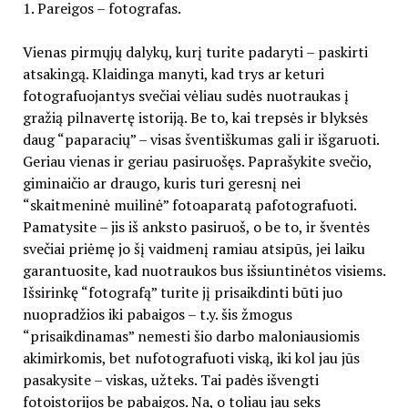
1. Pareigos – fotografas.
Vienas pirmųjų dalykų, kurį turite padaryti – paskirti
atsakingą. Klaidinga manyti, kad trys ar keturi
fotografuojantys svečiai vėliau sudės nuotraukas į
gražią pilnavertę istoriją. Be to, kai trepsės ir blyksės
daug “paparacių” – visas šventiškumas gali ir išgaruoti.
Geriau vienas ir geriau pasiruošęs. Paprašykite svečio,
giminaičio ar draugo, kuris turi geresnį nei
“skaitmeninė muilinė” fotoaparatą pafotografuoti.
Pamatysite – jis iš anksto pasiruoš, o be to, ir šventės
svečiai priėmę jo šį vaidmenį ramiau atsipūs, jei laiku
garantuosite, kad nuotraukos bus išsiuntinėtos visiems.
Išsirinkę “fotografą” turite jį prisaikdinti būti juo
nuopradžios iki pabaigos – t.y. šis žmogus
“prisaikdinamas” nemesti šio darbo maloniausiomis
akimirkomis, bet nufotografuoti viską, iki kol jau jūs
pasakysite – viskas, užteks. Tai padės išvengti
fotoistorijos be pabaigos. Na, o toliau jau seks