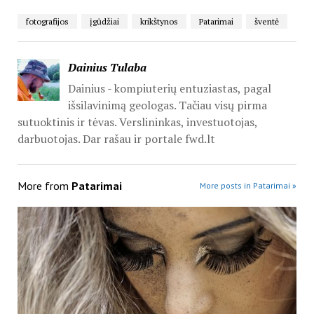
fotografijos
įgūdžiai
krikštynos
Patarimai
šventė
Dainius Tulaba
Dainius - kompiuterių entuziastas, pagal
išsilavinimą geologas. Tačiau visų pirma
sutuoktinis ir tėvas. Verslininkas, investuotojas,
darbuotojas. Dar rašau ir portale fwd.lt
More from
Patarimai
More posts in Patarimai »