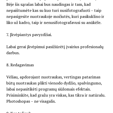
Bėje šis sąrašas labai bus naudingas ir tam, kad
nepaištumėte kas su kuo turi nusifotografuoti – taip
nepasigesite nuotraukoje močiutės, kuri pasikuklino ir
liko už kadro, taip ir nenusifotografavusi su anūkėle.
7. Įkvėpiantys pavyzdžiai.
Labai gerai įkvėpimui pasižiūrėtį įvairius profesionalų
darbus.
8. Redagavimas
Vėliau, apdorojant nuotraukas, vertingas patarimas
būtų nuotraukas plikti vienodo dydžio, spalvingumo,
labai nepasitikėti programų siūlomais efektais.
Prisiminkite, kad gražu yra viskas, kas tikra ir natūralu.
Photoshopas – ne visagalis.