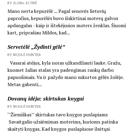
BY ILONA-EITNĖ
Mano nerta kepurėlė ... Pagal senovės lietuvių
papročius, kepurėlės buvo išskirtinai moterų galvos
apdangalas - kaip ir ištekėjusios moters ženklas. Šiuomi
kart, priprašiau Mildos, kad...
Servetėlė „Žydinti gėlė”
BY NIJOLĖ HUNTER
Vasarai atėjus, kyla noras užkandžiauti lauke. Gražu,
kuomet žalias stalas yra padengimas rankų darbo
papuošimais. Va ir pažydo mano sukurtos gėlės žolėje.
Metas gabenti...
Dovanų idėja: skirtukas knygai
BY NIJOLĖ HUNTER
‘’Žiemiškas’’ skirtukas tavo knygos puslapiams
Savaitgalio užsiėmimas moterims, kurioms patinka
skaityti knygas. Kad knygos puslapiuose ilsėtųsi