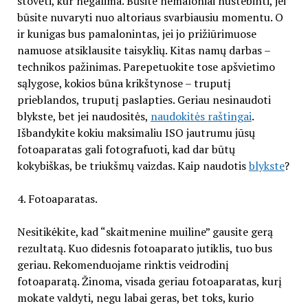
stovėti, kur negalima. Būsite nemaloniai nustebinti, jei
būsite nuvaryti nuo altoriaus svarbiausiu momentu. O
ir kunigas bus pamalonintas, jei jo prižiūrimuose
namuose atsiklausite taisyklių. Kitas namų darbas –
technikos pažinimas. Parepetuokite tose apšvietimo
sąlygose, kokios būna krikštynose – truputį
prieblandos, truputį paslapties. Geriau nesinaudoti
blykste, bet jei naudositės,
naudokitės raštingai
.
Išbandykite kokiu maksimaliu ISO jautrumu jūsų
fotoaparatas gali fotografuoti, kad dar būtų
kokybiškas, be triukšmų vaizdas. Kaip naudotis
blykste
?
4. Fotoaparatas.
Nesitikėkite, kad “skaitmenine muiline” gausite gerą
rezultatą. Kuo didesnis fotoaparato jutiklis, tuo bus
geriau. Rekomenduojame rinktis veidrodinį
fotoaparatą. Žinoma, visada geriau fotoaparatas, kurį
mokate valdyti, negu labai geras, bet toks, kurio