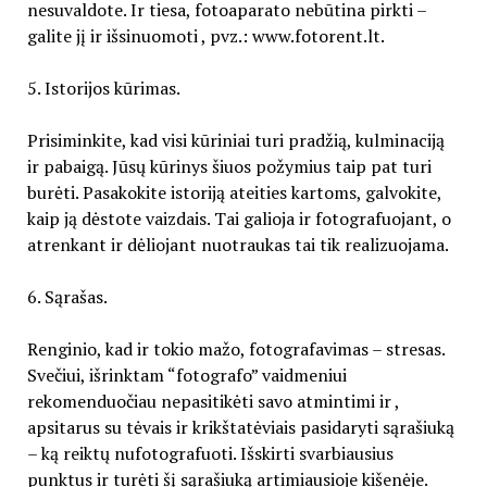
nesuvaldote. Ir tiesa, fotoaparato nebūtina pirkti –
galite jį ir išsinuomoti , pvz.: www.fotorent.lt.
5. Istorijos kūrimas.
Prisiminkite, kad visi kūriniai turi pradžią, kulminaciją
ir pabaigą. Jūsų kūrinys šiuos požymius taip pat turi
burėti. Pasakokite istoriją ateities kartoms, galvokite,
kaip ją dėstote vaizdais. Tai galioja ir fotografuojant, o
atrenkant ir dėliojant nuotraukas tai tik realizuojama.
6. Sąrašas.
Renginio, kad ir tokio mažo, fotografavimas – stresas.
Svečiui, išrinktam “fotografo” vaidmeniui
rekomenduočiau nepasitikėti savo atmintimi ir ,
apsitarus su tėvais ir krikštatėviais pasidaryti sąrašiuką
– ką reiktų nufotografuoti. Išskirti svarbiausius
punktus ir turėti šį sąrašiuką artimiausioje kišenėje.