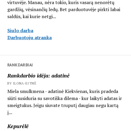
virtuvėje. Manau, nėra tokio, kuris vasarą nenorėtų
gardžių, vėsinančių ledų. Bet parduotuvėje pirkti labai
saldūs, kai kurie netgi...
Siulo darba
Darbuotoju atranka
RANKDARBIAI
Rankdarbio idėja: adatinė
BY ILONA-EITNĖ
Miela smulkmena - adatinė Kiekvienas, kuris pradeda
siūti susiduria su savotiška dilema - kur laikyti adatas ir
smeigtukus. Jeigu siuvate truputį daugiau negu kartą
į...
Kepurėlė