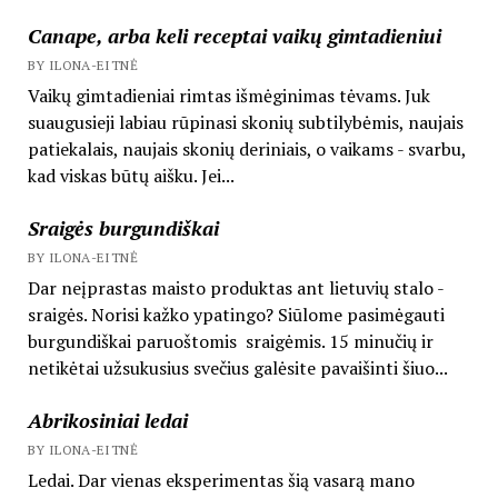
Canape, arba keli receptai vaikų gimtadieniui
BY ILONA-EITNĖ
Vaikų gimtadieniai rimtas išmėginimas tėvams. Juk
suaugusieji labiau rūpinasi skonių subtilybėmis, naujais
patiekalais, naujais skonių deriniais, o vaikams - svarbu,
kad viskas būtų aišku. Jei...
Sraigės burgundiškai
BY ILONA-EITNĖ
Dar neįprastas maisto produktas ant lietuvių stalo -
sraigės. Norisi kažko ypatingo? Siūlome pasimėgauti
burgundiškai paruoštomis sraigėmis. 15 minučių ir
netikėtai užsukusius svečius galėsite pavaišinti šiuo...
Abrikosiniai ledai
BY ILONA-EITNĖ
Ledai. Dar vienas eksperimentas šią vasarą mano