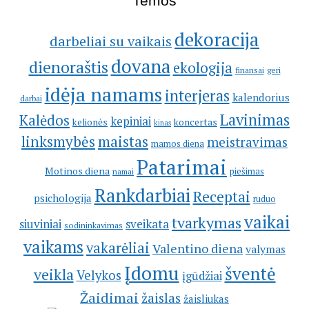
Temos
dekoracija
darbeliai su vaikais
dovana
dienoraštis
ekologija
geri
finansai
idėja namams
interjeras
kalendorius
darbai
Lavinimas
Kalėdos
kepiniai
kelionės
koncertas
kinas
linksmybės
maistas
meistravimas
mamos diena
Patarimai
Motinos diena
piešimas
namai
Rankdarbiai
Receptai
psichologija
ruduo
vaikai
tvarkymas
siuviniai
sveikata
sodininkavimas
vaikams
vakarėliai
Valentino diena
valymas
Įdomu
šventė
veikla
Velykos
įgūdžiai
Žaidimai
žaislas
žaisliukas