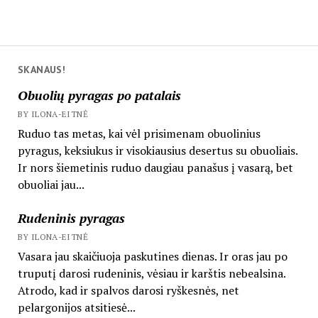
SKANAUS!
Obuolių pyragas po patalais
BY ILONA-EITNĖ
Ruduo tas metas, kai vėl prisimenam obuolinius
pyragus, keksiukus ir visokiausius desertus su obuoliais.
Ir nors šiemetinis ruduo daugiau panašus į vasarą, bet
obuoliai jau...
Rudeninis pyragas
BY ILONA-EITNĖ
Vasara jau skaičiuoja paskutines dienas. Ir oras jau po
truputį darosi rudeninis, vėsiau ir karštis nebealsina.
Atrodo, kad ir spalvos darosi ryškesnės, net
pelargonijos atsitiesė...