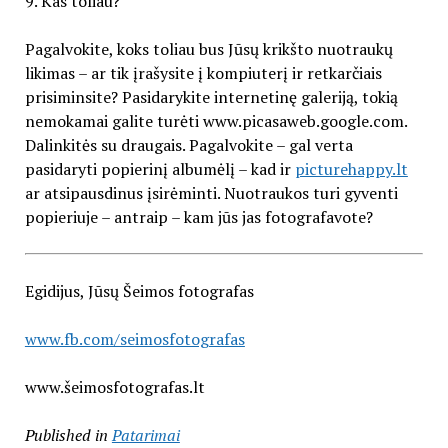
9. Kas toliau?
Pagalvokite, koks toliau bus Jūsų krikšto nuotraukų
likimas – ar tik įrašysite į kompiuterį ir retkarčiais
prisiminsite? Pasidarykite internetinę galeriją, tokią
nemokamai galite turėti www.picasaweb.google.com.
Dalinkitės su draugais. Pagalvokite – gal verta
pasidaryti popierinį albumėlį – kad ir
picturehappy.lt
ar atsipausdinus įsirėminti. Nuotraukos turi gyventi
popieriuje – antraip – kam jūs jas fotografavote?
Egidijus, Jūsų Šeimos fotografas
www.fb.com/seimosfotografas
www.šeimosfotografas.lt
Published in
Patarimai