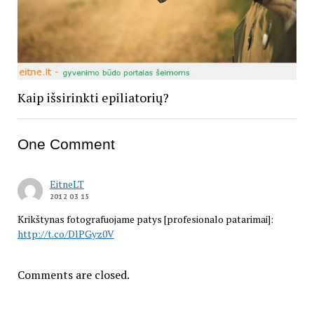
Kaip išsirinkti epiliatorių?
One Comment
EitneLT
2012 03 15
Krikštynas fotografuojame patys [profesionalo patarimai]:
http://t.co/DlPGyz0V
Comments are closed.