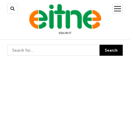
open
menu
2026 08 07