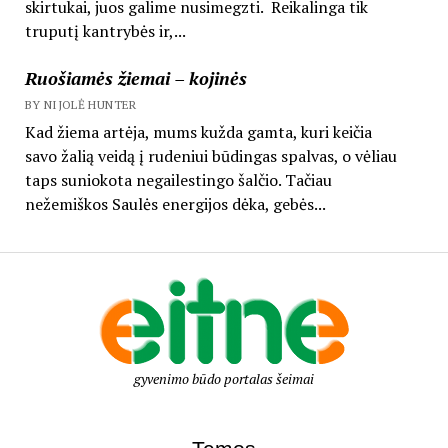
skirtukai, juos galime nusimegzti. Reikalinga tik
truputį kantrybės ir,...
Ruošiamės žiemai – kojinės
BY NIJOLĖ HUNTER
Kad žiema artėja, mums kužda gamta, kuri keičia
savo žalią veidą į rudeniui būdingas spalvas, o vėliau
taps suniokota negailestingo šalčio. Tačiau
nežemiškos Saulės energijos dėka, gebės...
gyvenimo būdo portalas šeimai