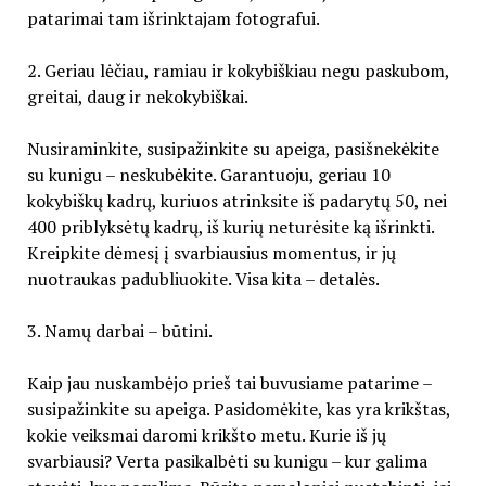
patarimai tam išrinktajam fotografui.
2. Geriau lėčiau, ramiau ir kokybiškiau negu paskubom,
greitai, daug ir nekokybiškai.
Nusiraminkite, susipažinkite su apeiga, pasišnekėkite
su kunigu – neskubėkite. Garantuoju, geriau 10
kokybiškų kadrų, kuriuos atrinksite iš padarytų 50, nei
400 priblyksėtų kadrų, iš kurių neturėsite ką išrinkti.
Kreipkite dėmesį į svarbiausius momentus, ir jų
nuotraukas padubliuokite. Visa kita – detalės.
3. Namų darbai – būtini.
Kaip jau nuskambėjo prieš tai buvusiame patarime –
susipažinkite su apeiga. Pasidomėkite, kas yra krikštas,
kokie veiksmai daromi krikšto metu. Kurie iš jų
svarbiausi? Verta pasikalbėti su kunigu – kur galima