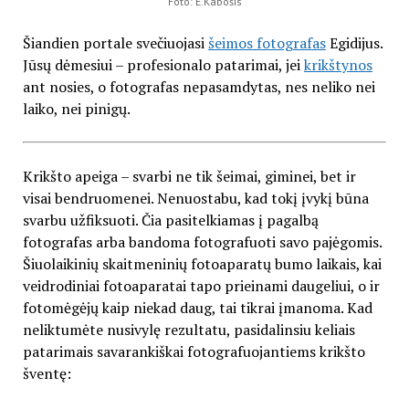
Foto: E.Kabošis
Šiandien portale svečiuojasi
šeimos fotografas
Egidijus.
Jūsų dėmesiui – profesionalo patarimai, jei
krikštynos
ant nosies, o fotografas nepasamdytas, nes neliko nei
laiko, nei pinigų.
Krikšto apeiga – svarbi ne tik šeimai, giminei, bet ir
visai bendruomenei. Nenuostabu, kad tokį įvykį būna
svarbu užfiksuoti. Čia pasitelkiamas į pagalbą
fotografas arba bandoma fotografuoti savo pajėgomis.
Šiuolaikinių skaitmeninių fotoaparatų bumo laikais, kai
veidrodiniai fotoaparatai tapo prieinami daugeliui, o ir
fotomėgėjų kaip niekad daug, tai tikrai įmanoma. Kad
neliktumėte nusivylę rezultatu, pasidalinsiu keliais
patarimais savarankiškai fotografuojantiems krikšto
šventę: