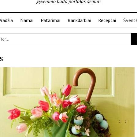
gyvenimo būdo portalas šeimai
Pradžia
Namai
Patarimai
Rankdarbiai
Receptai
Švent
s