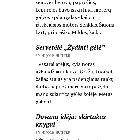
senovės lietuvių papročius,
kepurėlės buvo išskirtinai moterų
galvos apdangalas - kaip ir
ištekėjusios moters ženklas. Šiuomi
kart, priprašiau Mildos, kad...
Servetėlė „Žydinti gėlė”
BY NIJOLĖ HUNTER
Vasarai atėjus, kyla noras
užkandžiauti lauke. Gražu, kuomet
žalias stalas yra padengimas rankų
darbo papuošimais. Va ir pažydo
mano sukurtos gėlės žolėje. Metas
gabenti...
Dovanų idėja: skirtukas
knygai
BY NIJOLĖ HUNTER