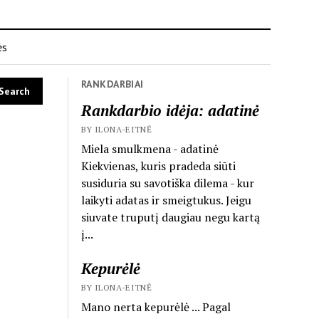
ės
RANKDARBIAI
Rankdarbio idėja: adatinė
BY ILONA-EITNĖ
Miela smulkmena - adatinė
Kiekvienas, kuris pradeda siūti
susiduria su savotiška dilema - kur
laikyti adatas ir smeigtukus. Jeigu
siuvate truputį daugiau negu kartą
į...
Kepurėlė
BY ILONA-EITNĖ
Mano nerta kepurėlė ... Pagal