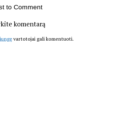
rst to Comment
ykite komentarą
ijungę
vartotojai gali komentuoti.