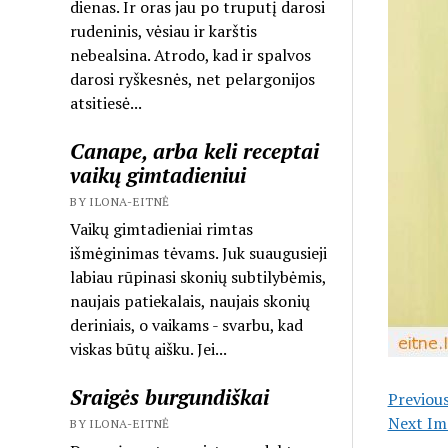
dienas. Ir oras jau po truputį darosi
rudeninis, vėsiau ir karštis
nebealsina. Atrodo, kad ir spalvos
darosi ryškesnės, net pelargonijos
atsitiesė...
Canape, arba keli receptai
vaikų gimtadieniui
BY ILONA-EITNĖ
Vaikų gimtadieniai rimtas
išmėginimas tėvams. Juk suaugusieji
labiau rūpinasi skonių subtilybėmis,
naujais patiekalais, naujais skonių
deriniais, o vaikams - svarbu, kad
viskas būtų aišku. Jei...
Sraigės burgundiškai
Previou
Next Im
BY ILONA-EITNĖ