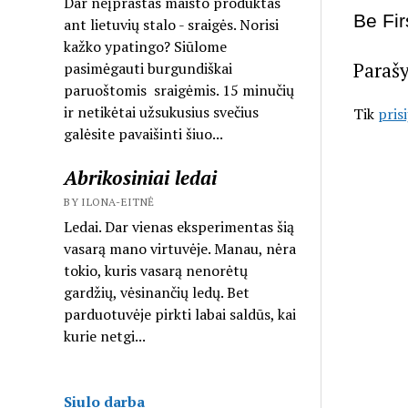
Dar neįprastas maisto produktas
Be Fi
ant lietuvių stalo - sraigės. Norisi
kažko ypatingo? Siūlome
Paraš
pasimėgauti burgundiškai
paruoštomis sraigėmis. 15 minučių
ir netikėtai užsukusius svečius
Tik
pris
galėsite pavaišinti šiuo...
Abrikosiniai ledai
BY ILONA-EITNĖ
Ledai. Dar vienas eksperimentas šią
vasarą mano virtuvėje. Manau, nėra
tokio, kuris vasarą nenorėtų
gardžių, vėsinančių ledų. Bet
parduotuvėje pirkti labai saldūs, kai
kurie netgi...
Siulo darba