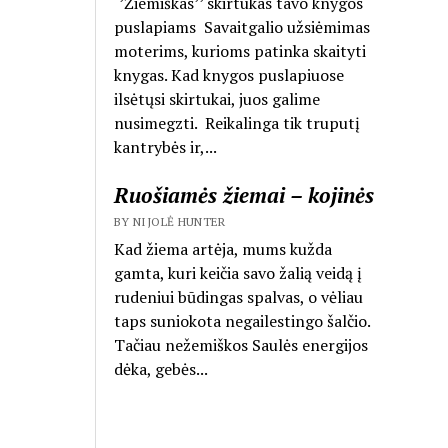
‘’Žiemiškas’’ skirtukas tavo knygos
puslapiams Savaitgalio užsiėmimas
moterims, kurioms patinka skaityti
knygas. Kad knygos puslapiuose
ilsėtųsi skirtukai, juos galime
nusimegzti. Reikalinga tik truputį
kantrybės ir,...
Ruošiamės žiemai – kojinės
BY NIJOLĖ HUNTER
Kad žiema artėja, mums kužda
gamta, kuri keičia savo žalią veidą į
rudeniui būdingas spalvas, o vėliau
taps suniokota negailestingo šalčio.
Tačiau nežemiškos Saulės energijos
dėka, gebės...