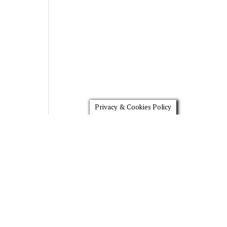
Privacy & Cookies Policy
Scroll
to
the
top