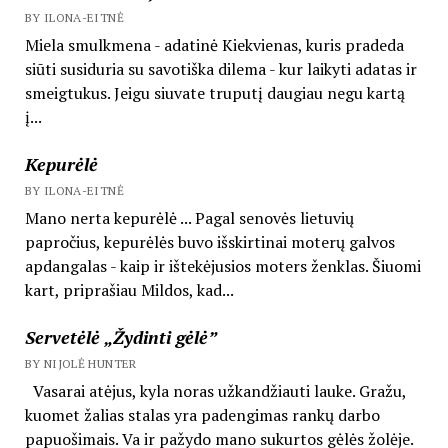
BY ILONA-EITNĖ
Miela smulkmena - adatinė Kiekvienas, kuris pradeda
siūti susiduria su savotiška dilema - kur laikyti adatas ir
smeigtukus. Jeigu siuvate truputį daugiau negu kartą
į...
Kepurėlė
BY ILONA-EITNĖ
Mano nerta kepurėlė ... Pagal senovės lietuvių
papročius, kepurėlės buvo išskirtinai moterų galvos
apdangalas - kaip ir ištekėjusios moters ženklas. Šiuomi
kart, priprašiau Mildos, kad...
Servetėlė „Žydinti gėlė”
BY NIJOLĖ HUNTER
Vasarai atėjus, kyla noras užkandžiauti lauke. Gražu,
kuomet žalias stalas yra padengimas rankų darbo
papuošimais. Va ir pažydo mano sukurtos gėlės žolėje.