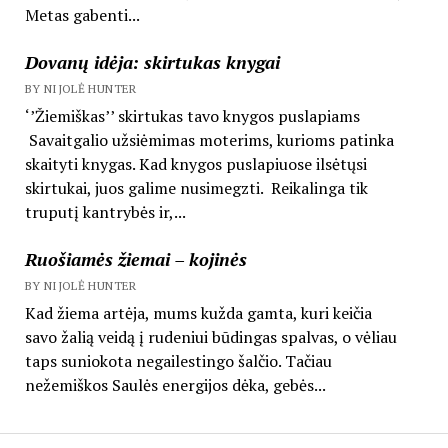
Metas gabenti...
Dovanų idėja: skirtukas knygai
BY NIJOLĖ HUNTER
‘’Žiemiškas’’ skirtukas tavo knygos puslapiams
Savaitgalio užsiėmimas moterims, kurioms patinka
skaityti knygas. Kad knygos puslapiuose ilsėtųsi
skirtukai, juos galime nusimegzti. Reikalinga tik
truputį kantrybės ir,...
Ruošiamės žiemai – kojinės
BY NIJOLĖ HUNTER
Kad žiema artėja, mums kužda gamta, kuri keičia
savo žalią veidą į rudeniui būdingas spalvas, o vėliau
taps suniokota negailestingo šalčio. Tačiau
nežemiškos Saulės energijos dėka, gebės...