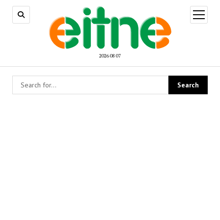
open
menu
2026 08 07