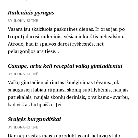
Rudeninis pyragas
BY ILONA-EITNĖ
Vasara jau skaičiuoja paskutines dienas. Ir oras jau po
truputį darosi rudeninis, vėsiau ir karštis nebealsina.
Atrodo, kad ir spalvos darosi ryškesnės, net
pelargonijos atsitiesė...
Canape, arba keli receptai vaikų gimtadieniui
BY ILONA-EITNĖ
Vaikų gimtadieniai rimtas išmėginimas tėvams. Juk
suaugusieji labiau rūpinasi skonių subtilybėmis, naujais
patiekalais, naujais skonių deriniais, o vaikams - svarbu,
kad viskas būtų aišku. Jei...
Sraigės burgundiškai
BY ILONA-EITNĖ
Dar neįprastas maisto produktas ant lietuvių stalo -