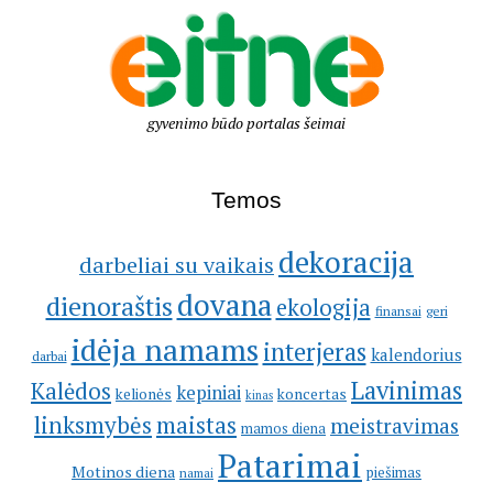
gyvenimo būdo portalas šeimai
Temos
dekoracija
darbeliai su vaikais
dovana
dienoraštis
ekologija
geri
finansai
idėja namams
interjeras
kalendorius
darbai
Lavinimas
Kalėdos
kepiniai
kelionės
koncertas
kinas
linksmybės
maistas
meistravimas
mamos diena
Patarimai
Motinos diena
piešimas
namai