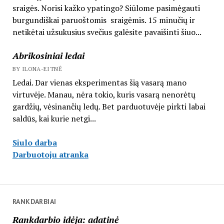
sraigės. Norisi kažko ypatingo? Siūlome pasimėgauti
burgundiškai paruoštomis sraigėmis. 15 minučių ir
netikėtai užsukusius svečius galėsite pavaišinti šiuo...
Abrikosiniai ledai
BY ILONA-EITNĖ
Ledai. Dar vienas eksperimentas šią vasarą mano
virtuvėje. Manau, nėra tokio, kuris vasarą nenorėtų
gardžių, vėsinančių ledų. Bet parduotuvėje pirkti labai
saldūs, kai kurie netgi...
Siulo darba
Darbuotoju atranka
RANKDARBIAI
Rankdarbio idėja: adatinė