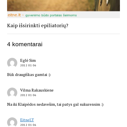
Kaip išsirinkti epiliatorių?
4 komentarai
Eglė Sim
2012 01 06
Būk draugiškas gamtai :)
Vilma Rakauskiene
2012 01 06
Na iki Klaipėdos nedavešim, tai patys gal sukurensim :)
EitneLT
2012 01 06