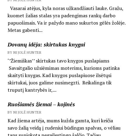
Vasarai atėjus, kyla noras užkandžiauti lauke. Gražu,
kuomet žalias stalas yra padengimas rankų darbo
papuošimais. Va ir pažydo mano sukurtos gėlės žolėje.
Metas gabenti...
Dovanų idėja: skirtukas knygai
BY NIJOLĖ HUNTER
‘’Žiemiškas’’ skirtukas tavo knygos puslapiams
Savaitgalio užsiėmimas moterims, kurioms patinka
skaityti knygas. Kad knygos puslapiuose ilsėtųsi
skirtukai, juos galime nusimegzti. Reikalinga tik
truputį kantrybės ir,...
Ruošiamės žiemai – kojinės
BY NIJOLĖ HUNTER
Kad žiema artėja, mums kužda gamta, kuri keičia
savo žalią veidą į rudeniui būdingas spalvas, o vėliau
taps suniokota negailestingo šalčio. Tačiau