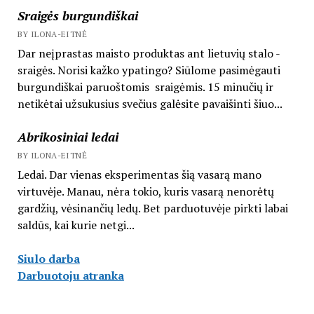
Sraigės burgundiškai
BY ILONA-EITNĖ
Dar neįprastas maisto produktas ant lietuvių stalo -
sraigės. Norisi kažko ypatingo? Siūlome pasimėgauti
burgundiškai paruoštomis sraigėmis. 15 minučių ir
netikėtai užsukusius svečius galėsite pavaišinti šiuo...
Abrikosiniai ledai
BY ILONA-EITNĖ
Ledai. Dar vienas eksperimentas šią vasarą mano
virtuvėje. Manau, nėra tokio, kuris vasarą nenorėtų
gardžių, vėsinančių ledų. Bet parduotuvėje pirkti labai
saldūs, kai kurie netgi...
Siulo darba
Darbuotoju atranka