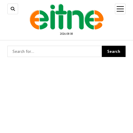
open
menu
2026 08 08