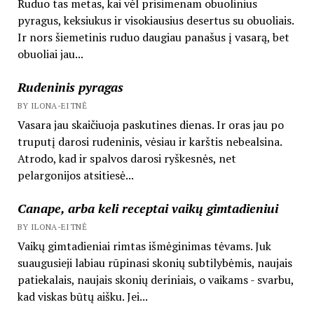
Ruduo tas metas, kai vėl prisimenam obuolinius
pyragus, keksiukus ir visokiausius desertus su obuoliais.
Ir nors šiemetinis ruduo daugiau panašus į vasarą, bet
obuoliai jau...
Rudeninis pyragas
BY ILONA-EITNĖ
Vasara jau skaičiuoja paskutines dienas. Ir oras jau po
truputį darosi rudeninis, vėsiau ir karštis nebealsina.
Atrodo, kad ir spalvos darosi ryškesnės, net
pelargonijos atsitiesė...
Canape, arba keli receptai vaikų gimtadieniui
BY ILONA-EITNĖ
Vaikų gimtadieniai rimtas išmėginimas tėvams. Juk
suaugusieji labiau rūpinasi skonių subtilybėmis, naujais
patiekalais, naujais skonių deriniais, o vaikams - svarbu,
kad viskas būtų aišku. Jei...