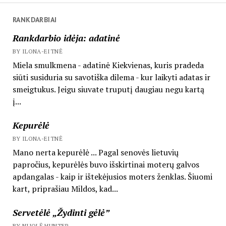
RANKDARBIAI
Rankdarbio idėja: adatinė
BY ILONA-EITNĖ
Miela smulkmena - adatinė Kiekvienas, kuris pradeda
siūti susiduria su savotiška dilema - kur laikyti adatas ir
smeigtukus. Jeigu siuvate truputį daugiau negu kartą
į...
Kepurėlė
BY ILONA-EITNĖ
Mano nerta kepurėlė ... Pagal senovės lietuvių
papročius, kepurėlės buvo išskirtinai moterų galvos
apdangalas - kaip ir ištekėjusios moters ženklas. Šiuomi
kart, priprašiau Mildos, kad...
Servetėlė „Žydinti gėlė”
BY NIJOLĖ HUNTER