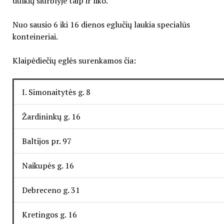
dulkių siurblyje taip ir liko.
Nuo sausio 6 iki 16 dienos eglučių laukia specialūs
konteineriai.
Klaipėdiečių eglės surenkamos čia:
I. Simonaitytės g. 8
Žardininkų g. 16
Baltijos pr. 97
Naikupės g. 16
Debreceno g. 31
Kretingos g. 16