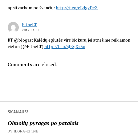
apsitvarkom po švenčių:
http://t.co/cLdgyDeZ
EitneLT
2012 01 08
RT @blogas: Kalėdų eglutės virs biokuru, jei atnešime reikiamon
vieton (@EitneLT)
http://t.co/3JEgXk5o
Comments are closed.
SKANAUS!
Obuolių pyragas po patalais
BY ILONA-EITNĖ