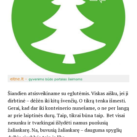
Šiandien atsisveikiname su eglutėmis. Viskas aišku, jei ji
dirbtinė – dėžėn iki kitų švenčių. O tikrą tenka išmesti.
Gerai, kad dar iki konteinerio nunešame, o ne per langą
ar prie laiptinės durų. Taip, tikrai būna taip. Bet visai
nesunku ir tvarkingai išlydėti namus puošusią
žaliaskarę. Na, buvusią žaliaskarę – dauguma spyglių