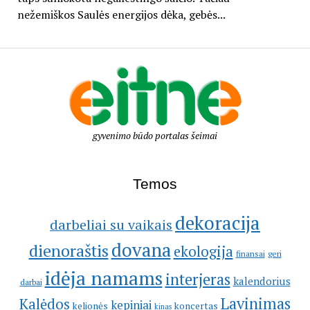
nežemiškos Saulės energijos dėka, gebės...
gyvenimo būdo portalas šeimai
Temos
dekoracija
darbeliai su vaikais
dovana
dienoraštis
ekologija
geri
finansai
idėja namams
interjeras
kalendorius
darbai
Lavinimas
Kalėdos
kepiniai
kelionės
koncertas
kinas