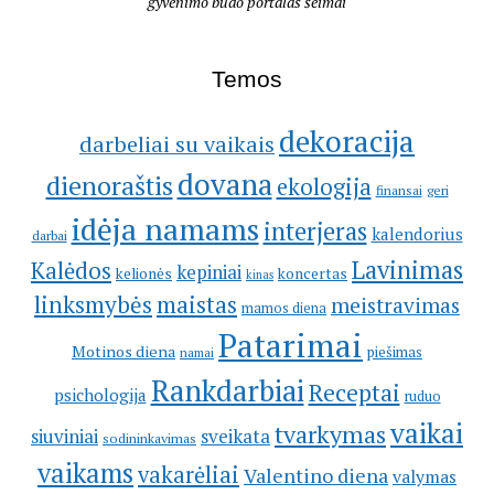
gyvenimo būdo portalas šeimai
Temos
dekoracija
darbeliai su vaikais
dovana
dienoraštis
ekologija
geri
finansai
idėja namams
interjeras
kalendorius
darbai
Lavinimas
Kalėdos
kepiniai
kelionės
koncertas
kinas
linksmybės
maistas
meistravimas
mamos diena
Patarimai
Motinos diena
piešimas
namai
Rankdarbiai
Receptai
psichologija
ruduo
vaikai
tvarkymas
siuviniai
sveikata
sodininkavimas
vaikams
vakarėliai
Valentino diena
valymas