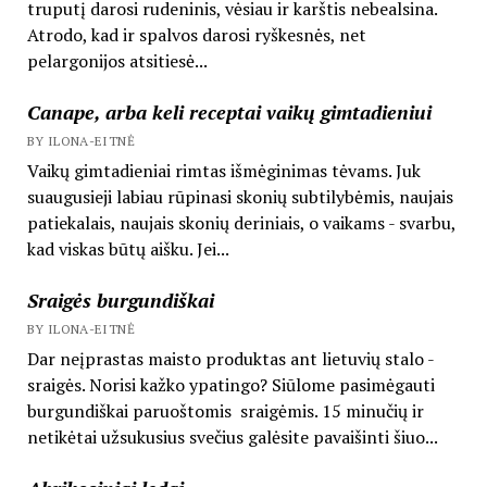
truputį darosi rudeninis, vėsiau ir karštis nebealsina.
Atrodo, kad ir spalvos darosi ryškesnės, net
pelargonijos atsitiesė...
Canape, arba keli receptai vaikų gimtadieniui
BY ILONA-EITNĖ
Vaikų gimtadieniai rimtas išmėginimas tėvams. Juk
suaugusieji labiau rūpinasi skonių subtilybėmis, naujais
patiekalais, naujais skonių deriniais, o vaikams - svarbu,
kad viskas būtų aišku. Jei...
Sraigės burgundiškai
BY ILONA-EITNĖ
Dar neįprastas maisto produktas ant lietuvių stalo -
sraigės. Norisi kažko ypatingo? Siūlome pasimėgauti
burgundiškai paruoštomis sraigėmis. 15 minučių ir
netikėtai užsukusius svečius galėsite pavaišinti šiuo...