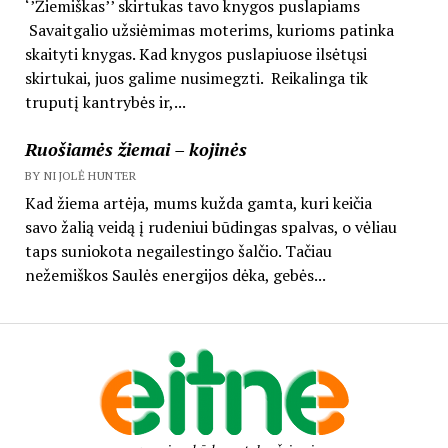
‘’Žiemiškas’’ skirtukas tavo knygos puslapiams
Savaitgalio užsiėmimas moterims, kurioms patinka
skaityti knygas. Kad knygos puslapiuose ilsėtųsi
skirtukai, juos galime nusimegzti. Reikalinga tik
truputį kantrybės ir,...
Ruošiamės žiemai – kojinės
BY NIJOLĖ HUNTER
Kad žiema artėja, mums kužda gamta, kuri keičia
savo žalią veidą į rudeniui būdingas spalvas, o vėliau
taps suniokota negailestingo šalčio. Tačiau
nežemiškos Saulės energijos dėka, gebės...