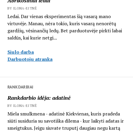
Abrikosiniai ledai
BY ILONA-EITNĖ
Ledai. Dar vienas eksperimentas šią vasarą mano
virtuvėje. Manau, nėra tokio, kuris vasarą nenorėtų
gardžių, vėsinančių ledų. Bet parduotuvėje pirkti labai
saldūs, kai kurie netgi...
Siulo darba
Darbuotoju atranka
RANKDARBIAI
Rankdarbio idėja: adatinė
BY ILONA-EITNĖ
Miela smulkmena - adatinė Kiekvienas, kuris pradeda
siūti susiduria su savotiška dilema - kur laikyti adatas ir
smeigtukus. Jeigu siuvate truputį daugiau negu kartą