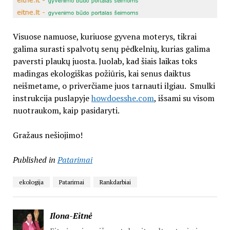
Visuose namuose, kuriuose gyvena moterys, tikrai
galima surasti spalvotų senų pėdkelnių, kurias galima
paversti plaukų juosta. Juolab, kad šiais laikas toks
madingas ekologiškas požiūris, kai senus daiktus
neišmetame, o priverčiame juos tarnauti ilgiau. Smulki
instrukcija puslapyje
howdoesshe.com
, išsami su visom
nuotraukom, kaip pasidaryti.
Gražaus nešiojimo!
Published in
Patarimai
ekologija
Patarimai
Rankdarbiai
Ilona-Eitnė