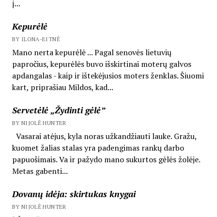
į...
Kepurėlė
BY ILONA-EITNĖ
Mano nerta kepurėlė ... Pagal senovės lietuvių
papročius, kepurėlės buvo išskirtinai moterų galvos
apdangalas - kaip ir ištekėjusios moters ženklas. Šiuomi
kart, priprašiau Mildos, kad...
Servetėlė „Žydinti gėlė”
BY NIJOLĖ HUNTER
Vasarai atėjus, kyla noras užkandžiauti lauke. Gražu,
kuomet žalias stalas yra padengimas rankų darbo
papuošimais. Va ir pažydo mano sukurtos gėlės žolėje.
Metas gabenti...
Dovanų idėja: skirtukas knygai
BY NIJOLĖ HUNTER