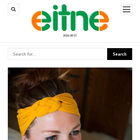
open
menu
2026 08 07