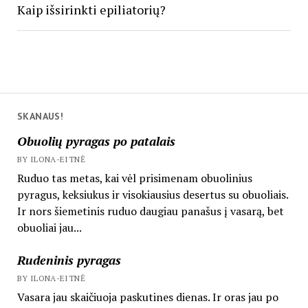
Kaip išsirinkti epiliatorių?
SKANAUS!
Obuolių pyragas po patalais
BY ILONA-EITNĖ
Ruduo tas metas, kai vėl prisimenam obuolinius
pyragus, keksiukus ir visokiausius desertus su obuoliais.
Ir nors šiemetinis ruduo daugiau panašus į vasarą, bet
obuoliai jau...
Rudeninis pyragas
BY ILONA-EITNĖ
Vasara jau skaičiuoja paskutines dienas. Ir oras jau po