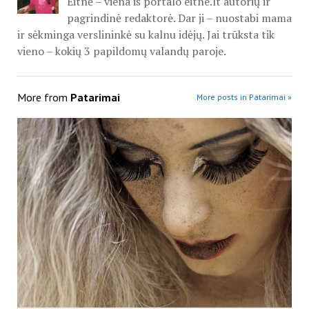
Eitnė – viena iš portalo eitne.lt autorių ir
pagrindinė redaktorė. Dar ji – nuostabi mama
ir sėkminga verslininkė su kalnu idėjų. Jai trūksta tik
vieno – kokių 3 papildomų valandų paroje.
More from
Patarimai
More posts in Patarimai »