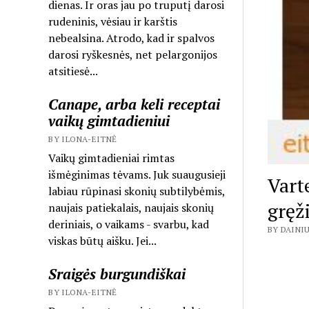
dienas. Ir oras jau po truputį darosi
rudeninis, vėsiau ir karštis
nebealsina. Atrodo, kad ir spalvos
darosi ryškesnės, net pelargonijos
atsitiesė...
Canape, arba keli receptai
vaikų gimtadieniui
BY ILONA-EITNĖ
Vaikų gimtadieniai rimtas
išmėginimas tėvams. Juk suaugusieji
Vart
labiau rūpinasi skonių subtilybėmis,
gręž
naujais patiekalais, naujais skonių
deriniais, o vaikams - svarbu, kad
BY DAINIU
viskas būtų aišku. Jei...
Sraigės burgundiškai
BY ILONA-EITNĖ