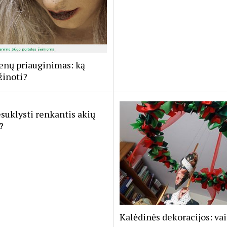
enų priauginimas: ką
žinoti?
suklysti renkantis akių
?
Kalėdinės dekoracijos: va