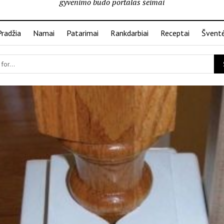
gyvenimo būdo portalas šeimai
Pradžia
Namai
Patarimai
Rankdarbiai
Receptai
Švent