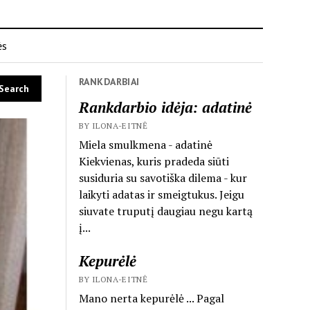
ės
RANKDARBIAI
Rankdarbio idėja: adatinė
BY ILONA-EITNĖ
Miela smulkmena - adatinė
Kiekvienas, kuris pradeda siūti
susiduria su savotiška dilema - kur
laikyti adatas ir smeigtukus. Jeigu
siuvate truputį daugiau negu kartą
į...
Kepurėlė
BY ILONA-EITNĖ
Mano nerta kepurėlė ... Pagal