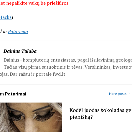
t nepalikite vaikų be priežiūros.
Hacks
)
d in
Patarimai
Dainius Tulaba
Dainius - kompiuterių entuziastas, pagal išsilavinimą geologa
Tačiau visų pirma sutuoktinis ir tėvas. Verslininkas, investuo
jas. Dar rašau ir portale fwd.lt
om
Patarimai
More posts in 
Kodėl juodas šokoladas ge
pienišką?