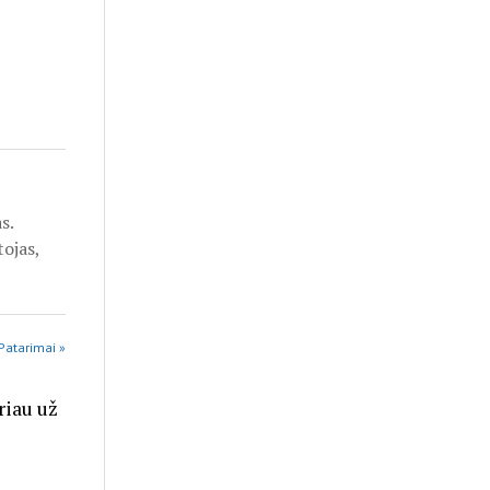
s.
tojas,
Patarimai »
riau už