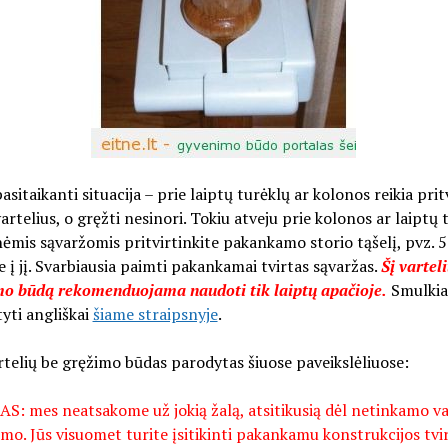
asitaikanti situacija – prie laiptų turėklų ar kolonos reikia prit
artelius, o gręžti nesinori. Tokiu atveju prie kolonos ar laiptų 
nėmis sąvaržomis pritvirtinkite pakankamo storio tąšelį, pvz. 
 į jį. Svarbiausia paimti pakankamai tvirtas sąvaržas.
Šį vartel
imo būdą rekomenduojama naudoti tik laiptų apačioje.
Smulkiau
tyti angliškai
šiame straipsnyje
.
rtelių be gręžimo būdas parodytas šiuose paveikslėliuose:
S: mes neatsakome už jokią žalą, atsitikusią dėl netinkamo va
o. Jūs visuomet turite įsitikinti pakankamu konstrukcijos tvi