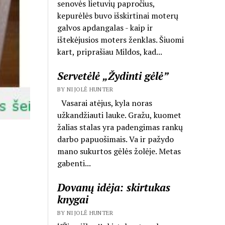
senovės lietuvių papročius,
kepurėlės buvo išskirtinai moterų
galvos apdangalas - kaip ir
ištekėjusios moters ženklas. Šiuomi
kart, priprašiau Mildos, kad...
Servetėlė „Žydinti gėlė”
BY NIJOLĖ HUNTER
Vasarai atėjus, kyla noras
užkandžiauti lauke. Gražu, kuomet
žalias stalas yra padengimas rankų
darbo papuošimais. Va ir pažydo
mano sukurtos gėlės žolėje. Metas
gabenti...
Dovanų idėja: skirtukas
knygai
BY NIJOLĖ HUNTER