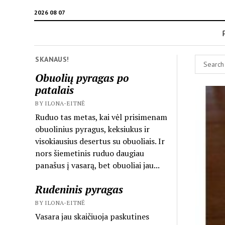
2026 08 07
SKANAUS!
Obuolių pyragas po
patalais
BY ILONA-EITNĖ
Ruduo tas metas, kai vėl prisimenam
obuolinius pyragus, keksiukus ir
visokiausius desertus su obuoliais. Ir
nors šiemetinis ruduo daugiau
panašus į vasarą, bet obuoliai jau...
Rudeninis pyragas
BY ILONA-EITNĖ
Vasara jau skaičiuoja paskutines