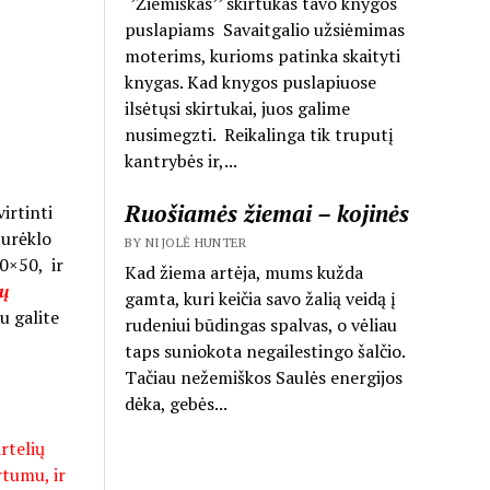
‘’Žiemiškas’’ skirtukas tavo knygos
puslapiams Savaitgalio užsiėmimas
moterims, kurioms patinka skaityti
knygas. Kad knygos puslapiuose
ilsėtųsi skirtukai, juos galime
nusimegzti. Reikalinga tik truputį
kantrybės ir,...
Ruošiamės žiemai – kojinės
virtinti
turėklo
BY NIJOLĖ HUNTER
50×50, ir
Kad žiema artėja, mums kužda
ių
gamta, kuri keičia savo žalią veidą į
 galite
rudeniui būdingas spalvas, o vėliau
taps suniokota negailestingo šalčio.
Tačiau nežemiškos Saulės energijos
dėka, gebės...
rtelių
rtumu, ir