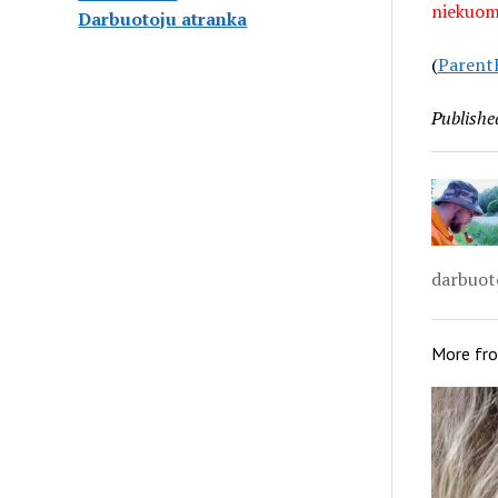
niekuome
Darbuotoju atranka
(
Parent
Publishe
darbuoto
More fr