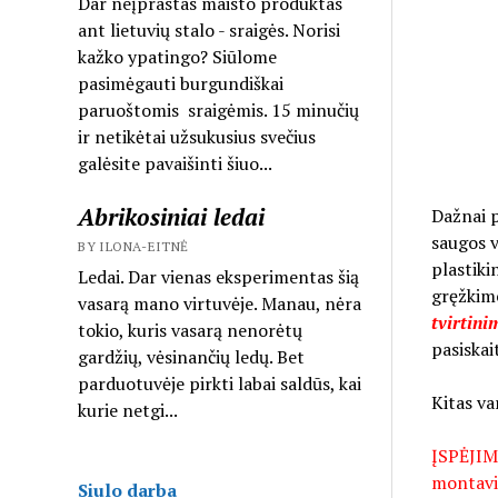
Dar neįprastas maisto produktas
ant lietuvių stalo - sraigės. Norisi
kažko ypatingo? Siūlome
pasimėgauti burgundiškai
paruoštomis sraigėmis. 15 minučių
ir netikėtai užsukusius svečius
galėsite pavaišinti šiuo...
Abrikosiniai ledai
Dažnai p
saugos v
BY ILONA-EITNĖ
plastiki
Ledai. Dar vienas eksperimentas šią
gręžkime
vasarą mano virtuvėje. Manau, nėra
tvirtin
tokio, kuris vasarą nenorėtų
pasiskai
gardžių, vėsinančių ledų. Bet
parduotuvėje pirkti labai saldūs, kai
Kitas va
kurie netgi...
ĮSPĖJIMA
montavim
Siulo darba