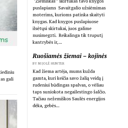
‘’Žiemiškas’’ skirtukas tavo knygos
puslapiams Savaitgalio užsiėmimas
moterims, kurioms patinka skaityti
knygas. Kad knygos puslapiuose
ilsėtųsi skirtukai, juos galime
nusimegzti. Reikalinga tik truputį
kantrybės ir,...
Ruošiamės žiemai – kojinės
BY NIJOLĖ HUNTER
Kad žiema artėja, mums kužda
iediniu
gamta, kuri keičia savo žalią veidą į
as gali
rudeniui būdingas spalvas, o vėliau
taps suniokota negailestingo šalčio.
Tačiau nežemiškos Saulės energijos
dėka, gebės...