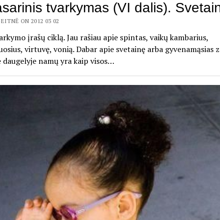
sarinis tvarkymas (VI dalis). Svetai
EITNĖ ON 2012 03 02
arkymo įrašų ciklą. Jau rašiau apie spintas, vaikų kambarius,
sius, virtuvę, vonią. Dabar apie svetainę arba gyvenamąsias z
 daugelyje namų yra kaip visos…