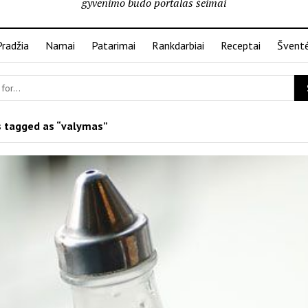
gyvenimo būdo portalas šeimai
Pradžia
Namai
Patarimai
Rankdarbiai
Receptai
Švent
 tagged as “valymas”