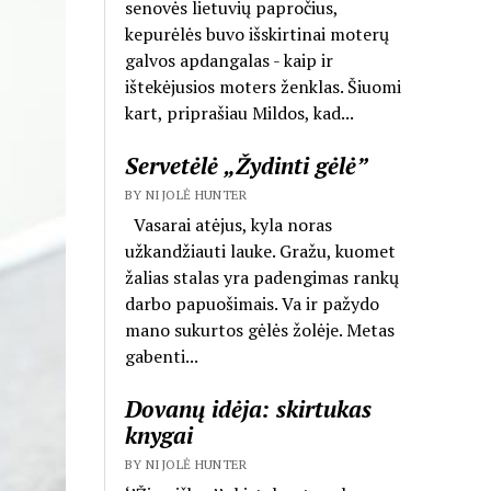
senovės lietuvių papročius,
kepurėlės buvo išskirtinai moterų
galvos apdangalas - kaip ir
ištekėjusios moters ženklas. Šiuomi
kart, priprašiau Mildos, kad...
Servetėlė „Žydinti gėlė”
BY NIJOLĖ HUNTER
Vasarai atėjus, kyla noras
užkandžiauti lauke. Gražu, kuomet
žalias stalas yra padengimas rankų
darbo papuošimais. Va ir pažydo
mano sukurtos gėlės žolėje. Metas
gabenti...
Dovanų idėja: skirtukas
knygai
BY NIJOLĖ HUNTER