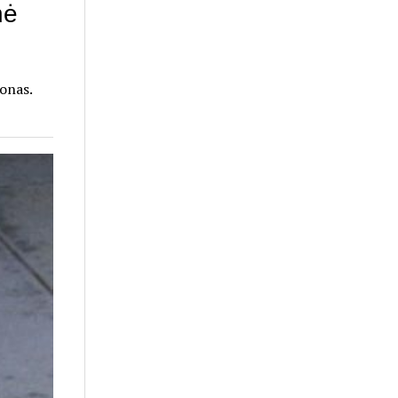
nė
onas.