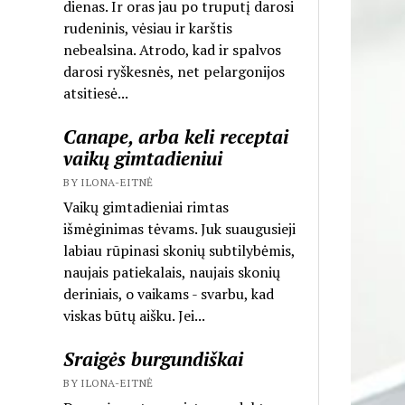
dienas. Ir oras jau po truputį darosi
rudeninis, vėsiau ir karštis
nebealsina. Atrodo, kad ir spalvos
darosi ryškesnės, net pelargonijos
atsitiesė...
Canape, arba keli receptai
vaikų gimtadieniui
BY ILONA-EITNĖ
Vaikų gimtadieniai rimtas
išmėginimas tėvams. Juk suaugusieji
labiau rūpinasi skonių subtilybėmis,
naujais patiekalais, naujais skonių
deriniais, o vaikams - svarbu, kad
viskas būtų aišku. Jei...
Sraigės burgundiškai
BY ILONA-EITNĖ