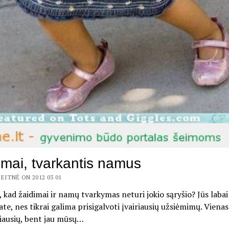
imai, tvarkantis namus
EITNĖ ON 2012 03 01
, kad žaidimai ir namų tvarkymas neturi jokio sąryšio? Jūs labai
ate, nes tikrai galima prisigalvoti įvairiausių užsiėmimų. Vienas
ausių, bent jau mūsų…