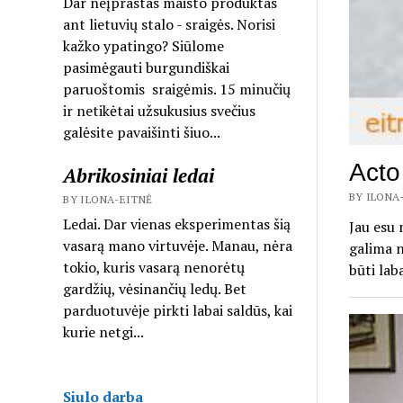
Dar neįprastas maisto produktas
ant lietuvių stalo - sraigės. Norisi
kažko ypatingo? Siūlome
pasimėgauti burgundiškai
paruoštomis sraigėmis. 15 minučių
ir netikėtai užsukusius svečius
galėsite pavaišinti šiuo...
Acto
Abrikosiniai ledai
BY ILONA-
BY ILONA-EITNĖ
Ledai. Dar vienas eksperimentas šią
Jau esu 
vasarą mano virtuvėje. Manau, nėra
galima n
tokio, kuris vasarą nenorėtų
būti lab
gardžių, vėsinančių ledų. Bet
parduotuvėje pirkti labai saldūs, kai
kurie netgi...
Siulo darba