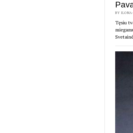
Pava
BY ILONA-
Tęsiu tv
miegamuo
Svetainė