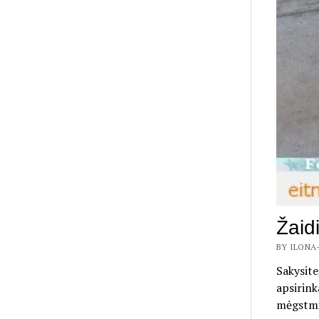
Žaid
BY ILONA-
Sakysite
apsirink
mėgstmi