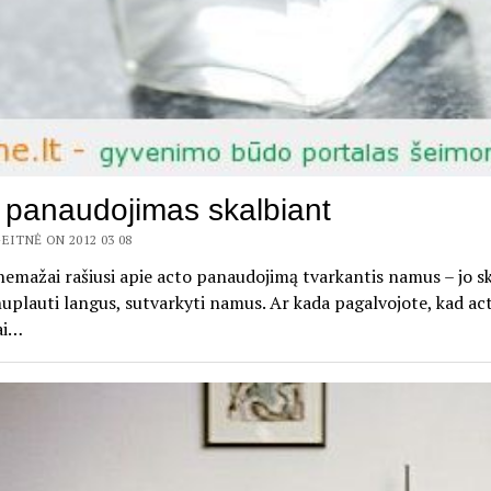
 panaudojimas skalbiant
EITNĖ ON 2012 03 08
nemažai rašiusi apie acto panaudojimą tvarkantis namus – jo sk
uplauti langus, sutvarkyti namus. Ar kada pagalvojote, kad act
ai…