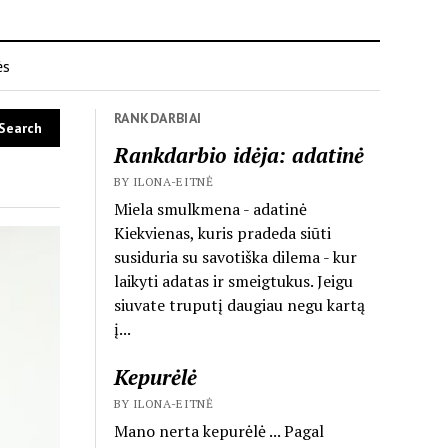
ės
RANKDARBIAI
Rankdarbio idėja: adatinė
BY ILONA-EITNĖ
Miela smulkmena - adatinė
Kiekvienas, kuris pradeda siūti
susiduria su savotiška dilema - kur
laikyti adatas ir smeigtukus. Jeigu
siuvate truputį daugiau negu kartą
į...
Kepurėlė
BY ILONA-EITNĖ
Mano nerta kepurėlė ... Pagal