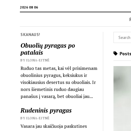
2026 08 06
SKANAUS!
Obuolių pyragas po
patalais
Posts
BY ILONA-EITNĖ
Ruduo tas metas, kai vėl prisimenam
obuolinius pyragus, keksiukus ir
visokiausius desertus su obuoliais. Ir
nors šiemetinis ruduo daugiau
panašus į vasarą, bet obuoliai jau...
Rudeninis pyragas
BY ILONA-EITNĖ
Vasara jau skaičiuoja paskutines