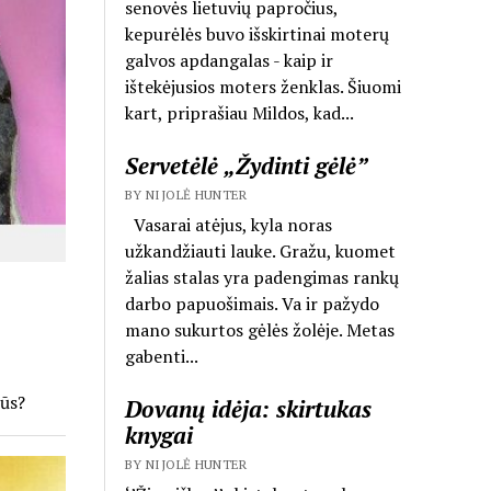
senovės lietuvių papročius,
kepurėlės buvo išskirtinai moterų
galvos apdangalas - kaip ir
ištekėjusios moters ženklas. Šiuomi
kart, priprašiau Mildos, kad...
Servetėlė „Žydinti gėlė”
BY NIJOLĖ HUNTER
Vasarai atėjus, kyla noras
užkandžiauti lauke. Gražu, kuomet
žalias stalas yra padengimas rankų
darbo papuošimais. Va ir pažydo
mano sukurtos gėlės žolėje. Metas
gabenti...
Jūs?
Dovanų idėja: skirtukas
knygai
BY NIJOLĖ HUNTER