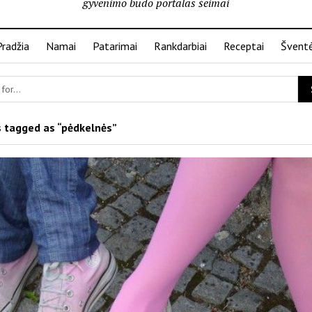
gyvenimo būdo portalas šeimai
Pradžia
Namai
Patarimai
Rankdarbiai
Receptai
Švent
 tagged as “pėdkelnės”