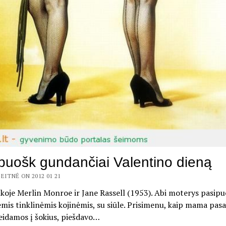
puošk gundančiai Valentino dieną
EITNĖ ON 2012 01 21
oje Merlin Monroe ir Jane Rassell (1953). Abi moterys pasipu
ėmis tinklinėmis kojinėmis, su siūle. Prisimenu, kaip mama pasa
 eidamos į šokius, piešdavo…