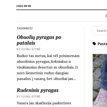
2026 08 06
SKANAUS!
Obuolių pyragas po
patalais
Posts
BY ILONA-EITNĖ
Ruduo tas metas, kai vėl prisimenam
obuolinius pyragus, keksiukus ir
visokiausius desertus su obuoliais. Ir
nors šiemetinis ruduo daugiau
panašus į vasarą, bet obuoliai jau...
Rudeninis pyragas
BY ILONA-EITNĖ
Vasara jau skaičiuoja paskutines