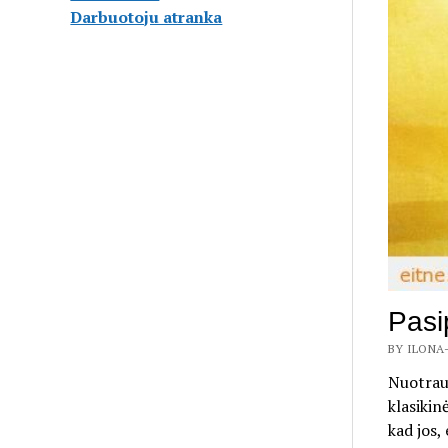
Darbuotoju atranka
Pasi
BY ILONA-
Nuotrauk
klasikin
kad jos,