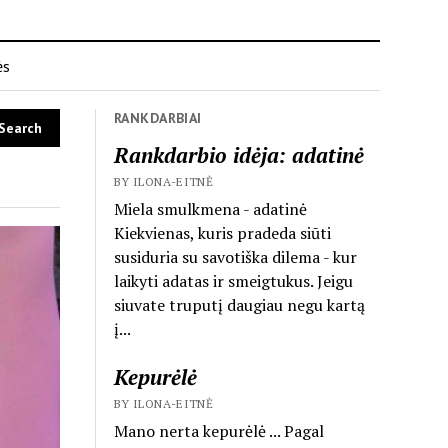
ės
RANKDARBIAI
Rankdarbio idėja: adatinė
BY ILONA-EITNĖ
Miela smulkmena - adatinė
Kiekvienas, kuris pradeda siūti
susiduria su savotiška dilema - kur
laikyti adatas ir smeigtukus. Jeigu
siuvate truputį daugiau negu kartą
į...
Kepurėlė
BY ILONA-EITNĖ
Mano nerta kepurėlė ... Pagal