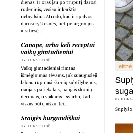
dienas. Ir oras jau po truputį darosi
rudeninis, vėsiau ir karštis
nebealsina. Atrodo, kad ir spalvos
darosi ryškesnės, net pelargonijos
atsitiesė...
Canape, arba keli receptai
vaikų gimtadieniui
BY ILONA-EITNĖ
Vaikų gimtadieniai rimtas
išmėginimas tėvams. Juk suaugusieji
Supl
labiau rūpinasi skonių subtilybėmis,
naujais patiekalais, naujais skonių
suga
deriniais, o vaikams - svarbu, kad
BY ILONA-
viskas būtų aišku. Jei...
Suplyšo 
Sraigės burgundiškai
BY ILONA-EITNĖ