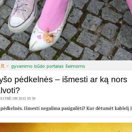
yšo pėdkelnės – išmesti ar ką nors
lvoti?
EITNĖ ON 2012 03 30
pėdkelnės. Išmesti negalima pasigailėti? Kur dėtumėt kablelį 