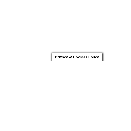
Privacy & Cookies Policy
Scroll
to
the
top