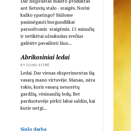
Dar neįprastas maisto produktas
ant lietuvių stalo - sraigės. Norisi
kažko ypatingo? Siūlome
pasimėgauti burgundiškai
paruoštomis sraigėmis. 15 minučių
ir netikėtai užsukusius svečius
galėsite pavaišinti šiuo...
Abrikosiniai ledai
BY ILONA-EITNĖ
Ledai. Dar vienas eksperimentas šią
vasarą mano virtuvėje. Manau, nėra
tokio, kuris vasarą nenorėtų
gardžių, vėsinančių ledų. Bet
parduotuvėje pirkti labai saldūs, kai
kurie netgi...
Siulo darba