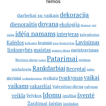
Temos
dekoracija
darbeliai su vaikais
dovana
dienoraštis
ekologija
geri
finansai
idėja namams
interjeras
kalendorius
darbai
Lavinimas
Kalėdos
kepiniai
kelionės
koncertas
kinas
linksmybės
maistas
meistravimas
mamos diena
Patarimai
Motinos diena
piešimas
namai
Rankdarbiai
Receptai
psichologija
ruduo
vaikai
tvarkymas
siuviniai
sveikata
sodininkavimas
vaikams
vakarėliai
Valentino diena
valymas
Įdomu
šventė
veikla
Velykos
įgūdžiai
Žaidimai
žaislas
žaisliukas