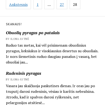
Įrašų
Ankstesnis
1
…
27
28
puslapiavimas
SKANAUS!
Obuolių pyragas po patalais
BY ILONA-EITNĖ
Ruduo tas metas, kai vėl prisimenam obuolinius
pyragus, keksiukus ir visokiausius desertus su obuoliais.
Ir nors šiemetinis ruduo daugiau panašus į vasarą, bet
obuoliai jau...
Rudeninis pyragas
BY ILONA-EITNĖ
Vasara jau skaičiuoja paskutines dienas. Ir oras jau po
truputį darosi rudeninis, vėsiau ir karštis nebealsina.
Atrodo, kad ir spalvos darosi ryškesnės, net
pelargonijos atsitiesė...