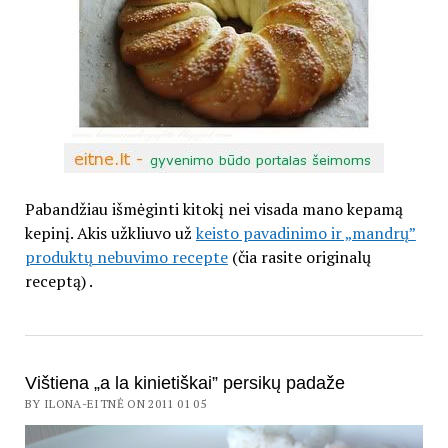
Pabandžiau išmėginti kitokį nei visada mano kepamą
kepinį. Akis užkliuvo už
keisto pavadinimo ir „mandrų”
produktų nebuvimo recepte
(čia rasite originalų
receptą) .
Vištiena „a la kinietiškai” persikų padaže
BY ILONA-EITNĖ ON 2011 01 05