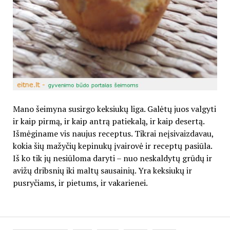
Mano šeimyna susirgo keksiukų liga. Galėtų juos valgyti
ir kaip pirmą, ir kaip antrą patiekalą, ir kaip desertą.
Išmėginame vis naujus receptus. Tikrai neįsivaizdavau,
kokia šių mažyčių kepinukų įvairovė ir receptų pasiūla.
Iš ko tik jų nesiūloma daryti – nuo neskaldytų grūdų ir
avižų dribsnių iki maltų sausainių. Yra keksiukų ir
pusryčiams, ir pietums, ir vakarienei.