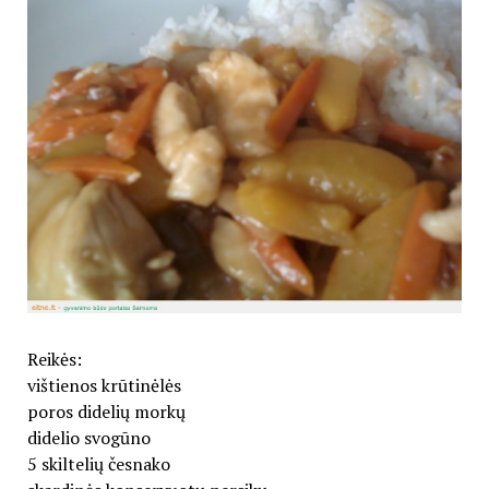
Reikės:
vištienos krūtinėlės
poros didelių morkų
didelio svogūno
5 skiltelių česnako