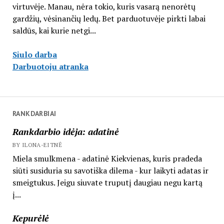
virtuvėje. Manau, nėra tokio, kuris vasarą nenorėtų
gardžių, vėsinančių ledų. Bet parduotuvėje pirkti labai
saldūs, kai kurie netgi...
Siulo darba
Darbuotoju atranka
RANKDARBIAI
Rankdarbio idėja: adatinė
BY ILONA-EITNĖ
Miela smulkmena - adatinė Kiekvienas, kuris pradeda
siūti susiduria su savotiška dilema - kur laikyti adatas ir
smeigtukus. Jeigu siuvate truputį daugiau negu kartą
į...
Kepurėlė