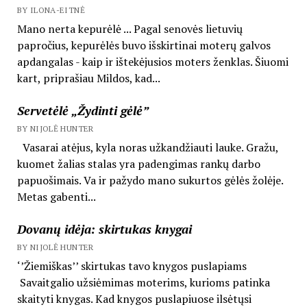
BY ILONA-EITNĖ
Mano nerta kepurėlė ... Pagal senovės lietuvių
papročius, kepurėlės buvo išskirtinai moterų galvos
apdangalas - kaip ir ištekėjusios moters ženklas. Šiuomi
kart, priprašiau Mildos, kad...
Servetėlė „Žydinti gėlė”
BY NIJOLĖ HUNTER
Vasarai atėjus, kyla noras užkandžiauti lauke. Gražu,
kuomet žalias stalas yra padengimas rankų darbo
papuošimais. Va ir pažydo mano sukurtos gėlės žolėje.
Metas gabenti...
Dovanų idėja: skirtukas knygai
BY NIJOLĖ HUNTER
‘’Žiemiškas’’ skirtukas tavo knygos puslapiams
Savaitgalio užsiėmimas moterims, kurioms patinka
skaityti knygas. Kad knygos puslapiuose ilsėtųsi