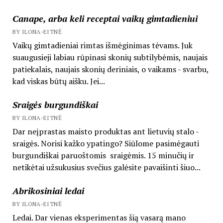
Canape, arba keli receptai vaikų gimtadieniui
BY ILONA-EITNĖ
Vaikų gimtadieniai rimtas išmėginimas tėvams. Juk
suaugusieji labiau rūpinasi skonių subtilybėmis, naujais
patiekalais, naujais skonių deriniais, o vaikams - svarbu,
kad viskas būtų aišku. Jei...
Sraigės burgundiškai
BY ILONA-EITNĖ
Dar neįprastas maisto produktas ant lietuvių stalo -
sraigės. Norisi kažko ypatingo? Siūlome pasimėgauti
burgundiškai paruoštomis sraigėmis. 15 minučių ir
netikėtai užsukusius svečius galėsite pavaišinti šiuo...
Abrikosiniai ledai
BY ILONA-EITNĖ
Ledai. Dar vienas eksperimentas šią vasarą mano