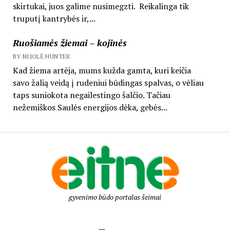
skirtukai, juos galime nusimegzti. Reikalinga tik
truputį kantrybės ir,...
Ruošiamės žiemai – kojinės
BY NIJOLĖ HUNTER
Kad žiema artėja, mums kužda gamta, kuri keičia
savo žalią veidą į rudeniui būdingas spalvas, o vėliau
taps suniokota negailestingo šalčio. Tačiau
nežemiškos Saulės energijos dėka, gebės...
gyvenimo būdo portalas šeimai