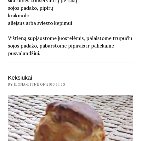
skardinės konservuotų persikų
sojos padažo, pipirų
krakmolo
aliejaus arba sviesto kepimui
Vištieną supjaustome juostelėmis, palaistome trupučiu
sojos padažo, pabarstome pipirais ir paliekame
pusvalandžiui.
Keksiukai
BY ILONA-EITNĖ ON 2010 11 13