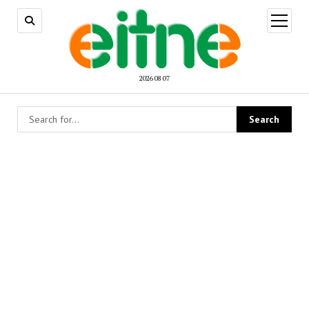
open
menu
2026 08 07