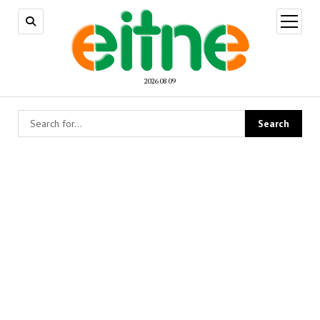
open
menu
2026 08 09