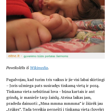
Paveikslėlis iš
Wikimedia
.
Pagalvojau, kad turim tris vaikus ir jie visi labai skirtingi
– Joris užmiega pats susiradęs tinkamą vietą ir pozą.
Tinkama vieta nebūtinai lova – būna kartais ir ant
grindų, ir manieže tarp žaislų. Ateina laikas jam,
pradeda dainuoti: „Mma mmma mmmma” ir žiūrėk jau
„trūkęs”. Tada tereikia pernešti į tinkamą vietą (lovelę)