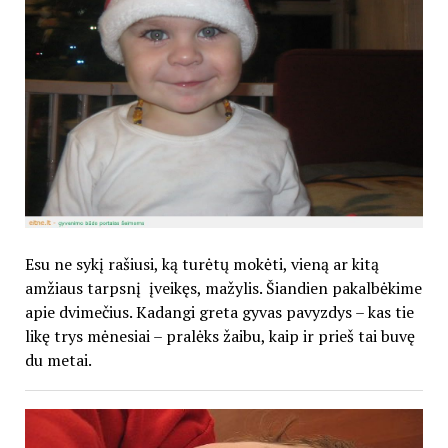
Esu ne sykį rašiusi, ką turėtų mokėti, vieną ar kitą
amžiaus tarpsnį įveikęs, mažylis. Šiandien pakalbėkime
apie dvimečius. Kadangi greta gyvas pavyzdys – kas tie
likę trys mėnesiai – pralėks žaibu, kaip ir prieš tai buvę
du metai.