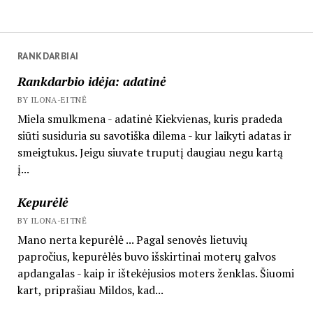
RANKDARBIAI
Rankdarbio idėja: adatinė
BY ILONA-EITNĖ
Miela smulkmena - adatinė Kiekvienas, kuris pradeda
siūti susiduria su savotiška dilema - kur laikyti adatas ir
smeigtukus. Jeigu siuvate truputį daugiau negu kartą
į...
Kepurėlė
BY ILONA-EITNĖ
Mano nerta kepurėlė ... Pagal senovės lietuvių
papročius, kepurėlės buvo išskirtinai moterų galvos
apdangalas - kaip ir ištekėjusios moters ženklas. Šiuomi
kart, priprašiau Mildos, kad...