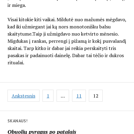
ir miega.
Visai kitokie kiti vaikai. Mildutė nuo mažumės mėgdavo,
kad iki užmiegant jai ką nors monotonišku balsu
skaitytume.Taip ji užmigdavo nuo ketvirto mėnesio.
Migdukas į rankas, perrengi į pižamą ir kokį pusvalandį
skaitai. Tarp kitko ir dabar jai reikia perskaityti tris
pasakas ir padainuoti dainelę. Dabar tai tėčio ir dukros
ritualai.
Įrašų
Ankstesnis
1
…
11
12
puslapiavimas
SKANAUS!
Obuolių pyragas po patalais