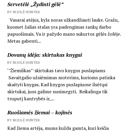
Servetėlė „Žydinti gėlė”
BY NIJOLĖ HUNTER
Vasarai atėjus, kyla noras užkandžiauti lauke. Gražu,
kuomet žalias stalas yra padengimas rankų darbo
papuošimais. Va ir pažydo mano sukurtos gėlės žolėje.
Metas gabenti...
Dovanų idėja: skirtukas knygai
BY NIJOLĖ HUNTER
‘’Žiemiškas’’ skirtukas tavo knygos puslapiams
Savaitgalio užsiėmimas moterims, kurioms patinka
skaityti knygas. Kad knygos puslapiuose ilsėtųsi
skirtukai, juos galime nusimegzti. Reikalinga tik
truputį kantrybės ir,...
Ruošiamės žiemai – kojinės
BY NIJOLĖ HUNTER
Kad žiema artėja, mums kužda gamta, kuri keičia