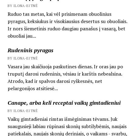
BY ILONA-EITNĖ
Ruduo tas metas, kai vėl prisimenam obuolinius
pyragus, keksiukus ir visokiausius desertus su obuoliais.
Ir nors šiemetinis ruduo daugiau panašus į vasarą, bet
obuoliai jau...
Rudeninis pyragas
BY ILONA-EITNĖ
Vasara jau skaičiuoja paskutines dienas. Ir oras jau po
truputį darosi rudeninis, vėsiau ir karštis nebealsina.
Atrodo, kad ir spalvos darosi ryškesnės, net
pelargonijos atsitiesė...
Canape, arba keli receptai vaikų gimtadieniui
BY ILONA-EITNĖ
Vaikų gimtadieniai rimtas išmėginimas tėvams. Juk
suaugusieji labiau rūpinasi skonių subtilybėmis, naujais
patiekalais, naujais skonių deriniais, o vaikams - svarbu,