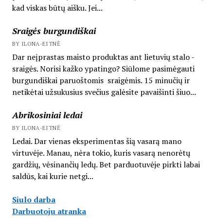
kad viskas būtų aišku. Jei...
Sraigės burgundiškai
BY ILONA-EITNĖ
Dar neįprastas maisto produktas ant lietuvių stalo -
sraigės. Norisi kažko ypatingo? Siūlome pasimėgauti
burgundiškai paruoštomis sraigėmis. 15 minučių ir
netikėtai užsukusius svečius galėsite pavaišinti šiuo...
Abrikosiniai ledai
BY ILONA-EITNĖ
Ledai. Dar vienas eksperimentas šią vasarą mano
virtuvėje. Manau, nėra tokio, kuris vasarą nenorėtų
gardžių, vėsinančių ledų. Bet parduotuvėje pirkti labai
saldūs, kai kurie netgi...
Siulo darba
Darbuotoju atranka