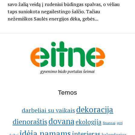
savo žalią veidą į rudeniui būdingas spalvas, o vėliau
taps suniokota negailestingo šalčio. Tačiau
nežemiškos Saulės energijos dėka, gebės...
gyvenimo būdo portalas šeimai
Temos
dekoracija
darbeliai su vaikais
dovana
dienoraštis
ekologija
geri
finansai
idėja namams
interjeras
kalendorius
darbai