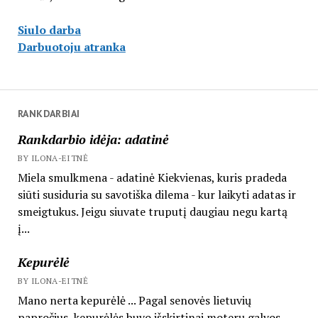
Siulo darba
Darbuotoju atranka
RANKDARBIAI
Rankdarbio idėja: adatinė
BY ILONA-EITNĖ
Miela smulkmena - adatinė Kiekvienas, kuris pradeda
siūti susiduria su savotiška dilema - kur laikyti adatas ir
smeigtukus. Jeigu siuvate truputį daugiau negu kartą
į...
Kepurėlė
BY ILONA-EITNĖ
Mano nerta kepurėlė ... Pagal senovės lietuvių
papročius, kepurėlės buvo išskirtinai moterų galvos