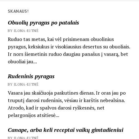
SKANAUS!
Obuolių pyragas po patalais
BY ILONA-EITNĖ
Ruduo tas metas, kai vėl prisimenam obuolinius
pyragus, keksiukus ir visokiausius desertus su obuoliais.
Ir nors šiemetinis ruduo daugiau panašus į vasarą, bet
obuoliai jau...
Rudeninis pyragas
BY ILONA-EITNĖ
Vasara jau skaičiuoja paskutines dienas. Ir oras jau po
truputį darosi rudeninis, vėsiau ir karštis nebealsina.
Atrodo, kad ir spalvos darosi ryškesnės, net
pelargonijos atsitiesė...
Canape, arba keli receptai vaikų gimtadieniui
BY ILONA-EITNĖ