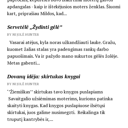
apdangalas - kaip ir ištekėjusios moters ženklas. Šiuomi
kart, priprašiau Mildos, kad...
Servetėlė „Žydinti gėlė”
BY NIJOLĖ HUNTER
Vasarai atėjus, kyla noras užkandžiauti lauke. Gražu,
kuomet žalias stalas yra padengimas rankų darbo
papuošimais. Va ir pažydo mano sukurtos gėlės žolėje.
Metas gabenti...
Dovanų idėja: skirtukas knygai
BY NIJOLĖ HUNTER
‘’Žiemiškas’’ skirtukas tavo knygos puslapiams
Savaitgalio užsiėmimas moterims, kurioms patinka
skaityti knygas. Kad knygos puslapiuose ilsėtųsi
skirtukai, juos galime nusimegzti. Reikalinga tik
truputį kantrybės ir,...