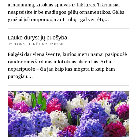
atnaujinimą, kitokias spalvas ir faktūras. Tikriausiai
neapseisite ir be madingos gėlių ornamentikos. Gėlės
gražiai įsikomponuoja ant rūbų, gal vertėtų…
Lauko durys: jų puošyba
BY ILONA-EITNĖ ON 2012 03 30
Baigėsi dar viena šventė, kurios metu namai pasipuošė
raudonomis širdimis ir kitokiais akcentais. Arba
nepasipuošė – čia jau kaip kas mėgsta ir kaip kam
patogiau.…