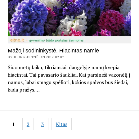
Mažoji sodininkystė. Hiacintas namie
BY ILONA-EITNĖ ON 2012 02 07
Šiuo metų laiku, tikriausiai, daugelyje namų kvepia
hiacintai. Tai pavasario šaukliai. Kai parsineši vazonėlį į
namus, labai smagu spėlioti, kokios spalvos bus žiedai,
kada pražys.…
Įrašų
1
2
3
Kitas
puslapiavimas