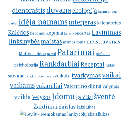
dovana
dienoraštis
ekologija
geri
finansai
idėja namams
interjeras
kalendorius
darbai
Lavinimas
Kalėdos
kepiniai
kelionės
koncertas
kinas
linksmybės
maistas
meistravimas
mamos diena
Patarimai
Motinos diena
piešimas
namai
Rankdarbiai
Receptai
psichologija
ruduo
vaikai
tvarkymas
siuviniai
sveikata
sodininkavimas
vaikams
vakarėliai
Valentino diena
valymas
Įdomu
šventė
veikla
Velykos
įgūdžiai
Žaidimai
žaislas
žaisliukas