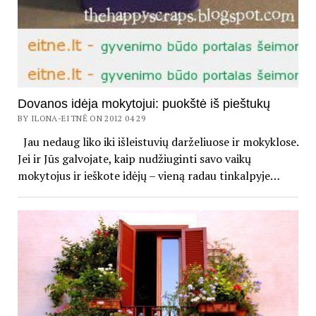
Dovanos idėja mokytojui: puokštė iš pieštukų
BY ILONA-EITNĖ ON 2012 04 29
Jau nedaug liko iki išleistuvių darželiuose ir mokyklose.
Jei ir Jūs galvojate, kaip nudžiuginti savo vaikų
mokytojus ir ieškote idėjų – vieną radau tinkalpyje…