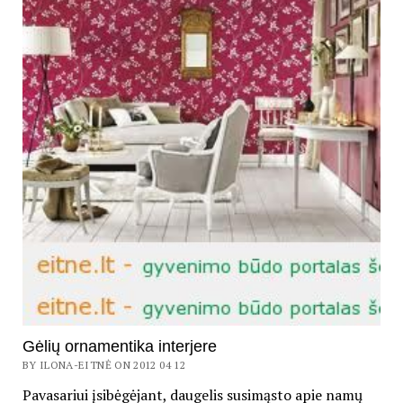
Gėlių ornamentika interjere
BY ILONA-EITNĖ ON 2012 04 12
Pavasariui įsibėgėjant, daugelis susimąsto apie namų