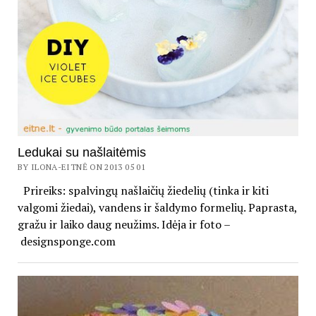
Ledukai su našlaitėmis
BY ILONA-EITNĖ ON 2013 05 01
Prireiks: spalvingų našlaičių žiedelių (tinka ir kiti
valgomi žiedai), vandens ir šaldymo formelių. Paprasta,
gražu ir laiko daug neužims. Idėja ir foto –
designsponge.com