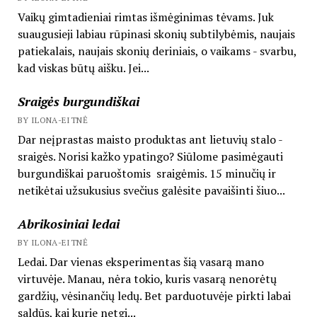
Vaikų gimtadieniai rimtas išmėginimas tėvams. Juk
suaugusieji labiau rūpinasi skonių subtilybėmis, naujais
patiekalais, naujais skonių deriniais, o vaikams - svarbu,
kad viskas būtų aišku. Jei...
Sraigės burgundiškai
BY ILONA-EITNĖ
Dar neįprastas maisto produktas ant lietuvių stalo -
sraigės. Norisi kažko ypatingo? Siūlome pasimėgauti
burgundiškai paruoštomis sraigėmis. 15 minučių ir
netikėtai užsukusius svečius galėsite pavaišinti šiuo...
Abrikosiniai ledai
BY ILONA-EITNĖ
Ledai. Dar vienas eksperimentas šią vasarą mano
virtuvėje. Manau, nėra tokio, kuris vasarą nenorėtų
gardžių, vėsinančių ledų. Bet parduotuvėje pirkti labai
saldūs, kai kurie netgi...