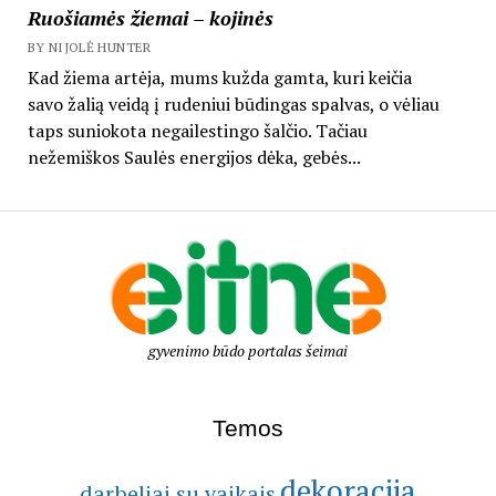
Ruošiamės žiemai – kojinės
BY NIJOLĖ HUNTER
Kad žiema artėja, mums kužda gamta, kuri keičia
savo žalią veidą į rudeniui būdingas spalvas, o vėliau
taps suniokota negailestingo šalčio. Tačiau
nežemiškos Saulės energijos dėka, gebės...
gyvenimo būdo portalas šeimai
Temos
dekoracija
darbeliai su vaikais