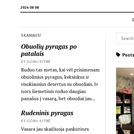
2026 08 08
SKANAUS!
Obuolių pyragas po
patalais
Posts
BY ILONA-EITNĖ
Ruduo tas metas, kai vėl prisimenam
obuolinius pyragus, keksiukus ir
visokiausius desertus su obuoliais. Ir
nors šiemetinis ruduo daugiau
panašus į vasarą, bet obuoliai jau...
Rudeninis pyragas
BY ILONA-EITNĖ
Vasara jau skaičiuoja paskutines