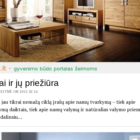
i ir jų priežiūra
EITNĖ ON 2012 02 24
 jau tikrai nemažą ciklą įrašų apie namų tvarkymą – tiek apie
ymą daiktais, tiek apie namų valymą ir natūralias valymo priem
idalinsiu…