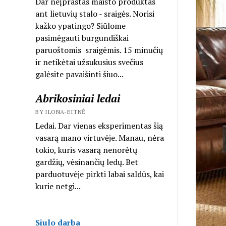
Dar neįprastas maisto produktas
ant lietuvių stalo - sraigės. Norisi
kažko ypatingo? Siūlome
pasimėgauti burgundiškai
paruoštomis sraigėmis. 15 minučių
ir netikėtai užsukusius svečius
galėsite pavaišinti šiuo...
Abrikosiniai ledai
BY ILONA-EITNĖ
Ledai. Dar vienas eksperimentas šią
vasarą mano virtuvėje. Manau, nėra
tokio, kuris vasarą nenorėtų
gardžių, vėsinančių ledų. Bet
parduotuvėje pirkti labai saldūs, kai
kurie netgi...
Siulo darba