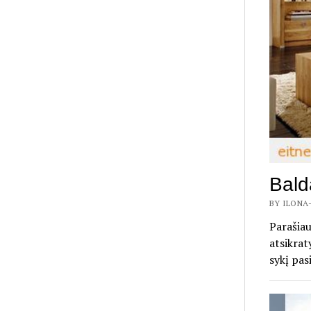
Balda
BY ILONA-
Parašiau
atsikrat
sykį pas