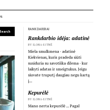
ės
RANKDARBIAI
Rankdarbio idėja: adatinė
BY ILONA-EITNĖ
Miela smulkmena - adatinė
Kiekvienas, kuris pradeda siūti
susiduria su savotiška dilema - kur
laikyti adatas ir smeigtukus. Jeigu
siuvate truputį daugiau negu kartą
į...
Kepurėlė
BY ILONA-EITNĖ
Mano nerta kepurėlė ... Pagal