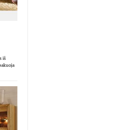
 iš
pakuoja