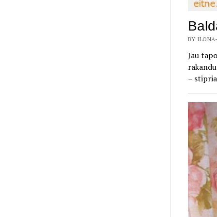
Bald
BY ILONA-
Jau tapo
rakandus
– stipria