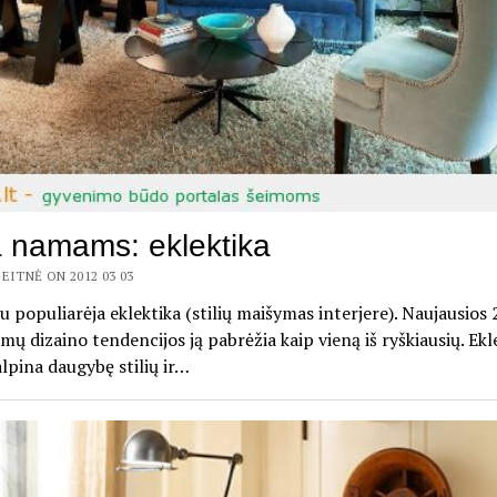
a namams: eklektika
EITNĖ ON 2012 03 03
au populiarėja eklektika (stilių maišymas interjere). Naujausios
ų dizaino tendencijos ją pabrėžia kaip vieną iš ryškiausių. Ekl
alpina daugybę stilių ir…