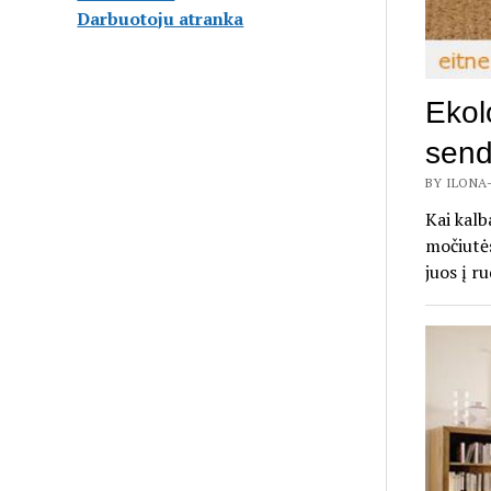
Darbuotoju atranka
Ekol
send
BY ILONA-
Kai kalb
močiutė
juos į r