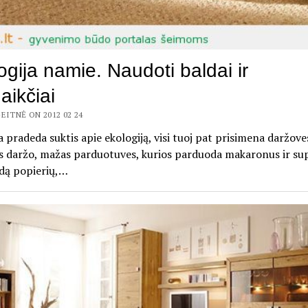
ogija namie. Naudoti baldai ir
aikčiai
EITNĖ ON 2012 02 24
a pradeda suktis apie ekologiją, visi tuoj pat prisimena daržoves
s daržo, mažas parduotuves, kurios parduoda makaronus ir su
udą popierių,…