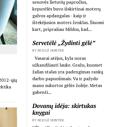
senovės lietuvių papročius,
kepurėlės buvo išskirtinai moterų
galvos apdangalas - kaip ir
ištekėjusios moters ženklas. Šiuomi
kart, priprašiau Mildos, kad...
Servetėlė „Žydinti gėlė”
BY NIJOLĖ HUNTER
Vasarai atėjus, kyla noras
užkandžiauti lauke. Gražu, kuomet
žalias stalas yra padengimas rankų
darbo papuošimais. Va ir pažydo
 2012-ųjų
mano sukurtos gėlės žolėje. Metas
ektika
gabenti...
Dovanų idėja: skirtukas
knygai
BY NIJOLĖ HUNTER