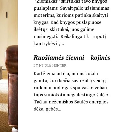
‘’Žiemiškas’’ skirtukas tavo knygos
puslapiams Savaitgalio užsiėmimas
moterims, kurioms patinka skaityti
knygas. Kad knygos puslapiuose
ilsėtųsi skirtukai, juos galime
nusimegzti. Reikalinga tik truputį
kantrybės ir,...
Ruošiamės žiemai – kojinės
BY NIJOLĖ HUNTER
Kad žiema artėja, mums kužda
gamta, kuri keičia savo žalią veidą į
rudeniui būdingas spalvas, o vėliau
taps suniokota negailestingo šalčio.
Tačiau nežemiškos Saulės energijos
dėka, gebės...