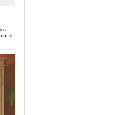
ties
nternetu