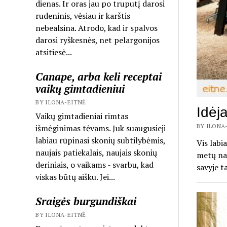
dienas. Ir oras jau po truputį darosi
rudeninis, vėsiau ir karštis
nebealsina. Atrodo, kad ir spalvos
darosi ryškesnės, net pelargonijos
atsitiesė...
Canape, arba keli receptai
vaikų gimtadieniui
BY ILONA-EITNĖ
Idėj
Vaikų gimtadieniai rimtas
BY ILONA-
išmėginimas tėvams. Juk suaugusieji
labiau rūpinasi skonių subtilybėmis,
Vis labi
naujais patiekalais, naujais skonių
metų nam
deriniais, o vaikams - svarbu, kad
savyje t
viskas būtų aišku. Jei...
Sraigės burgundiškai
BY ILONA-EITNĖ