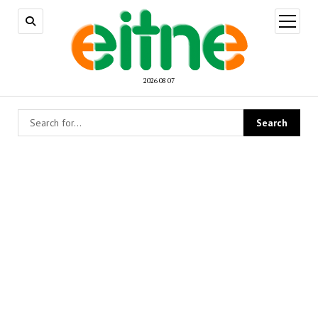
open
menu
2026 08 07