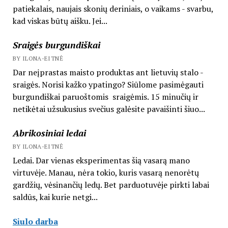
patiekalais, naujais skonių deriniais, o vaikams - svarbu,
kad viskas būtų aišku. Jei...
Sraigės burgundiškai
BY ILONA-EITNĖ
Dar neįprastas maisto produktas ant lietuvių stalo -
sraigės. Norisi kažko ypatingo? Siūlome pasimėgauti
burgundiškai paruoštomis sraigėmis. 15 minučių ir
netikėtai užsukusius svečius galėsite pavaišinti šiuo...
Abrikosiniai ledai
BY ILONA-EITNĖ
Ledai. Dar vienas eksperimentas šią vasarą mano
virtuvėje. Manau, nėra tokio, kuris vasarą nenorėtų
gardžių, vėsinančių ledų. Bet parduotuvėje pirkti labai
saldūs, kai kurie netgi...
Siulo darba