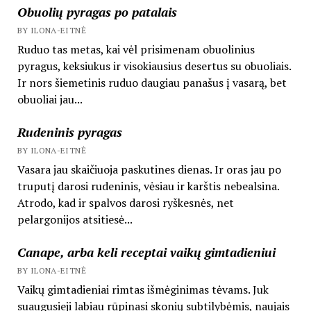
Obuolių pyragas po patalais
BY ILONA-EITNĖ
Ruduo tas metas, kai vėl prisimenam obuolinius
pyragus, keksiukus ir visokiausius desertus su obuoliais.
Ir nors šiemetinis ruduo daugiau panašus į vasarą, bet
obuoliai jau...
Rudeninis pyragas
BY ILONA-EITNĖ
Vasara jau skaičiuoja paskutines dienas. Ir oras jau po
truputį darosi rudeninis, vėsiau ir karštis nebealsina.
Atrodo, kad ir spalvos darosi ryškesnės, net
pelargonijos atsitiesė...
Canape, arba keli receptai vaikų gimtadieniui
BY ILONA-EITNĖ
Vaikų gimtadieniai rimtas išmėginimas tėvams. Juk
suaugusieji labiau rūpinasi skonių subtilybėmis, naujais