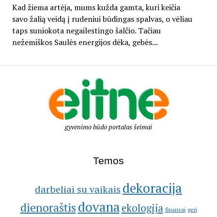
Kad žiema artėja, mums kužda gamta, kuri keičia
savo žalią veidą į rudeniui būdingas spalvas, o vėliau
taps suniokota negailestingo šalčio. Tačiau
nežemiškos Saulės energijos dėka, gebės...
gyvenimo būdo portalas šeimai
Temos
dekoracija
darbeliai su vaikais
dovana
dienoraštis
ekologija
geri
finansai