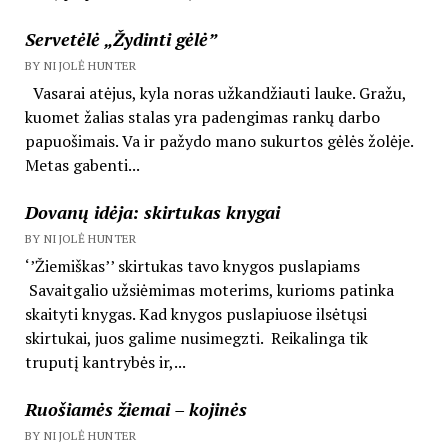
Servetėlė „Žydinti gėlė”
BY NIJOLĖ HUNTER
Vasarai atėjus, kyla noras užkandžiauti lauke. Gražu,
kuomet žalias stalas yra padengimas rankų darbo
papuošimais. Va ir pažydo mano sukurtos gėlės žolėje.
Metas gabenti...
Dovanų idėja: skirtukas knygai
BY NIJOLĖ HUNTER
‘’Žiemiškas’’ skirtukas tavo knygos puslapiams
Savaitgalio užsiėmimas moterims, kurioms patinka
skaityti knygas. Kad knygos puslapiuose ilsėtųsi
skirtukai, juos galime nusimegzti. Reikalinga tik
truputį kantrybės ir,...
Ruošiamės žiemai – kojinės
BY NIJOLĖ HUNTER