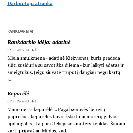
Darbuotoju atranka
RANKDARBIAI
Rankdarbio idėja: adatinė
BY ILONA-EITNĖ
Miela smulkmena - adatinė Kiekvienas, kuris pradeda
siūti susiduria su savotiška dilema - kur laikyti adatas ir
smeigtukus. Jeigu siuvate truputį daugiau negu kartą
į...
Kepurėlė
BY ILONA-EITNĖ
Mano nerta kepurėlė ... Pagal senovės lietuvių
papročius, kepurėlės buvo išskirtinai moterų galvos
apdangalas - kaip ir ištekėjusios moters ženklas. Šiuomi
kart, priprašiau Mildos, kad...