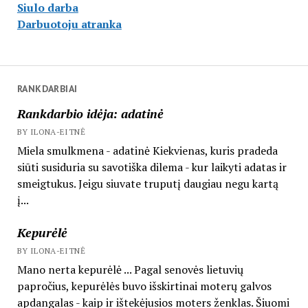
Siulo darba
Darbuotoju atranka
RANKDARBIAI
Rankdarbio idėja: adatinė
BY ILONA-EITNĖ
Miela smulkmena - adatinė Kiekvienas, kuris pradeda
siūti susiduria su savotiška dilema - kur laikyti adatas ir
smeigtukus. Jeigu siuvate truputį daugiau negu kartą
į...
Kepurėlė
BY ILONA-EITNĖ
Mano nerta kepurėlė ... Pagal senovės lietuvių
papročius, kepurėlės buvo išskirtinai moterų galvos
apdangalas - kaip ir ištekėjusios moters ženklas. Šiuomi