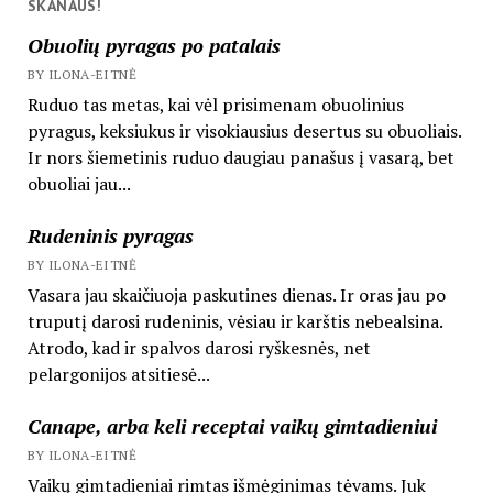
SKANAUS!
Obuolių pyragas po patalais
BY ILONA-EITNĖ
Ruduo tas metas, kai vėl prisimenam obuolinius
pyragus, keksiukus ir visokiausius desertus su obuoliais.
Ir nors šiemetinis ruduo daugiau panašus į vasarą, bet
obuoliai jau...
Rudeninis pyragas
BY ILONA-EITNĖ
Vasara jau skaičiuoja paskutines dienas. Ir oras jau po
truputį darosi rudeninis, vėsiau ir karštis nebealsina.
Atrodo, kad ir spalvos darosi ryškesnės, net
pelargonijos atsitiesė...
Canape, arba keli receptai vaikų gimtadieniui
BY ILONA-EITNĖ
Vaikų gimtadieniai rimtas išmėginimas tėvams. Juk