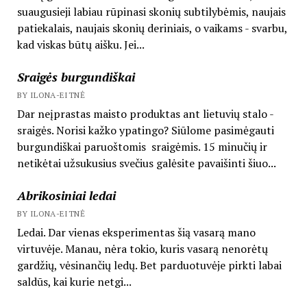
suaugusieji labiau rūpinasi skonių subtilybėmis, naujais
patiekalais, naujais skonių deriniais, o vaikams - svarbu,
kad viskas būtų aišku. Jei...
Sraigės burgundiškai
BY ILONA-EITNĖ
Dar neįprastas maisto produktas ant lietuvių stalo -
sraigės. Norisi kažko ypatingo? Siūlome pasimėgauti
burgundiškai paruoštomis sraigėmis. 15 minučių ir
netikėtai užsukusius svečius galėsite pavaišinti šiuo...
Abrikosiniai ledai
BY ILONA-EITNĖ
Ledai. Dar vienas eksperimentas šią vasarą mano
virtuvėje. Manau, nėra tokio, kuris vasarą nenorėtų
gardžių, vėsinančių ledų. Bet parduotuvėje pirkti labai
saldūs, kai kurie netgi...