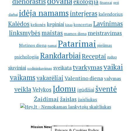
dovana
dienoraštis
ekologija
geri
finansai
idėja namams
interjeras
kalendorius
darbai
Lavinimas
Kalėdos
kepiniai
kelionės
koncertas
kinas
linksmybės
maistas
meistravimas
mamos diena
Patarimai
Motinos diena
piešimas
namai
Rankdarbiai
Receptai
psichologija
ruduo
vaikai
tvarkymas
siuviniai
sveikata
sodininkavimas
vaikams
vakarėliai
Valentino diena
valymas
Įdomu
šventė
veikla
Velykos
įgūdžiai
Žaidimai
žaislas
žaisliukas
Mission News Theme
by Compete Themes.
Privacy & Cookies Policy