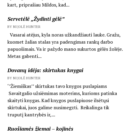
kart, priprašiau Mildos, kad...
Servetėlė „Žydinti gėlė”
BY NIJOLĖ HUNTER
Vasarai atėjus, kyla noras užkandžiauti lauke. Gražu,
kuomet žalias stalas yra padengimas rankų darbo
papuošimais. Va ir pažydo mano sukurtos gėlės žolėje.
Metas gabenti...
Dovanų idėja: skirtukas knygai
BY NIJOLĖ HUNTER
‘’Žiemiškas’’ skirtukas tavo knygos puslapiams
Savaitgalio užsiėmimas moterims, kurioms patinka
skaityti knygas. Kad knygos puslapiuose ilsėtųsi
skirtukai, juos galime nusimegzti. Reikalinga tik
truputį kantrybės ir,...
Ruošiamės žiemai – kojinės