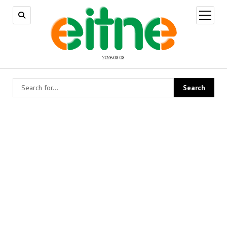
open
menu
2026 08 08