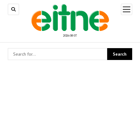
open
menu
2026 08 07