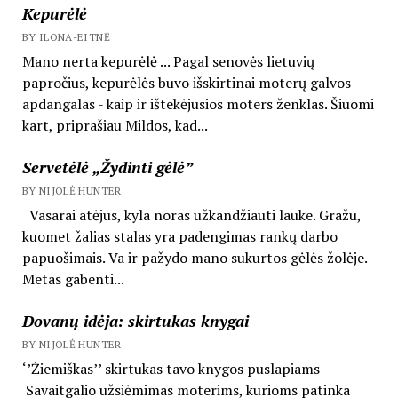
Kepurėlė
BY ILONA-EITNĖ
Mano nerta kepurėlė ... Pagal senovės lietuvių
papročius, kepurėlės buvo išskirtinai moterų galvos
apdangalas - kaip ir ištekėjusios moters ženklas. Šiuomi
kart, priprašiau Mildos, kad...
Servetėlė „Žydinti gėlė”
BY NIJOLĖ HUNTER
Vasarai atėjus, kyla noras užkandžiauti lauke. Gražu,
kuomet žalias stalas yra padengimas rankų darbo
papuošimais. Va ir pažydo mano sukurtos gėlės žolėje.
Metas gabenti...
Dovanų idėja: skirtukas knygai
BY NIJOLĖ HUNTER
‘’Žiemiškas’’ skirtukas tavo knygos puslapiams
Savaitgalio užsiėmimas moterims, kurioms patinka