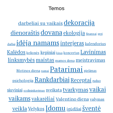
Temos
dekoracija
darbeliai su vaikais
dovana
dienoraštis
ekologija
geri
finansai
idėja namams
interjeras
kalendorius
darbai
Lavinimas
Kalėdos
kepiniai
kelionės
koncertas
kinas
linksmybės
maistas
meistravimas
mamos diena
Patarimai
Motinos diena
piešimas
namai
Rankdarbiai
Receptai
psichologija
ruduo
vaikai
tvarkymas
siuviniai
sveikata
sodininkavimas
vaikams
vakarėliai
Valentino diena
valymas
Įdomu
šventė
veikla
Velykos
įgūdžiai