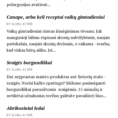
pelargonijos atsitiesė...
Canape, arba keli receptai vaikų gimtadieniui
BY ILONA-EITNĖ
Vaikų gimtadieniai rimtas išmėginimas tėvams. Juk
suaugusieji labiau rūpinasi skonių subtilybėmis, naujais
patiekalais, naujais skonių deriniais, o vaikams - svarbu,
kad viskas būtų aišku. Jei...
Sraigės burgundiškai
BY ILONA-EITNĖ
Dar neįprastas maisto produktas ant lietuvių stalo -
sraigės. Norisi kažko ypatingo? Siūlome pasimėgauti
burgundiškai paruoštomis sraigėmis. 15 minučių ir
netikėtai užsukusius svečius galėsite pavaišinti šiuo...
Abrikosiniai ledai
BY ILONA-EITNĖ