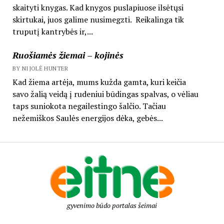
skaityti knygas. Kad knygos puslapiuose ilsėtųsi
skirtukai, juos galime nusimegzti. Reikalinga tik
truputį kantrybės ir,...
Ruošiamės žiemai – kojinės
BY NIJOLĖ HUNTER
Kad žiema artėja, mums kužda gamta, kuri keičia
savo žalią veidą į rudeniui būdingas spalvas, o vėliau
taps suniokota negailestingo šalčio. Tačiau
nežemiškos Saulės energijos dėka, gebės...
gyvenimo būdo portalas šeimai