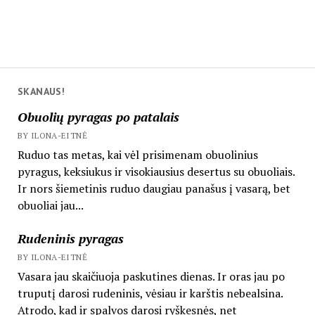
SKANAUS!
Obuolių pyragas po patalais
BY ILONA-EITNĖ
Ruduo tas metas, kai vėl prisimenam obuolinius
pyragus, keksiukus ir visokiausius desertus su obuoliais.
Ir nors šiemetinis ruduo daugiau panašus į vasarą, bet
obuoliai jau...
Rudeninis pyragas
BY ILONA-EITNĖ
Vasara jau skaičiuoja paskutines dienas. Ir oras jau po
truputį darosi rudeninis, vėsiau ir karštis nebealsina.
Atrodo, kad ir spalvos darosi ryškesnės, net