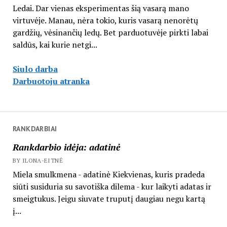
Ledai. Dar vienas eksperimentas šią vasarą mano
virtuvėje. Manau, nėra tokio, kuris vasarą nenorėtų
gardžių, vėsinančių ledų. Bet parduotuvėje pirkti labai
saldūs, kai kurie netgi...
Siulo darba
Darbuotoju atranka
RANKDARBIAI
Rankdarbio idėja: adatinė
BY ILONA-EITNĖ
Miela smulkmena - adatinė Kiekvienas, kuris pradeda
siūti susiduria su savotiška dilema - kur laikyti adatas ir
smeigtukus. Jeigu siuvate truputį daugiau negu kartą
į...