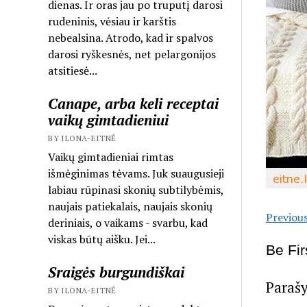
dienas. Ir oras jau po truputį darosi
rudeninis, vėsiau ir karštis
nebealsina. Atrodo, kad ir spalvos
darosi ryškesnės, net pelargonijos
atsitiesė...
Canape, arba keli receptai
vaikų gimtadieniui
BY ILONA-EITNĖ
Vaikų gimtadieniai rimtas
išmėginimas tėvams. Juk suaugusieji
labiau rūpinasi skonių subtilybėmis,
naujais patiekalais, naujais skonių
Previou
deriniais, o vaikams - svarbu, kad
viskas būtų aišku. Jei...
Be Fi
Sraigės burgundiškai
Paraš
BY ILONA-EITNĖ