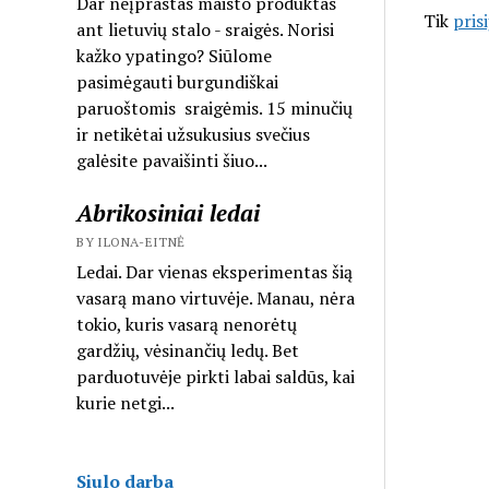
Dar neįprastas maisto produktas
Tik
pris
ant lietuvių stalo - sraigės. Norisi
kažko ypatingo? Siūlome
pasimėgauti burgundiškai
paruoštomis sraigėmis. 15 minučių
ir netikėtai užsukusius svečius
galėsite pavaišinti šiuo...
Abrikosiniai ledai
BY ILONA-EITNĖ
Ledai. Dar vienas eksperimentas šią
vasarą mano virtuvėje. Manau, nėra
tokio, kuris vasarą nenorėtų
gardžių, vėsinančių ledų. Bet
parduotuvėje pirkti labai saldūs, kai
kurie netgi...
Siulo darba