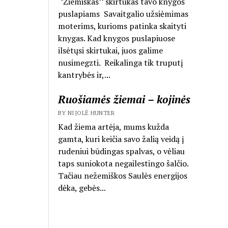
‘’Žiemiškas’’ skirtukas tavo knygos
puslapiams Savaitgalio užsiėmimas
moterims, kurioms patinka skaityti
knygas. Kad knygos puslapiuose
ilsėtųsi skirtukai, juos galime
nusimegzti. Reikalinga tik truputį
kantrybės ir,...
Ruošiamės žiemai – kojinės
BY NIJOLĖ HUNTER
Kad žiema artėja, mums kužda
gamta, kuri keičia savo žalią veidą į
rudeniui būdingas spalvas, o vėliau
taps suniokota negailestingo šalčio.
Tačiau nežemiškos Saulės energijos
dėka, gebės...