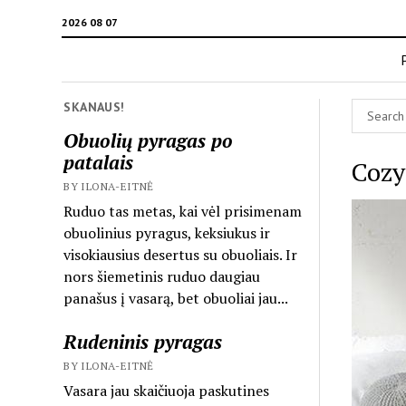
2026 08 07
SKANAUS!
Obuolių pyragas po
patalais
Cozy
BY ILONA-EITNĖ
Ruduo tas metas, kai vėl prisimenam
obuolinius pyragus, keksiukus ir
visokiausius desertus su obuoliais. Ir
nors šiemetinis ruduo daugiau
panašus į vasarą, bet obuoliai jau...
Rudeninis pyragas
BY ILONA-EITNĖ
Vasara jau skaičiuoja paskutines