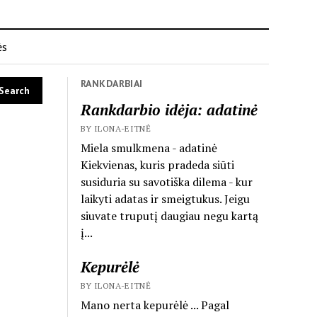
ės
RANKDARBIAI
Rankdarbio idėja: adatinė
BY ILONA-EITNĖ
Miela smulkmena - adatinė
Kiekvienas, kuris pradeda siūti
susiduria su savotiška dilema - kur
laikyti adatas ir smeigtukus. Jeigu
siuvate truputį daugiau negu kartą
į...
Kepurėlė
BY ILONA-EITNĖ
Mano nerta kepurėlė ... Pagal