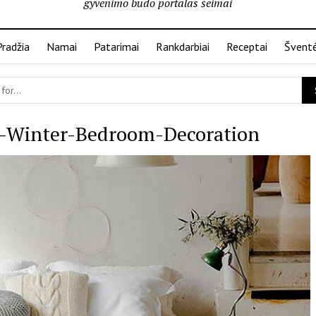
gyvenimo būdo portalas šeimai
Pradžia
Namai
Patarimai
Rankdarbiai
Receptai
Švent
-Winter-Bedroom-Decoration