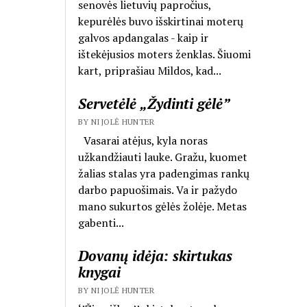
senovės lietuvių papročius,
kepurėlės buvo išskirtinai moterų
galvos apdangalas - kaip ir
ištekėjusios moters ženklas. Šiuomi
kart, priprašiau Mildos, kad...
Servetėlė „Žydinti gėlė”
BY NIJOLĖ HUNTER
Vasarai atėjus, kyla noras
užkandžiauti lauke. Gražu, kuomet
žalias stalas yra padengimas rankų
darbo papuošimais. Va ir pažydo
mano sukurtos gėlės žolėje. Metas
gabenti...
Dovanų idėja: skirtukas
knygai
BY NIJOLĖ HUNTER