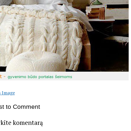
s Image
rst to Comment
ykite komentarą