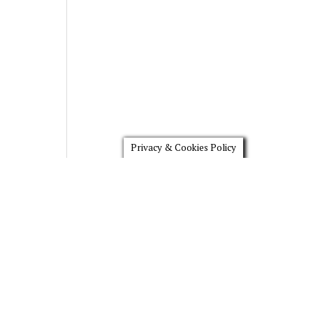
Privacy & Cookies Policy
Scroll
to
the
top