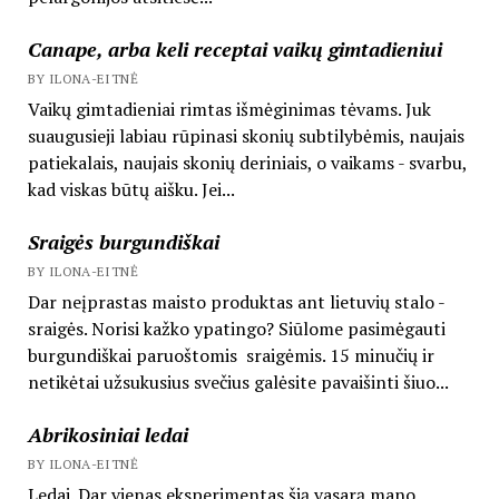
Canape, arba keli receptai vaikų gimtadieniui
BY ILONA-EITNĖ
Vaikų gimtadieniai rimtas išmėginimas tėvams. Juk
suaugusieji labiau rūpinasi skonių subtilybėmis, naujais
patiekalais, naujais skonių deriniais, o vaikams - svarbu,
kad viskas būtų aišku. Jei...
Sraigės burgundiškai
BY ILONA-EITNĖ
Dar neįprastas maisto produktas ant lietuvių stalo -
sraigės. Norisi kažko ypatingo? Siūlome pasimėgauti
burgundiškai paruoštomis sraigėmis. 15 minučių ir
netikėtai užsukusius svečius galėsite pavaišinti šiuo...
Abrikosiniai ledai
BY ILONA-EITNĖ
Ledai. Dar vienas eksperimentas šią vasarą mano