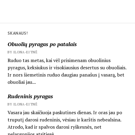
SKANAUS!
Obuolių pyragas po patalais
BY ILONA-EITNĖ
Ruduo tas metas, kai vėl prisimenam obuolinius
pyragus, keksiukus ir visokiausius desertus su obuoliais.
Ir nors šiemetinis ruduo daugiau panašus į vasarą, bet
obuoliai jau...
Rudeninis pyragas
BY ILONA-EITNĖ
Vasara jau skaičiuoja paskutines dienas. Ir oras jau po
truputį darosi rudeninis, vėsiau ir karštis nebealsina.
Atrodo, kad ir spalvos darosi ryškesnės, net
pelargonijos atsitiesė...