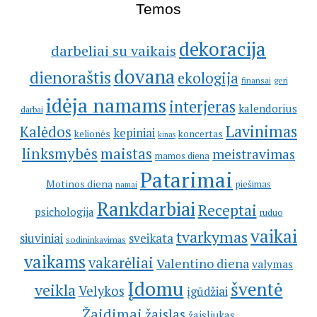
Temos
dekoracija
darbeliai su vaikais
dovana
dienoraštis
ekologija
geri
finansai
idėja namams
interjeras
kalendorius
darbai
Lavinimas
Kalėdos
kepiniai
kelionės
koncertas
kinas
linksmybės
maistas
meistravimas
mamos diena
Patarimai
Motinos diena
piešimas
namai
Rankdarbiai
Receptai
psichologija
ruduo
vaikai
tvarkymas
siuviniai
sveikata
sodininkavimas
vaikams
vakarėliai
Valentino diena
valymas
Įdomu
šventė
veikla
Velykos
įgūdžiai
Žaidimai
žaislas
žaisliukas