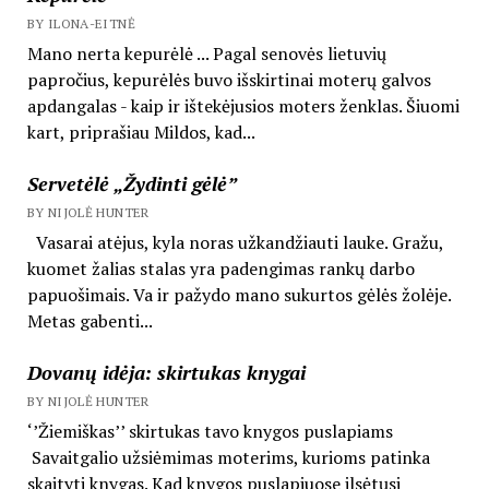
BY ILONA-EITNĖ
Mano nerta kepurėlė ... Pagal senovės lietuvių
papročius, kepurėlės buvo išskirtinai moterų galvos
apdangalas - kaip ir ištekėjusios moters ženklas. Šiuomi
kart, priprašiau Mildos, kad...
Servetėlė „Žydinti gėlė”
BY NIJOLĖ HUNTER
Vasarai atėjus, kyla noras užkandžiauti lauke. Gražu,
kuomet žalias stalas yra padengimas rankų darbo
papuošimais. Va ir pažydo mano sukurtos gėlės žolėje.
Metas gabenti...
Dovanų idėja: skirtukas knygai
BY NIJOLĖ HUNTER
‘’Žiemiškas’’ skirtukas tavo knygos puslapiams
Savaitgalio užsiėmimas moterims, kurioms patinka
skaityti knygas. Kad knygos puslapiuose ilsėtųsi