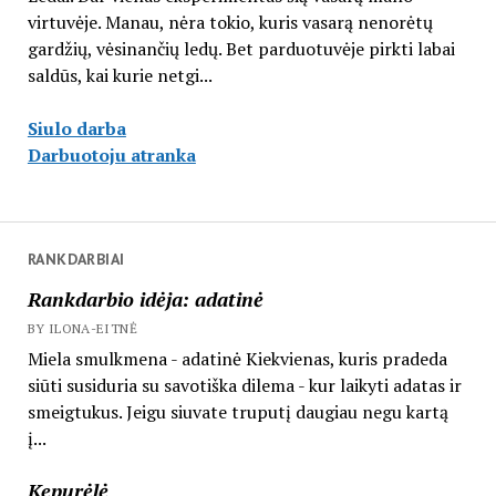
virtuvėje. Manau, nėra tokio, kuris vasarą nenorėtų
gardžių, vėsinančių ledų. Bet parduotuvėje pirkti labai
saldūs, kai kurie netgi...
Siulo darba
Darbuotoju atranka
RANKDARBIAI
Rankdarbio idėja: adatinė
BY ILONA-EITNĖ
Miela smulkmena - adatinė Kiekvienas, kuris pradeda
siūti susiduria su savotiška dilema - kur laikyti adatas ir
smeigtukus. Jeigu siuvate truputį daugiau negu kartą
į...
Kepurėlė