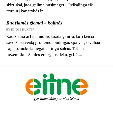
skirtukai, juos galime nusimegzti. Reikalinga tik
truputį kantrybės ir,...
Ruošiamės žiemai – kojinės
BY NIJOLĖ HUNTER
Kad žiema artėja, mums kužda gamta, kuri keičia
savo žalią veidą į rudeniui būdingas spalvas, o vėliau
taps suniokota negailestingo šalčio. Tačiau
nežemiškos Saulės energijos dėka, gebės...
gyvenimo būdo portalas šeimai