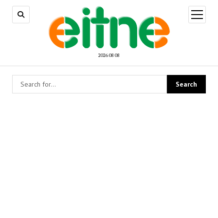
open
menu
2026 08 08