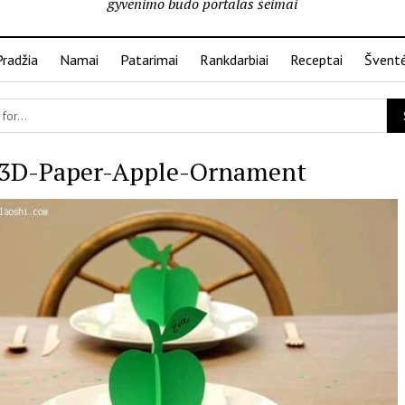
gyvenimo būdo portalas šeimai
Pradžia
Namai
Patarimai
Rankdarbiai
Receptai
Švent
3D-Paper-Apple-Ornament