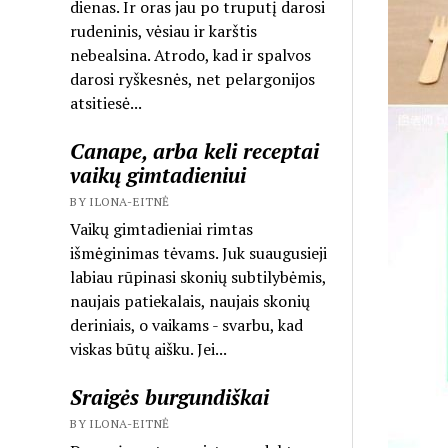
dienas. Ir oras jau po truputį darosi
rudeninis, vėsiau ir karštis
nebealsina. Atrodo, kad ir spalvos
darosi ryškesnės, net pelargonijos
atsitiesė...
Canape, arba keli receptai
vaikų gimtadieniui
BY ILONA-EITNĖ
Vaikų gimtadieniai rimtas
išmėginimas tėvams. Juk suaugusieji
labiau rūpinasi skonių subtilybėmis,
naujais patiekalais, naujais skonių
deriniais, o vaikams - svarbu, kad
viskas būtų aišku. Jei...
Sraigės burgundiškai
BY ILONA-EITNĖ