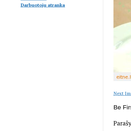
Darbuotoju atranka
Next Im
Be Fi
Paraš