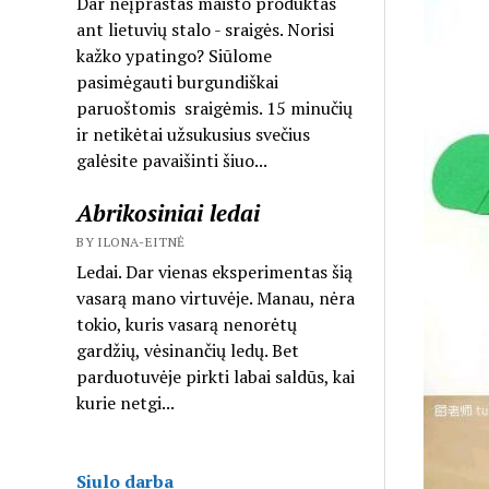
Dar neįprastas maisto produktas
ant lietuvių stalo - sraigės. Norisi
kažko ypatingo? Siūlome
pasimėgauti burgundiškai
paruoštomis sraigėmis. 15 minučių
ir netikėtai užsukusius svečius
galėsite pavaišinti šiuo...
Abrikosiniai ledai
BY ILONA-EITNĖ
Ledai. Dar vienas eksperimentas šią
vasarą mano virtuvėje. Manau, nėra
tokio, kuris vasarą nenorėtų
gardžių, vėsinančių ledų. Bet
parduotuvėje pirkti labai saldūs, kai
kurie netgi...
Siulo darba