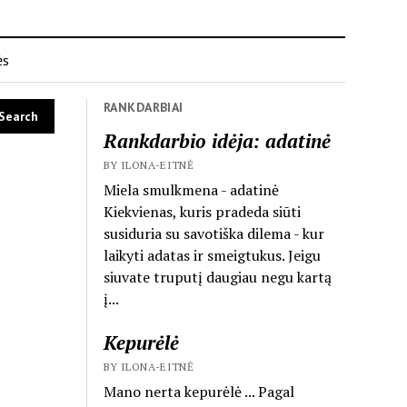
ės
RANKDARBIAI
Rankdarbio idėja: adatinė
BY ILONA-EITNĖ
Miela smulkmena - adatinė
Kiekvienas, kuris pradeda siūti
susiduria su savotiška dilema - kur
laikyti adatas ir smeigtukus. Jeigu
siuvate truputį daugiau negu kartą
į...
Kepurėlė
BY ILONA-EITNĖ
Mano nerta kepurėlė ... Pagal