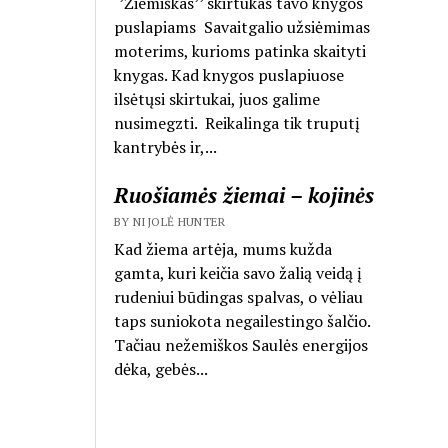
‘’Žiemiškas’’ skirtukas tavo knygos
puslapiams Savaitgalio užsiėmimas
moterims, kurioms patinka skaityti
knygas. Kad knygos puslapiuose
ilsėtųsi skirtukai, juos galime
nusimegzti. Reikalinga tik truputį
kantrybės ir,...
Ruošiamės žiemai – kojinės
BY NIJOLĖ HUNTER
Kad žiema artėja, mums kužda
gamta, kuri keičia savo žalią veidą į
rudeniui būdingas spalvas, o vėliau
taps suniokota negailestingo šalčio.
Tačiau nežemiškos Saulės energijos
dėka, gebės...