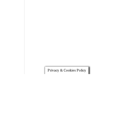
Privacy & Cookies Policy
Scroll
to
the
top