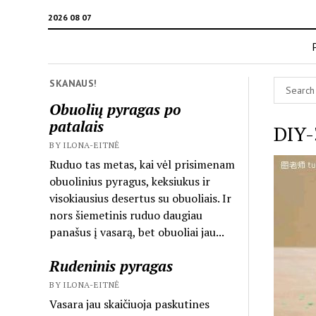
2026 08 07
SKANAUS!
Obuolių pyragas po
patalais
DIY-
BY ILONA-EITNĖ
Ruduo tas metas, kai vėl prisimenam
obuolinius pyragus, keksiukus ir
visokiausius desertus su obuoliais. Ir
nors šiemetinis ruduo daugiau
panašus į vasarą, bet obuoliai jau...
Rudeninis pyragas
BY ILONA-EITNĖ
Vasara jau skaičiuoja paskutines