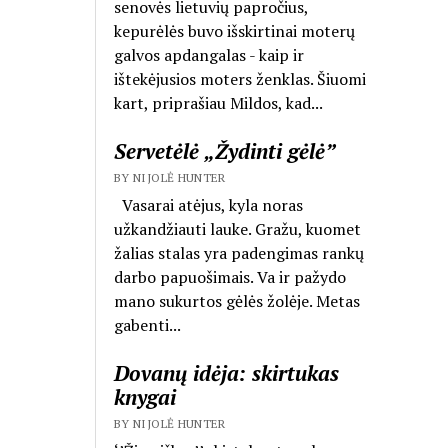
senovės lietuvių papročius,
kepurėlės buvo išskirtinai moterų
galvos apdangalas - kaip ir
ištekėjusios moters ženklas. Šiuomi
kart, priprašiau Mildos, kad...
Servetėlė „Žydinti gėlė”
BY NIJOLĖ HUNTER
Vasarai atėjus, kyla noras
užkandžiauti lauke. Gražu, kuomet
žalias stalas yra padengimas rankų
darbo papuošimais. Va ir pažydo
mano sukurtos gėlės žolėje. Metas
gabenti...
Dovanų idėja: skirtukas
knygai
BY NIJOLĖ HUNTER