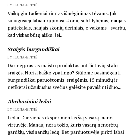
BY ILONA-EITNĖ
Vaikų gimtadieniai rimtas išmėginimas tėvams. Juk
suaugusieji labiau rūpinasi skonių subtilybėmis, naujais
patiekalais, naujais skonių deriniais, o vaikams - svarbu,
kad viskas būtų aišku. Jei...
Sraigės burgundiškai
BY ILONA-EITNĖ
Dar neįprastas maisto produktas ant lietuvių stalo -
sraigės. Norisi kažko ypatingo? Siūlome pasimėgauti
burgundiškai paruoštomis sraigėmis. 15 minučių ir
netikėtai užsukusius svečius galėsite pavaišinti šiuo...
Abrikosiniai ledai
BY ILONA-EITNĖ
Ledai. Dar vienas eksperimentas šią vasarą mano
virtuvėje. Manau, nėra tokio, kuris vasarą nenorėtų
gardžių, vėsinančių ledų. Bet parduotuvėje pirkti labai