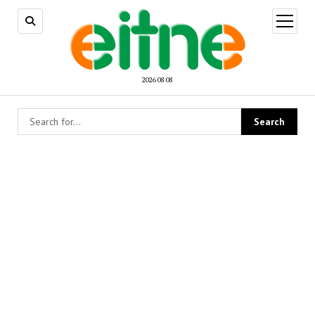
open
menu
2026 08 08