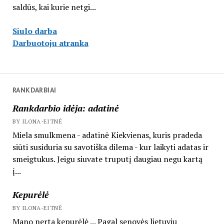
saldūs, kai kurie netgi...
Siulo darba
Darbuotoju atranka
RANKDARBIAI
Rankdarbio idėja: adatinė
BY ILONA-EITNĖ
Miela smulkmena - adatinė Kiekvienas, kuris pradeda
siūti susiduria su savotiška dilema - kur laikyti adatas ir
smeigtukus. Jeigu siuvate truputį daugiau negu kartą
į...
Kepurėlė
BY ILONA-EITNĖ
Mano nerta kepurėlė ... Pagal senovės lietuvių