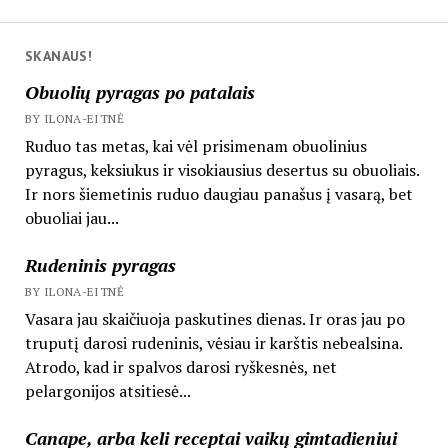
SKANAUS!
Obuolių pyragas po patalais
BY ILONA-EITNĖ
Ruduo tas metas, kai vėl prisimenam obuolinius
pyragus, keksiukus ir visokiausius desertus su obuoliais.
Ir nors šiemetinis ruduo daugiau panašus į vasarą, bet
obuoliai jau...
Rudeninis pyragas
BY ILONA-EITNĖ
Vasara jau skaičiuoja paskutines dienas. Ir oras jau po
truputį darosi rudeninis, vėsiau ir karštis nebealsina.
Atrodo, kad ir spalvos darosi ryškesnės, net
pelargonijos atsitiesė...
Canape, arba keli receptai vaikų gimtadieniui