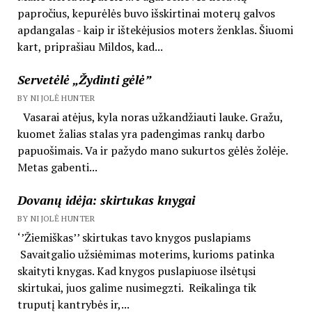
papročius, kepurėlės buvo išskirtinai moterų galvos
apdangalas - kaip ir ištekėjusios moters ženklas. Šiuomi
kart, priprašiau Mildos, kad...
Servetėlė „Žydinti gėlė”
BY NIJOLĖ HUNTER
Vasarai atėjus, kyla noras užkandžiauti lauke. Gražu,
kuomet žalias stalas yra padengimas rankų darbo
papuošimais. Va ir pažydo mano sukurtos gėlės žolėje.
Metas gabenti...
Dovanų idėja: skirtukas knygai
BY NIJOLĖ HUNTER
‘’Žiemiškas’’ skirtukas tavo knygos puslapiams
Savaitgalio užsiėmimas moterims, kurioms patinka
skaityti knygas. Kad knygos puslapiuose ilsėtųsi
skirtukai, juos galime nusimegzti. Reikalinga tik
truputį kantrybės ir,...