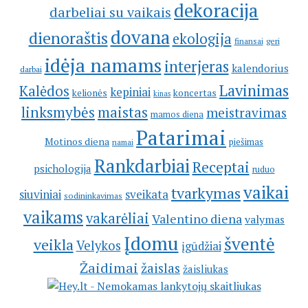
dekoracija
darbeliai su vaikais
dovana
dienoraštis
ekologija
geri
finansai
idėja namams
interjeras
kalendorius
darbai
Lavinimas
Kalėdos
kepiniai
kelionės
koncertas
kinas
linksmybės
maistas
meistravimas
mamos diena
Patarimai
Motinos diena
piešimas
namai
Rankdarbiai
Receptai
psichologija
ruduo
vaikai
tvarkymas
siuviniai
sveikata
sodininkavimas
vaikams
vakarėliai
Valentino diena
valymas
Įdomu
šventė
veikla
Velykos
įgūdžiai
Žaidimai
žaislas
žaisliukas