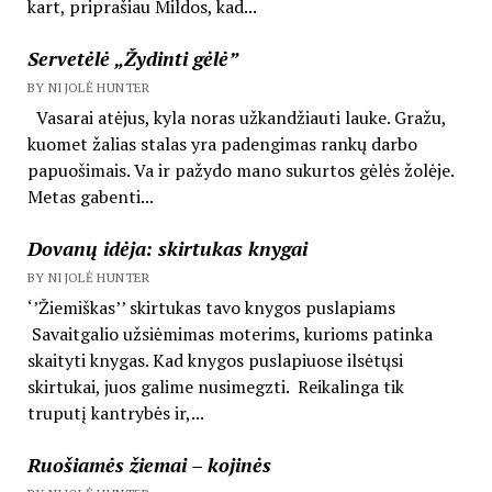
kart, priprašiau Mildos, kad...
Servetėlė „Žydinti gėlė”
BY NIJOLĖ HUNTER
Vasarai atėjus, kyla noras užkandžiauti lauke. Gražu,
kuomet žalias stalas yra padengimas rankų darbo
papuošimais. Va ir pažydo mano sukurtos gėlės žolėje.
Metas gabenti...
Dovanų idėja: skirtukas knygai
BY NIJOLĖ HUNTER
‘’Žiemiškas’’ skirtukas tavo knygos puslapiams
Savaitgalio užsiėmimas moterims, kurioms patinka
skaityti knygas. Kad knygos puslapiuose ilsėtųsi
skirtukai, juos galime nusimegzti. Reikalinga tik
truputį kantrybės ir,...
Ruošiamės žiemai – kojinės