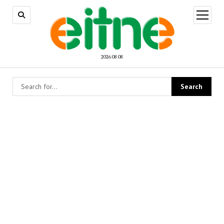
open
menu
2026 08 08