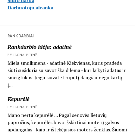
Siulo darba
Darbuotoju atranka
RANKDARBIAI
Rankdarbio idėja: adatinė
BY ILONA-EITNĖ
Miela smulkmena - adatinė Kiekvienas, kuris pradeda
siūti susiduria su savotiška dilema - kur laikyti adatas ir
smeigtukus. Jeigu siuvate truputį daugiau negu kartą
į...
Kepurėlė
BY ILONA-EITNĖ
Mano nerta kepurėlė ... Pagal senovės lietuvių
papročius, kepurėlės buvo išskirtinai moterų galvos
apdangalas - kaip ir ištekėjusios moters ženklas. Šiuomi