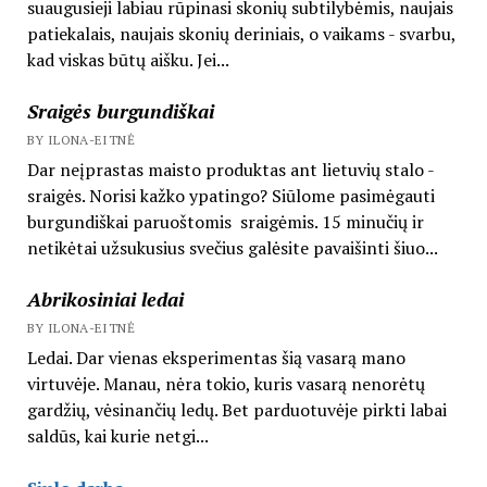
suaugusieji labiau rūpinasi skonių subtilybėmis, naujais
patiekalais, naujais skonių deriniais, o vaikams - svarbu,
kad viskas būtų aišku. Jei...
Sraigės burgundiškai
BY ILONA-EITNĖ
Dar neįprastas maisto produktas ant lietuvių stalo -
sraigės. Norisi kažko ypatingo? Siūlome pasimėgauti
burgundiškai paruoštomis sraigėmis. 15 minučių ir
netikėtai užsukusius svečius galėsite pavaišinti šiuo...
Abrikosiniai ledai
BY ILONA-EITNĖ
Ledai. Dar vienas eksperimentas šią vasarą mano
virtuvėje. Manau, nėra tokio, kuris vasarą nenorėtų
gardžių, vėsinančių ledų. Bet parduotuvėje pirkti labai
saldūs, kai kurie netgi...