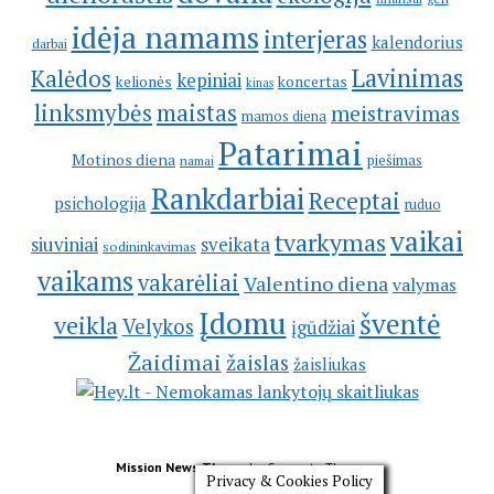
idėja namams
interjeras
kalendorius
darbai
Lavinimas
Kalėdos
kepiniai
kelionės
koncertas
kinas
linksmybės
maistas
meistravimas
mamos diena
Patarimai
Motinos diena
piešimas
namai
Rankdarbiai
Receptai
psichologija
ruduo
vaikai
tvarkymas
siuviniai
sveikata
sodininkavimas
vaikams
vakarėliai
Valentino diena
valymas
Įdomu
šventė
veikla
Velykos
įgūdžiai
Žaidimai
žaislas
žaisliukas
Mission News Theme
by Compete Themes.
Privacy & Cookies Policy