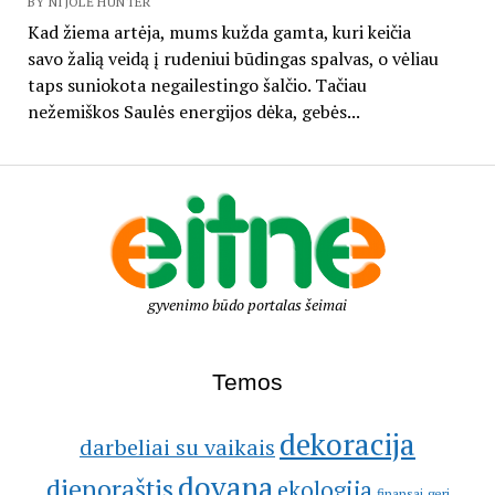
BY NIJOLĖ HUNTER
Kad žiema artėja, mums kužda gamta, kuri keičia
savo žalią veidą į rudeniui būdingas spalvas, o vėliau
taps suniokota negailestingo šalčio. Tačiau
nežemiškos Saulės energijos dėka, gebės...
gyvenimo būdo portalas šeimai
Temos
dekoracija
darbeliai su vaikais
dovana
dienoraštis
ekologija
geri
finansai