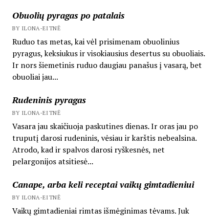
Obuolių pyragas po patalais
BY ILONA-EITNĖ
Ruduo tas metas, kai vėl prisimenam obuolinius
pyragus, keksiukus ir visokiausius desertus su obuoliais.
Ir nors šiemetinis ruduo daugiau panašus į vasarą, bet
obuoliai jau...
Rudeninis pyragas
BY ILONA-EITNĖ
Vasara jau skaičiuoja paskutines dienas. Ir oras jau po
truputį darosi rudeninis, vėsiau ir karštis nebealsina.
Atrodo, kad ir spalvos darosi ryškesnės, net
pelargonijos atsitiesė...
Canape, arba keli receptai vaikų gimtadieniui
BY ILONA-EITNĖ
Vaikų gimtadieniai rimtas išmėginimas tėvams. Juk