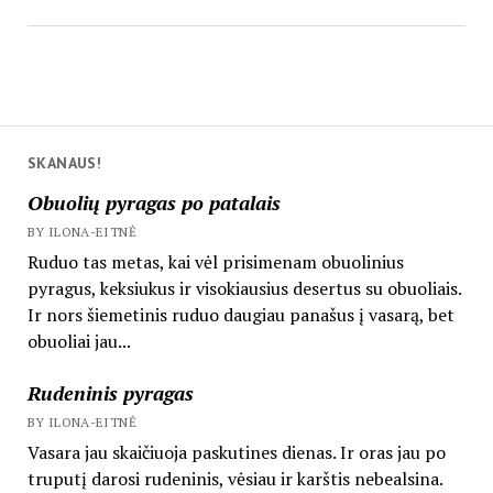
SKANAUS!
Obuolių pyragas po patalais
BY ILONA-EITNĖ
Ruduo tas metas, kai vėl prisimenam obuolinius
pyragus, keksiukus ir visokiausius desertus su obuoliais.
Ir nors šiemetinis ruduo daugiau panašus į vasarą, bet
obuoliai jau...
Rudeninis pyragas
BY ILONA-EITNĖ
Vasara jau skaičiuoja paskutines dienas. Ir oras jau po
truputį darosi rudeninis, vėsiau ir karštis nebealsina.