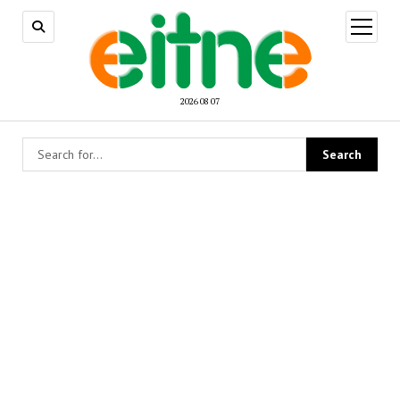
open
menu
2026 08 07