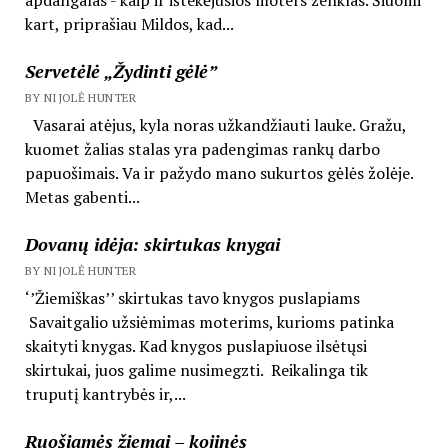
kart, priprašiau Mildos, kad...
Servetėlė „Žydinti gėlė”
BY NIJOLĖ HUNTER
Vasarai atėjus, kyla noras užkandžiauti lauke. Gražu,
kuomet žalias stalas yra padengimas rankų darbo
papuošimais. Va ir pažydo mano sukurtos gėlės žolėje.
Metas gabenti...
Dovanų idėja: skirtukas knygai
BY NIJOLĖ HUNTER
‘’Žiemiškas’’ skirtukas tavo knygos puslapiams
Savaitgalio užsiėmimas moterims, kurioms patinka
skaityti knygas. Kad knygos puslapiuose ilsėtųsi
skirtukai, juos galime nusimegzti. Reikalinga tik
truputį kantrybės ir,...
Ruošiamės žiemai – kojinės