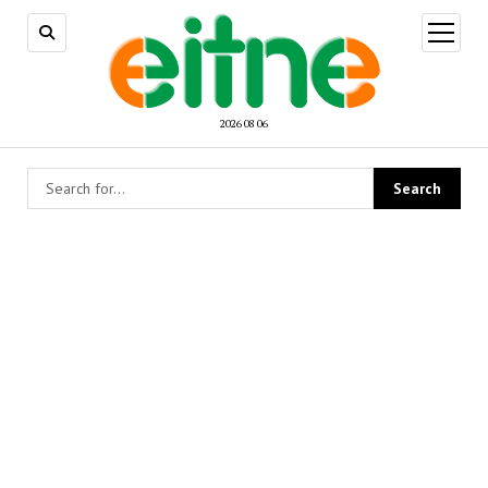
open
menu
2026 08 06