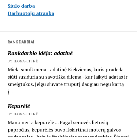
Siulo darba
Darbuotoju atranka
RANKDARBIAI
Rankdarbio idėja: adatinė
BY ILONA-EITNĖ
Miela smulkmena - adatinė Kiekvienas, kuris pradeda
siūti susiduria su savotiška dilema - kur laikyti adatas ir
smeigtukus. Jeigu siuvate truputį daugiau negu kartą
į...
Kepurėlė
BY ILONA-EITNĖ
Mano nerta kepurėlė ... Pagal senovės lietuvių
papročius, kepurėlės buvo išskirtinai moterų galvos
apdangalas - kaip ir ištekėjusios moters ženklas. Šiuomi