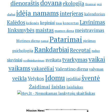
dovana
dienoraštis
ekologija
geri
finansai
idėja namams
interjeras
kalendorius
darbai
Lavinimas
Kalėdos
kepiniai
kelionės
koncertas
kinas
linksmybės
maistas
meistravimas
mamos diena
Patarimai
Motinos diena
piešimas
namai
Rankdarbiai
Receptai
psichologija
ruduo
vaikai
tvarkymas
siuviniai
sveikata
sodininkavimas
vaikams
vakarėliai
Valentino diena
valymas
Įdomu
šventė
veikla
Velykos
įgūdžiai
Žaidimai
žaislas
žaisliukas
Mission News Theme
by Compete Themes.