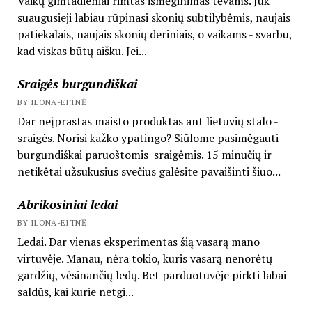
Vaikų gimtadieniai rimtas išmėginimas tėvams. Juk
suaugusieji labiau rūpinasi skonių subtilybėmis, naujais
patiekalais, naujais skonių deriniais, o vaikams - svarbu,
kad viskas būtų aišku. Jei...
Sraigės burgundiškai
BY ILONA-EITNĖ
Dar neįprastas maisto produktas ant lietuvių stalo -
sraigės. Norisi kažko ypatingo? Siūlome pasimėgauti
burgundiškai paruoštomis sraigėmis. 15 minučių ir
netikėtai užsukusius svečius galėsite pavaišinti šiuo...
Abrikosiniai ledai
BY ILONA-EITNĖ
Ledai. Dar vienas eksperimentas šią vasarą mano
virtuvėje. Manau, nėra tokio, kuris vasarą nenorėtų
gardžių, vėsinančių ledų. Bet parduotuvėje pirkti labai
saldūs, kai kurie netgi...