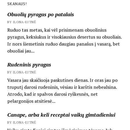
SKANAUS!
Obuolių pyragas po patalais
BY ILONA-EITNĖ
Ruduo tas metas, kai vėl prisimenam obuolinius
pyragus, keksiukus ir visokiausius desertus su obuoliais.
Ir nors šiemetinis ruduo daugiau panašus į vasarą, bet
obuoliai jau...
Rudeninis pyragas
BY ILONA-EITNĖ
Vasara jau skaičiuoja paskutines dienas. Ir oras jau po
truputį darosi rudeninis, vėsiau ir karštis nebealsina.
Atrodo, kad ir spalvos darosi ryškesnės, net
pelargonijos atsitiesė...
Canape, arba keli receptai vaikų gimtadieniui
BY ILONA-EITNĖ