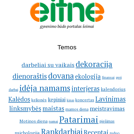
gyvenimo būdo portalas šeimai
Temos
dekoracija
darbeliai su vaikais
dovana
dienoraštis
ekologija
geri
finansai
idėja namams
interjeras
kalendorius
darbai
Lavinimas
Kalėdos
kepiniai
kelionės
koncertas
kinas
linksmybės
maistas
meistravimas
mamos diena
Patarimai
Motinos diena
piešimas
namai
Rankdarbiai
Receptai
psichologija
ruduo