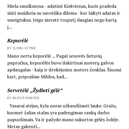
Miela smulkmena - adatinė Kiekvienas, kuris pradeda
siūti susiduria su savotiška dilema - kur laikyti adatas ir
smeigtukus. Jeigu siuvate truputį daugiau negu kartą
į...
Kepurėlė
BY ILONA-EITNĖ
Mano nerta kepurėlė ... Pagal senovės lietuvių
papročius, kepurėlės buvo išskirtinai moterų galvos
apdangalas - kaip ir ištekėjusios moters ženklas. Šiuomi
kart, priprašiau Mildos, kad...
Servetėlė „Žydinti gėlė”
BY NIJOLĖ HUNTER
Vasarai atėjus, kyla noras užkandžiauti lauke. Gražu,
kuomet žalias stalas yra padengimas rankų darbo
papuošimais. Va ir pažydo mano sukurtos gėlės žolėje.
Metas gabenti...