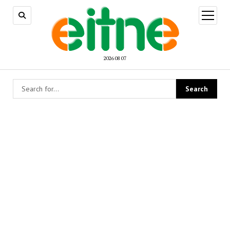
open
menu
2026 08 07