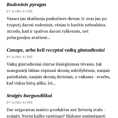
Rudeninis pyragas
BY ILONA-EITNĖ
Vasara jau skaičiuoja paskutines dienas. Ir oras jau po
truputį darosi rudeninis, vėsiau ir karštis nebealsina.
Atrodo, kad ir spalvos darosi ryškesnės, net
pelargonijos atsitiesė...
Canape, arba keli receptai vaikų gimtadieniui
BY ILONA-EITNĖ
Vaikų gimtadieniai rimtas išmėginimas tėvams. Juk
suaugusieji labiau rūpinasi skonių subtilybėmis, naujais
patiekalais, naujais skonių deriniais, o vaikams - svarbu,
kad viskas būtų aišku. Jei...
Sraigės burgundiškai
BY ILONA-EITNĖ
Dar neįprastas maisto produktas ant lietuvių stalo -
sraigės. Norisi kažko ypatingo? Siūlome pasimėgauti