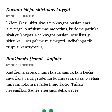
Dovanų idėja: skirtukas knygai
BY NIJOLĖ HUNTER
‘’Žiemiškas’’ skirtukas tavo knygos puslapiams
Savaitgalio užsiėmimas moterims, kurioms patinka
skaityti knygas. Kad knygos puslapiuose ilsėtųsi
skirtukai, juos galime nusimegzti. Reikalinga tik
truputį kantrybės ir,...
Ruošiamės žiemai – kojinės
BY NIJOLĖ HUNTER
Kad žiema artėja, mums kužda gamta, kuri keičia
savo žalią veidą į rudeniui būdingas spalvas, o vėliau
taps suniokota negailestingo šalčio. Tačiau
nežemiškos Saulės energijos dėka, gebės...