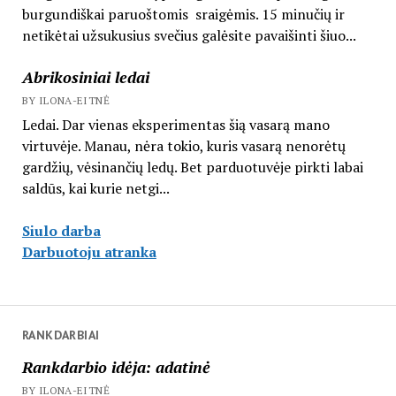
burgundiškai paruoštomis sraigėmis. 15 minučių ir
netikėtai užsukusius svečius galėsite pavaišinti šiuo...
Abrikosiniai ledai
BY ILONA-EITNĖ
Ledai. Dar vienas eksperimentas šią vasarą mano
virtuvėje. Manau, nėra tokio, kuris vasarą nenorėtų
gardžių, vėsinančių ledų. Bet parduotuvėje pirkti labai
saldūs, kai kurie netgi...
Siulo darba
Darbuotoju atranka
RANKDARBIAI
Rankdarbio idėja: adatinė
BY ILONA-EITNĖ