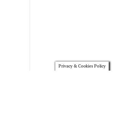
Privacy & Cookies Policy
Scroll
to
the
top