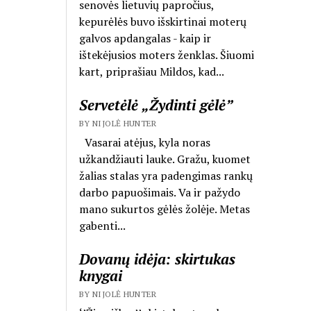
senovės lietuvių papročius,
kepurėlės buvo išskirtinai moterų
galvos apdangalas - kaip ir
ištekėjusios moters ženklas. Šiuomi
kart, priprašiau Mildos, kad...
Servetėlė „Žydinti gėlė”
BY NIJOLĖ HUNTER
Vasarai atėjus, kyla noras
užkandžiauti lauke. Gražu, kuomet
žalias stalas yra padengimas rankų
darbo papuošimais. Va ir pažydo
mano sukurtos gėlės žolėje. Metas
gabenti...
Dovanų idėja: skirtukas
knygai
BY NIJOLĖ HUNTER