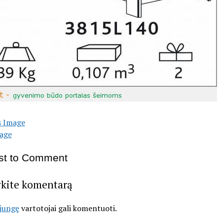
s Image
age
rst to Comment
ykite komentarą
ijungę
vartotojai gali komentuoti.