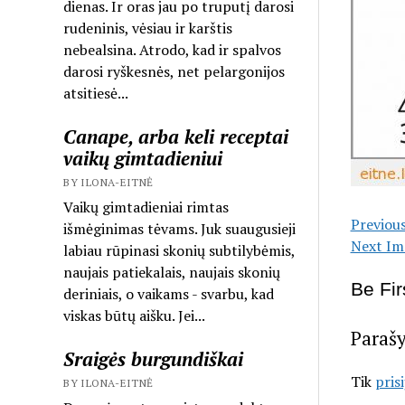
dienas. Ir oras jau po truputį darosi
rudeninis, vėsiau ir karštis
nebealsina. Atrodo, kad ir spalvos
darosi ryškesnės, net pelargonijos
atsitiesė...
Canape, arba keli receptai
vaikų gimtadieniui
BY ILONA-EITNĖ
Vaikų gimtadieniai rimtas
Previou
išmėginimas tėvams. Juk suaugusieji
Next Im
labiau rūpinasi skonių subtilybėmis,
naujais patiekalais, naujais skonių
Be Fi
deriniais, o vaikams - svarbu, kad
viskas būtų aišku. Jei...
Paraš
Sraigės burgundiškai
Tik
pris
BY ILONA-EITNĖ