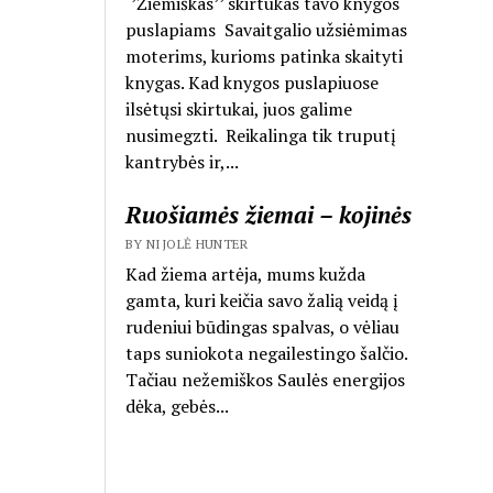
‘’Žiemiškas’’ skirtukas tavo knygos
puslapiams Savaitgalio užsiėmimas
moterims, kurioms patinka skaityti
knygas. Kad knygos puslapiuose
ilsėtųsi skirtukai, juos galime
nusimegzti. Reikalinga tik truputį
kantrybės ir,...
Ruošiamės žiemai – kojinės
BY NIJOLĖ HUNTER
Kad žiema artėja, mums kužda
gamta, kuri keičia savo žalią veidą į
rudeniui būdingas spalvas, o vėliau
taps suniokota negailestingo šalčio.
Tačiau nežemiškos Saulės energijos
dėka, gebės...