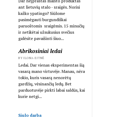
Dar neįprastas maisto produktas
ant lietuvių stalo - sraigės. Norisi
kažko ypatingo? Siūlome
pasimėgauti burgundiškai
paruoštomis sraigėmis. 15 minučių
ir netikėtai užsukusius svečius
galėsite pavaišinti šiuo...
Abrikosiniai ledai
BY ILONA-EITNĖ
Ledai. Dar vienas eksperimentas šią
vasarą mano virtuvėje. Manau, nėra
tokio, kuris vasarą nenorėtų
gardžių, vėsinančių ledų. Bet
parduotuvėje pirkti labai saldūs, kai
kurie netgi...
Siulo darba