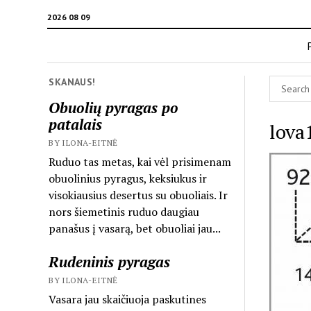
2026 08 09
SKANAUS!
Obuolių pyragas po
patalais
lova
BY ILONA-EITNĖ
Ruduo tas metas, kai vėl prisimenam
obuolinius pyragus, keksiukus ir
visokiausius desertus su obuoliais. Ir
nors šiemetinis ruduo daugiau
panašus į vasarą, bet obuoliai jau...
Rudeninis pyragas
BY ILONA-EITNĖ
Vasara jau skaičiuoja paskutines