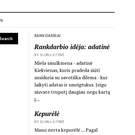
ės
RANKDARBIAI
Rankdarbio idėja: adatinė
BY ILONA-EITNĖ
Miela smulkmena - adatinė
Kiekvienas, kuris pradeda siūti
susiduria su savotiška dilema - kur
laikyti adatas ir smeigtukus. Jeigu
siuvate truputį daugiau negu kartą
į...
Kepurėlė
BY ILONA-EITNĖ
Mano nerta kepurėlė ... Pagal