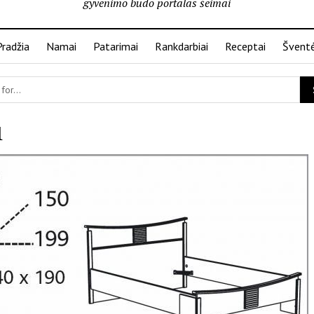
gyvenimo būdo portalas šeimai
Pradžia
Namai
Patarimai
Rankdarbiai
Receptai
Švent
1