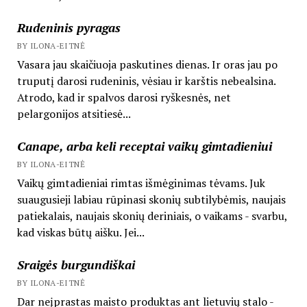
Rudeninis pyragas
BY ILONA-EITNĖ
Vasara jau skaičiuoja paskutines dienas. Ir oras jau po
truputį darosi rudeninis, vėsiau ir karštis nebealsina.
Atrodo, kad ir spalvos darosi ryškesnės, net
pelargonijos atsitiesė...
Canape, arba keli receptai vaikų gimtadieniui
BY ILONA-EITNĖ
Vaikų gimtadieniai rimtas išmėginimas tėvams. Juk
suaugusieji labiau rūpinasi skonių subtilybėmis, naujais
patiekalais, naujais skonių deriniais, o vaikams - svarbu,
kad viskas būtų aišku. Jei...
Sraigės burgundiškai
BY ILONA-EITNĖ
Dar neįprastas maisto produktas ant lietuvių stalo -