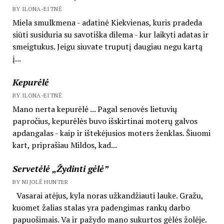
BY ILONA-EITNĖ
Miela smulkmena - adatinė Kiekvienas, kuris pradeda
siūti susiduria su savotiška dilema - kur laikyti adatas ir
smeigtukus. Jeigu siuvate truputį daugiau negu kartą
į...
Kepurėlė
BY ILONA-EITNĖ
Mano nerta kepurėlė ... Pagal senovės lietuvių
papročius, kepurėlės buvo išskirtinai moterų galvos
apdangalas - kaip ir ištekėjusios moters ženklas. Šiuomi
kart, priprašiau Mildos, kad...
Servetėlė „Žydinti gėlė”
BY NIJOLĖ HUNTER
Vasarai atėjus, kyla noras užkandžiauti lauke. Gražu,
kuomet žalias stalas yra padengimas rankų darbo
papuošimais. Va ir pažydo mano sukurtos gėlės žolėje.