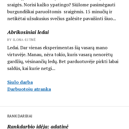
sraigės. Norisi kažko ypatingo? Siūlome pasimėgauti
burgundiškai paruoštomis sraigėmis. 15 minučių ir
netikėtai užsukusius svečius galėsite pavaišinti šiuo...
Abrikosiniai ledai
BY ILONA-EITNĖ
Ledai. Dar vienas eksperimentas šią vasarą mano
virtuvėje. Manau, nėra tokio, kuris vasarą nenorėtų
gardžių, vėsinančių ledų. Bet parduotuvėje pirkti labai
saldūs, kai kurie netgi...
Siulo darba
Darbuotoju atranka
RANKDARBIAI
Rankdarbio idėja: adatinė