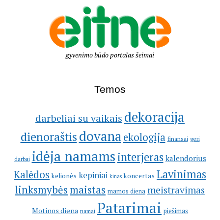
gyvenimo būdo portalas šeimai
Temos
dekoracija
darbeliai su vaikais
dovana
dienoraštis
ekologija
geri
finansai
idėja namams
interjeras
kalendorius
darbai
Lavinimas
Kalėdos
kepiniai
kelionės
koncertas
kinas
linksmybės
maistas
meistravimas
mamos diena
Patarimai
Motinos diena
piešimas
namai