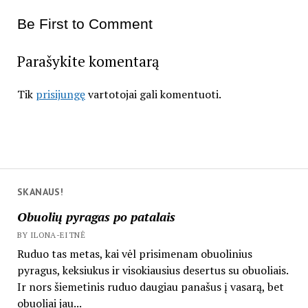
Be First to Comment
Parašykite komentarą
Tik
prisijungę
vartotojai gali komentuoti.
SKANAUS!
Obuolių pyragas po patalais
BY ILONA-EITNĖ
Ruduo tas metas, kai vėl prisimenam obuolinius
pyragus, keksiukus ir visokiausius desertus su obuoliais.
Ir nors šiemetinis ruduo daugiau panašus į vasarą, bet
obuoliai jau...