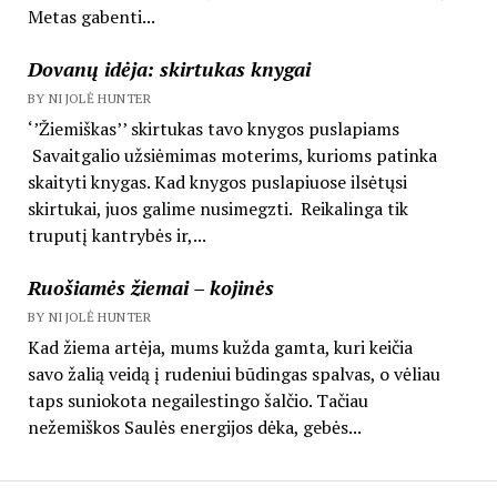
Metas gabenti...
Dovanų idėja: skirtukas knygai
BY NIJOLĖ HUNTER
‘’Žiemiškas’’ skirtukas tavo knygos puslapiams
Savaitgalio užsiėmimas moterims, kurioms patinka
skaityti knygas. Kad knygos puslapiuose ilsėtųsi
skirtukai, juos galime nusimegzti. Reikalinga tik
truputį kantrybės ir,...
Ruošiamės žiemai – kojinės
BY NIJOLĖ HUNTER
Kad žiema artėja, mums kužda gamta, kuri keičia
savo žalią veidą į rudeniui būdingas spalvas, o vėliau
taps suniokota negailestingo šalčio. Tačiau
nežemiškos Saulės energijos dėka, gebės...