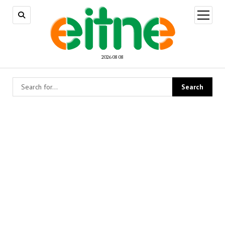
open
menu
2026 08 08