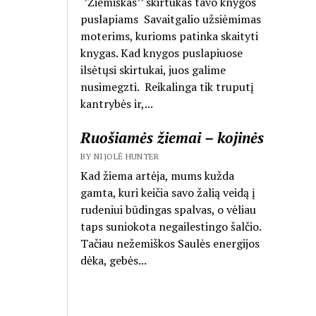
‘’Žiemiškas’’ skirtukas tavo knygos
puslapiams Savaitgalio užsiėmimas
moterims, kurioms patinka skaityti
knygas. Kad knygos puslapiuose
ilsėtųsi skirtukai, juos galime
nusimegzti. Reikalinga tik truputį
kantrybės ir,...
Ruošiamės žiemai – kojinės
BY NIJOLĖ HUNTER
Kad žiema artėja, mums kužda
gamta, kuri keičia savo žalią veidą į
rudeniui būdingas spalvas, o vėliau
taps suniokota negailestingo šalčio.
Tačiau nežemiškos Saulės energijos
dėka, gebės...