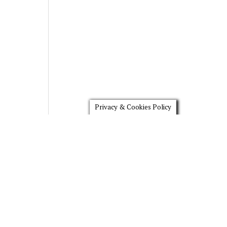
Privacy & Cookies Policy
Scroll
to
the
top