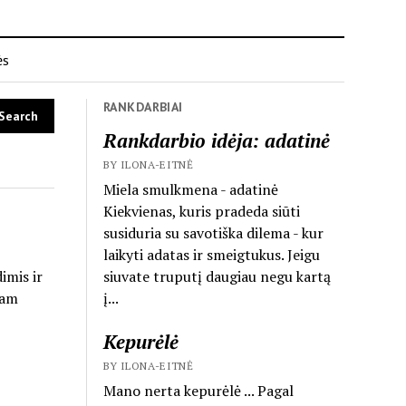
ės
RANKDARBIAI
Rankdarbio idėja: adatinė
BY ILONA-EITNĖ
Miela smulkmena - adatinė
Kiekvienas, kuris pradeda siūti
susiduria su savotiška dilema - kur
laikyti adatas ir smeigtukus. Jeigu
siuvate truputį daugiau negu kartą
imis ir
į...
kam
Kepurėlė
BY ILONA-EITNĖ
Mano nerta kepurėlė ... Pagal