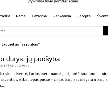
gyvenimo būdo portalas šeimai
Pradžia
Namai
Patarimai
Rankdarbiai
Receptai
Švent
 tagged as “vazonbas”
o durys: jų puošyba
EITNĖ ON 2012 03 30
dar viena šventė, kurios metu namai pasipuošė raudonomis šird
s akcentais. Arba nepasipuošė – čia jau kaip kas mėgsta ir kaip 
u.…