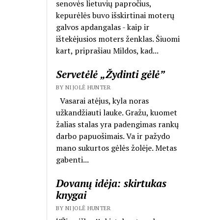
senovės lietuvių papročius,
kepurėlės buvo išskirtinai moterų
galvos apdangalas - kaip ir
ištekėjusios moters ženklas. Šiuomi
kart, priprašiau Mildos, kad...
Servetėlė „Žydinti gėlė”
BY NIJOLĖ HUNTER
Vasarai atėjus, kyla noras
užkandžiauti lauke. Gražu, kuomet
žalias stalas yra padengimas rankų
darbo papuošimais. Va ir pažydo
mano sukurtos gėlės žolėje. Metas
gabenti...
Dovanų idėja: skirtukas
knygai
BY NIJOLĖ HUNTER