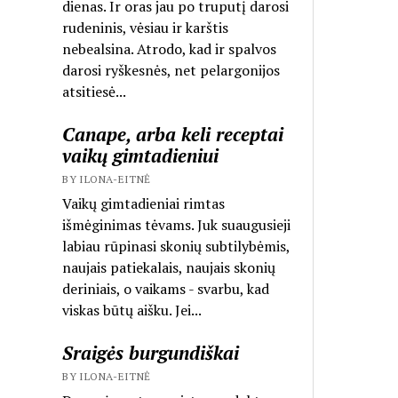
dienas. Ir oras jau po truputį darosi
rudeninis, vėsiau ir karštis
nebealsina. Atrodo, kad ir spalvos
darosi ryškesnės, net pelargonijos
atsitiesė...
Canape, arba keli receptai
vaikų gimtadieniui
BY ILONA-EITNĖ
Vaikų gimtadieniai rimtas
išmėginimas tėvams. Juk suaugusieji
labiau rūpinasi skonių subtilybėmis,
naujais patiekalais, naujais skonių
deriniais, o vaikams - svarbu, kad
viskas būtų aišku. Jei...
Sraigės burgundiškai
BY ILONA-EITNĖ