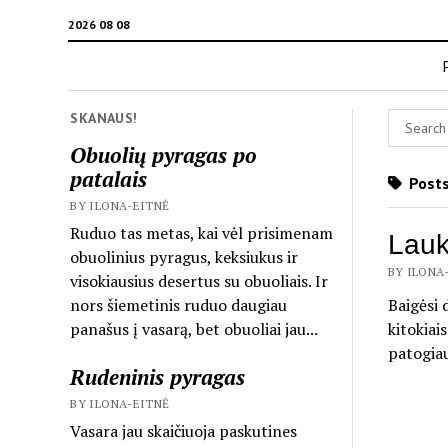
2026 08 08
SKANAUS!
Obuolių pyragas po
patalais
Posts
BY ILONA-EITNĖ
Ruduo tas metas, kai vėl prisimenam
Lauk
obuolinius pyragus, keksiukus ir
BY ILONA-
visokiausius desertus su obuoliais. Ir
nors šiemetinis ruduo daugiau
Baigėsi 
panašus į vasarą, bet obuoliai jau...
kitokiai
patogia
Rudeninis pyragas
BY ILONA-EITNĖ
Vasara jau skaičiuoja paskutines