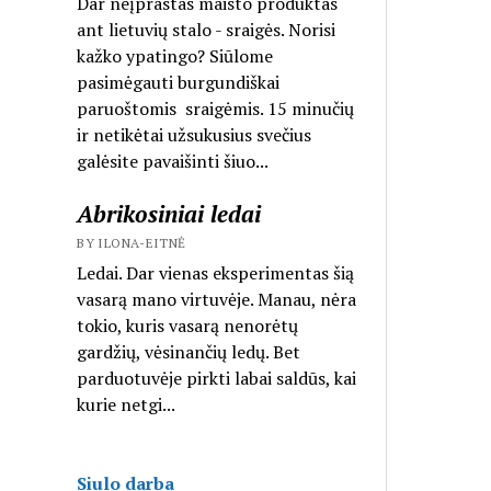
Dar neįprastas maisto produktas
ant lietuvių stalo - sraigės. Norisi
kažko ypatingo? Siūlome
pasimėgauti burgundiškai
paruoštomis sraigėmis. 15 minučių
ir netikėtai užsukusius svečius
galėsite pavaišinti šiuo...
Abrikosiniai ledai
BY ILONA-EITNĖ
Ledai. Dar vienas eksperimentas šią
vasarą mano virtuvėje. Manau, nėra
tokio, kuris vasarą nenorėtų
gardžių, vėsinančių ledų. Bet
parduotuvėje pirkti labai saldūs, kai
kurie netgi...
Siulo darba