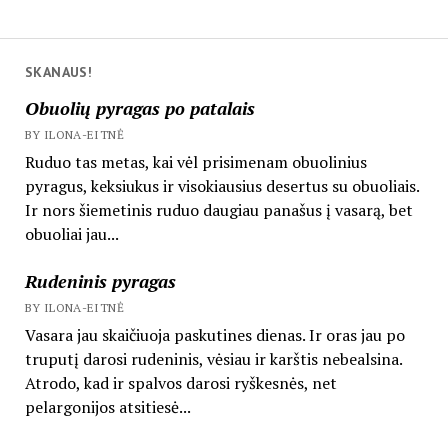
SKANAUS!
Obuolių pyragas po patalais
BY ILONA-EITNĖ
Ruduo tas metas, kai vėl prisimenam obuolinius
pyragus, keksiukus ir visokiausius desertus su obuoliais.
Ir nors šiemetinis ruduo daugiau panašus į vasarą, bet
obuoliai jau...
Rudeninis pyragas
BY ILONA-EITNĖ
Vasara jau skaičiuoja paskutines dienas. Ir oras jau po
truputį darosi rudeninis, vėsiau ir karštis nebealsina.
Atrodo, kad ir spalvos darosi ryškesnės, net
pelargonijos atsitiesė...