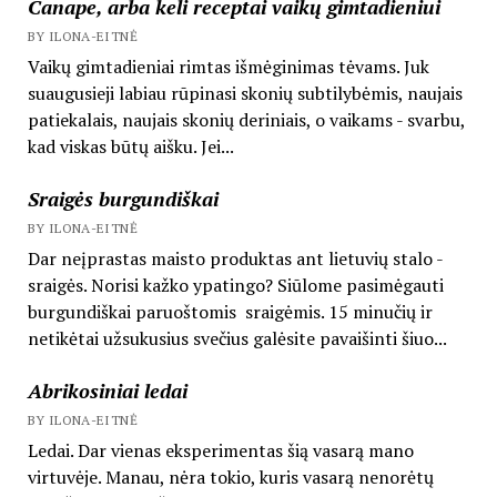
Canape, arba keli receptai vaikų gimtadieniui
BY ILONA-EITNĖ
Vaikų gimtadieniai rimtas išmėginimas tėvams. Juk
suaugusieji labiau rūpinasi skonių subtilybėmis, naujais
patiekalais, naujais skonių deriniais, o vaikams - svarbu,
kad viskas būtų aišku. Jei...
Sraigės burgundiškai
BY ILONA-EITNĖ
Dar neįprastas maisto produktas ant lietuvių stalo -
sraigės. Norisi kažko ypatingo? Siūlome pasimėgauti
burgundiškai paruoštomis sraigėmis. 15 minučių ir
netikėtai užsukusius svečius galėsite pavaišinti šiuo...
Abrikosiniai ledai
BY ILONA-EITNĖ
Ledai. Dar vienas eksperimentas šią vasarą mano
virtuvėje. Manau, nėra tokio, kuris vasarą nenorėtų