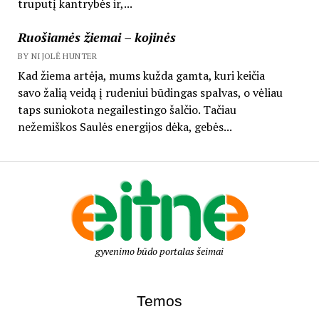
truputį kantrybės ir,...
Ruošiamės žiemai – kojinės
BY NIJOLĖ HUNTER
Kad žiema artėja, mums kužda gamta, kuri keičia
savo žalią veidą į rudeniui būdingas spalvas, o vėliau
taps suniokota negailestingo šalčio. Tačiau
nežemiškos Saulės energijos dėka, gebės...
gyvenimo būdo portalas šeimai
Temos