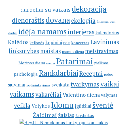
dekoracija
darbeliai su vaikais
dovana
dienoraštis
ekologija
geri
finansai
idėja namams
interjeras
kalendorius
darbai
Lavinimas
Kalėdos
kepiniai
kelionės
koncertas
kinas
linksmybės
maistas
meistravimas
mamos diena
Patarimai
Motinos diena
piešimas
namai
Rankdarbiai
Receptai
psichologija
ruduo
vaikai
tvarkymas
siuviniai
sveikata
sodininkavimas
vaikams
vakarėliai
Valentino diena
valymas
Įdomu
šventė
veikla
Velykos
įgūdžiai
Žaidimai
žaislas
žaisliukas