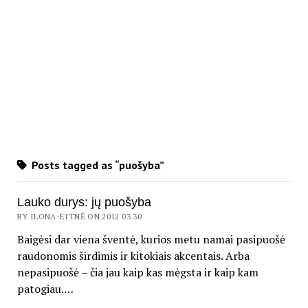
Posts tagged as “puošyba”
Lauko durys: jų puošyba
BY ILONA-EITNĖ ON 2012 03 30
Baigėsi dar viena šventė, kurios metu namai pasipuošė
raudonomis širdimis ir kitokiais akcentais. Arba
nepasipuošė – čia jau kaip kas mėgsta ir kaip kam
patogiau.…