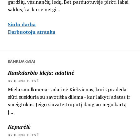
gardžių, vėsinančių ledų. Bet parduotuvėje pirkti labai
saldūs, kai kurie netgi...
Siulo darba
Darbuotoju atranka
RANKDARBIAI
Rankdarbio idėja: adatinė
BY ILONA-EITNĖ
Miela smulkmena - adatinė Kiekvienas, kuris pradeda
siūti susiduria su savotiška dilema - kur laikyti adatas ir
smeigtukus. Jeigu siuvate truputį daugiau negu kartą
į...
Kepurėlė
BY ILONA-EITNĖ