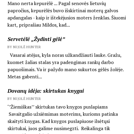
Mano nerta kepurėlė ... Pagal senovės lietuvių
papročius, kepurėlės buvo išskirtinai moterų galvos
apdangalas - kaip ir ištekėjusios moters ženklas. Šiuomi
kart, priprašiau Mildos, kad...
Servetėlė „Žydinti gėlė”
BY NIJOLĖ HUNTER
Vasarai atėjus, kyla noras užkandžiauti lauke. Gražu,
kuomet žalias stalas yra padengimas rankų darbo
papuošimais. Va ir pažydo mano sukurtos gėlės žolėje.
Metas gabenti...
Dovanų idėja: skirtukas knygai
BY NIJOLĖ HUNTER
‘’Žiemiškas’’ skirtukas tavo knygos puslapiams
Savaitgalio užsiėmimas moterims, kurioms patinka
skaityti knygas. Kad knygos puslapiuose ilsėtųsi
skirtukai, juos galime nusimegzti. Reikalinga tik