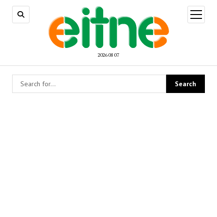
open
menu
2026 08 07