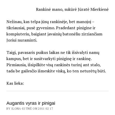
Rankinė mano, sukūrė Jūratė Mierkienė
Nežinau, kas telpa jūsų rankinėje, bet manojoj –
tikriausiai, pusė gyvenimo. Pradedant pinigine ir
kompiuteriu, baigiant javainių batonėliu zirziančiam
Joriui nuraminti.
Taigi, pavasaris puikus laikas ne tik išsivalyti namų
kampus, bet ir susitvarkyti piniginę ir rankinę.
Pirmiausia, išsipilkite visą rankinės turinį ant stalo,
tada be gailesčio išmeskite viską, ko ten neturėtų būti.
Kas lieka:
Augantis vyras ir pinigai
BY ILONA-EITNĖ ON 2011 02 17