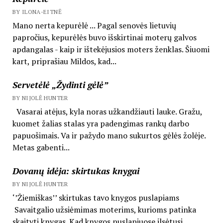
BY ILONA-EITNĖ
Mano nerta kepurėlė ... Pagal senovės lietuvių
papročius, kepurėlės buvo išskirtinai moterų galvos
apdangalas - kaip ir ištekėjusios moters ženklas. Šiuomi
kart, priprašiau Mildos, kad...
Servetėlė „Žydinti gėlė”
BY NIJOLĖ HUNTER
Vasarai atėjus, kyla noras užkandžiauti lauke. Gražu,
kuomet žalias stalas yra padengimas rankų darbo
papuošimais. Va ir pažydo mano sukurtos gėlės žolėje.
Metas gabenti...
Dovanų idėja: skirtukas knygai
BY NIJOLĖ HUNTER
‘’Žiemiškas’’ skirtukas tavo knygos puslapiams
Savaitgalio užsiėmimas moterims, kurioms patinka
skaityti knygas. Kad knygos puslapiuose ilsėtųsi