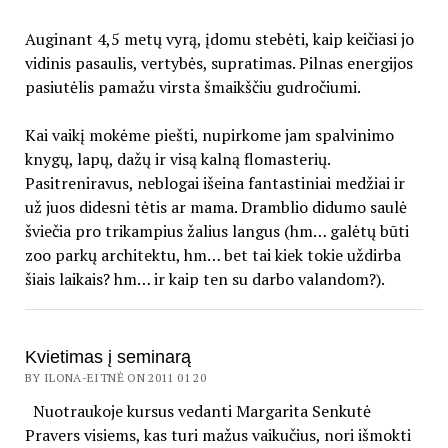
Auginant 4,5 metų vyrą, įdomu stebėti, kaip keičiasi jo
vidinis pasaulis, vertybės, supratimas. Pilnas energijos
pasiutėlis pamažu virsta šmaikščiu gudročiumi.
Kai vaikį mokėme piešti, nupirkome jam spalvinimo
knygų, lapų, dažų ir visą kalną flomasterių.
Pasitreniravus, neblogai išeina fantastiniai medžiai ir
už juos didesni tėtis ar mama. Dramblio didumo saulė
šviečia pro trikampius žalius langus (hm… galėtų būti
zoo parkų architektu, hm… bet tai kiek tokie uždirba
šiais laikais? hm… ir kaip ten su darbo valandom?).
Kvietimas į seminarą
BY ILONA-EITNĖ ON 2011 01 20
Nuotraukoje kursus vedanti Margarita Senkutė
Pravers visiems, kas turi mažus vaikučius, nori išmokti