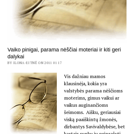
Vaiko pinigai, parama nėščiai moteriai ir kiti geri
dalykai
BY ILONA-EITNĖ ON 2011 01 17
Vis dažniau mamos
klausinėja, kokia yra
valstybės parama nėščioms
moterims, gimus vaikui ar
vaikus auginančioms
šeimoms. Aišku, geriausiai
viską paaiškintų žmonės,
dirbantys Savivaldybėse, bet
kartais sunku jų priprašyti.