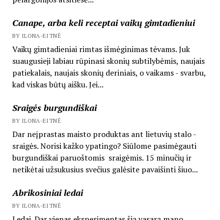
Canape, arba keli receptai vaikų gimtadieniui
BY ILONA-EITNĖ
Vaikų gimtadieniai rimtas išmėginimas tėvams. Juk
suaugusieji labiau rūpinasi skonių subtilybėmis, naujais
patiekalais, naujais skonių deriniais, o vaikams - svarbu,
kad viskas būtų aišku. Jei...
Sraigės burgundiškai
BY ILONA-EITNĖ
Dar neįprastas maisto produktas ant lietuvių stalo -
sraigės. Norisi kažko ypatingo? Siūlome pasimėgauti
burgundiškai paruoštomis sraigėmis. 15 minučių ir
netikėtai užsukusius svečius galėsite pavaišinti šiuo...
Abrikosiniai ledai
BY ILONA-EITNĖ
Ledai. Dar vienas eksperimentas šią vasarą mano