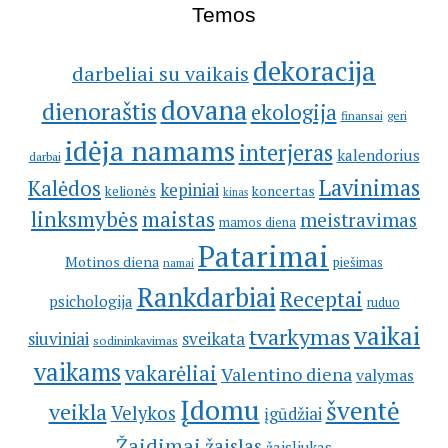
Temos
dekoracija
darbeliai su vaikais
dovana
dienoraštis
ekologija
geri
finansai
idėja namams
interjeras
kalendorius
darbai
Lavinimas
Kalėdos
kepiniai
kelionės
koncertas
kinas
linksmybės
maistas
meistravimas
mamos diena
Patarimai
Motinos diena
piešimas
namai
Rankdarbiai
Receptai
psichologija
ruduo
vaikai
tvarkymas
siuviniai
sveikata
sodininkavimas
vaikams
vakarėliai
Valentino diena
valymas
Įdomu
šventė
veikla
Velykos
įgūdžiai
Žaidimai
žaislas
žaisliukas