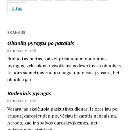
Kitas
SKANAUS!
Obuolių pyragas po patalais
BY ILONA-EITNĖ
Ruduo tas metas, kai vėl prisimenam obuolinius
pyragus, keksiukus ir visokiausius desertus su obuoliais.
Ir nors šiemetinis ruduo daugiau panašus į vasarą, bet
obuoliai jau...
Rudeninis pyragas
BY ILONA-EITNĖ
Vasara jau skaičiuoja paskutines dienas. Ir oras jau po
truputį darosi rudeninis, vėsiau ir karštis nebealsina.
Atrodo, kad ir spalvos darosi ryškesnės, net
pelargonijos atsitiesė...