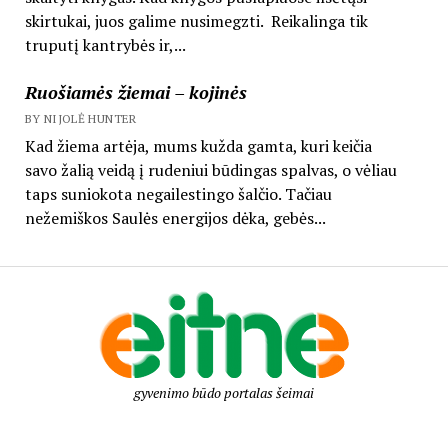
skirtukai, juos galime nusimegzti. Reikalinga tik
truputį kantrybės ir,...
Ruošiamės žiemai – kojinės
BY NIJOLĖ HUNTER
Kad žiema artėja, mums kužda gamta, kuri keičia
savo žalią veidą į rudeniui būdingas spalvas, o vėliau
taps suniokota negailestingo šalčio. Tačiau
nežemiškos Saulės energijos dėka, gebės...
gyvenimo būdo portalas šeimai