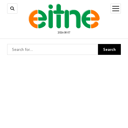
open
menu
2026 08 07