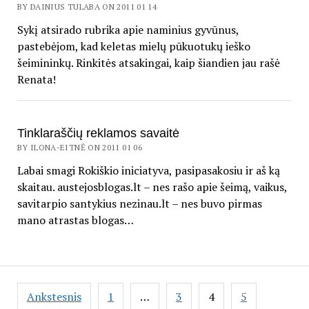
BY DAINIUS TULABA ON 2011 01 14
Sykį atsirado rubrika apie naminius gyvūnus,
pastebėjom, kad keletas mielų pūkuotukų ieško
šeimininkų. Rinkitės atsakingai, kaip šiandien jau rašė
Renata!
Tinklaraščių reklamos savaitė
BY ILONA-EITNĖ ON 2011 01 06
Labai smagi Rokiškio iniciatyva, pasipasakosiu ir aš ką
skaitau. austejosblogas.lt – nes rašo apie šeimą, vaikus,
savitarpio santykius nezinau.lt – nes buvo pirmas
mano atrastas blogas…
Įrašų
Ankstesnis
1
…
3
4
5
puslapiavimas