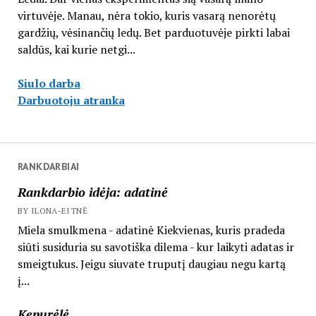
virtuvėje. Manau, nėra tokio, kuris vasarą nenorėtų
gardžių, vėsinančių ledų. Bet parduotuvėje pirkti labai
saldūs, kai kurie netgi...
Siulo darba
Darbuotoju atranka
RANKDARBIAI
Rankdarbio idėja: adatinė
BY ILONA-EITNĖ
Miela smulkmena - adatinė Kiekvienas, kuris pradeda
siūti susiduria su savotiška dilema - kur laikyti adatas ir
smeigtukus. Jeigu siuvate truputį daugiau negu kartą
į...
Kepurėlė