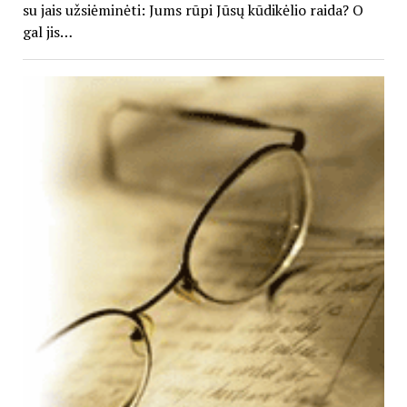
su jais užsiėminėti: Jums rūpi Jūsų kūdikėlio raida? O
gal jis…