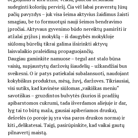
sudeginti kolorijų perviršį. Čia vėl labai praverstų Jūsų
pačių pavyzdys – juk visa šeima aktyvius žaidimus žaisti
smagiau, be to formuotųsi nauji šeimos bendravimo
įpročiai. Aktyvaus gyvenimo būdo nereiktų pamiršti ir
atžalai grįžus į mokyklą – iš daugybės mokykloje
siūlomų būrelių tikrai galima išsirinkti aktyvų
laisvalaikio praleidimą propaguojančių.
Daugiau gaminkite namuose – tegul ant stalo būna
vaisių, supjaustytų daržovių šiaudelių – užkandžiai bus
sveikesni. O ir patys patiekalai subalansuoti, naudojant
kokybiškus produktus, mėsą, žuvį, daržoves. Tikriausiai,
visi sutiks, kad kavinėse siūlomas „vaikiškas meniu“
savotiškas – gruzdintos bulvytės (kurios iš pradžių
apibarstomos cukrumi, tada išverdamos aliejuje ir dar,
lyg tai to būtų maža, gausiai apiberiamos druska),
dešrelės (o poroje jų yra visa paros druskos norma) ir
kiti „delikatesai. Taigi, pasirūpinkite, kad vaikai gautų
pilnavertį maistą.