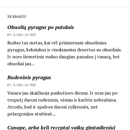
SKANAUS!
Obuolių pyragas po patalais
BY ILONA-EITNĖ
Ruduo tas metas, kai vėl prisimenam obuolinius
pyragus, keksiukus ir visokiausius desertus su obuoliais.
Ir nors šiemetinis ruduo daugiau panašus į vasarą, bet
obuoliai jau...
Rudeninis pyragas
BY ILONA-EITNĖ
Vasara jau skaičiuoja paskutines dienas. Ir oras jau po
truputį darosi rudeninis, vėsiau ir karštis nebealsina.
Atrodo, kad ir spalvos darosi ryškesnės, net
pelargonijos atsitiesė...
Canape, arba keli receptai vaikų gimtadieniui