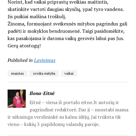
Norint, kad vaikai priprastų sveikiau maitintis,
skatinkite vartoti daugiau skysčių, ypač tyro vandens.
Jis puikiai malšina troškulį.
Žinoma, formuojant sveikesnės mitybos pagrindus gali
padėti ir mokyklos bendruomenė. Taigi pasidomėkite,
kas pasakojama ir daroma vaikų gerovės labui pas Jus.
Gerų atostogų!
Published in
Lavinimas
maistas
sveika mityba
vaikai
Ilona-Eitnė
Eitnė – viena iš portalo eitne.lt autorių ir
pagrindinė redaktorė. Dar ji – nuostabi mama
ir sėkminga verslininkė su kalnu idėjų. Jai trūksta tik
vieno – kokių 3 papildomų valandų paroje.