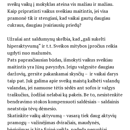
sveikų vaikų į mokyklas ateina vis mažiau ir mažiau.
Kaip pripratinti vaikus sveikiau maitintis, jei visa
pramonė tik ir stengiasi, kad vaikai gautų daugiau
cukraus, daugiau įvairiausių priedų?
Užrašai ant saldumynų skelbia, kad „gali sukelti
hiperaktyvumą“ ir t.t. Sveikos mitybos įpročius reikia
ugdyti nuo mažumės.
Pats paprasčiausias būdas, išmokyti vaikus sveikiau
maitintis yra Jūsų pavyzdys. Jeigu valgysite daugiau
daržovių, gersite pakankamai skysčių – ir vaikai darys
taip pat. Juk galima apie sveiką maistą kalbėti valandų
valandas, jei namuose tėtis sėdės ant sofos ir valgys
traškučius, žodžiai nelabai ką pakeis. Be to, nesistenkite
bendravimo stokos kompensuoti saldėsiais – saldainis
neatstoja tėvų dėmesio.
Skatinkite vaikų aktyvumą – vasarą tiek daug aktyvių
pramogų – važinėjimas dviračiais, maudynės,
bėgiojimas ir kita fizinė veikla, padeda nesunkiai