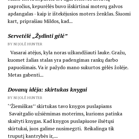
papročius, kepurėlės buvo išskirtinai moterų galvos
apdangalas - kaip ir ištekėjusios moters ženklas. Šiuomi
kart, priprašiau Mildos, kad...
Servetėlė „Žydinti gėlė”
BY NIJOLĖ HUNTER
Vasarai atėjus, kyla noras užkandžiauti lauke. Gražu,
kuomet žalias stalas yra padengimas rankų darbo
papuošimais. Va ir pažydo mano sukurtos gėlės žolėje.
Metas gabenti...
Dovanų idėja: skirtukas knygai
BY NIJOLĖ HUNTER
‘’Žiemiškas’’ skirtukas tavo knygos puslapiams
Savaitgalio užsiėmimas moterims, kurioms patinka
skaityti knygas. Kad knygos puslapiuose ilsėtųsi
skirtukai, juos galime nusimegzti. Reikalinga tik
truputį kantrybės ir,...