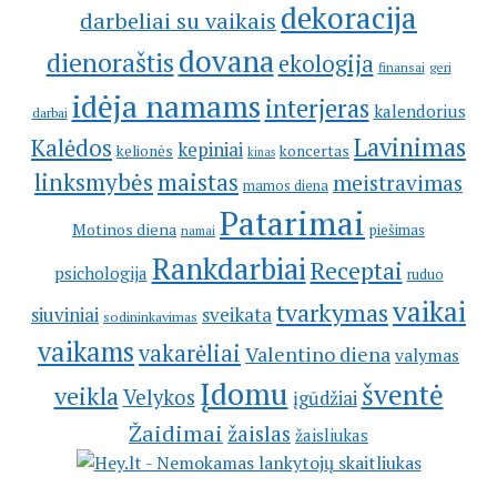
dekoracija
darbeliai su vaikais
dovana
dienoraštis
ekologija
geri
finansai
idėja namams
interjeras
kalendorius
darbai
Lavinimas
Kalėdos
kepiniai
kelionės
koncertas
kinas
linksmybės
maistas
meistravimas
mamos diena
Patarimai
Motinos diena
piešimas
namai
Rankdarbiai
Receptai
psichologija
ruduo
vaikai
tvarkymas
siuviniai
sveikata
sodininkavimas
vaikams
vakarėliai
Valentino diena
valymas
Įdomu
šventė
veikla
Velykos
įgūdžiai
Žaidimai
žaislas
žaisliukas