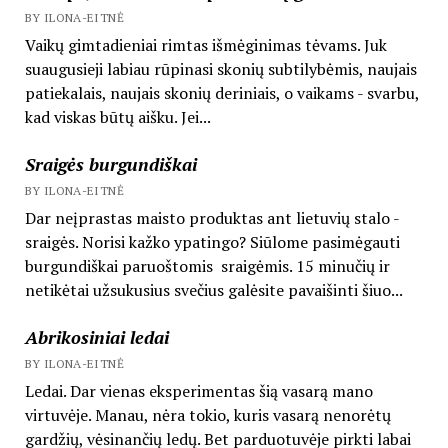
BY ILONA-EITNĖ
Vaikų gimtadieniai rimtas išmėginimas tėvams. Juk
suaugusieji labiau rūpinasi skonių subtilybėmis, naujais
patiekalais, naujais skonių deriniais, o vaikams - svarbu,
kad viskas būtų aišku. Jei...
Sraigės burgundiškai
BY ILONA-EITNĖ
Dar neįprastas maisto produktas ant lietuvių stalo -
sraigės. Norisi kažko ypatingo? Siūlome pasimėgauti
burgundiškai paruoštomis sraigėmis. 15 minučių ir
netikėtai užsukusius svečius galėsite pavaišinti šiuo...
Abrikosiniai ledai
BY ILONA-EITNĖ
Ledai. Dar vienas eksperimentas šią vasarą mano
virtuvėje. Manau, nėra tokio, kuris vasarą nenorėtų
gardžių, vėsinančių ledų. Bet parduotuvėje pirkti labai