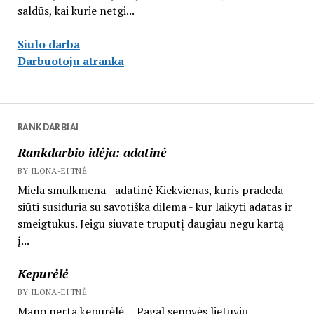
saldūs, kai kurie netgi...
Siulo darba
Darbuotoju atranka
RANKDARBIAI
Rankdarbio idėja: adatinė
BY ILONA-EITNĖ
Miela smulkmena - adatinė Kiekvienas, kuris pradeda
siūti susiduria su savotiška dilema - kur laikyti adatas ir
smeigtukus. Jeigu siuvate truputį daugiau negu kartą
į...
Kepurėlė
BY ILONA-EITNĖ
Mano nerta kepurėlė ... Pagal senovės lietuvių