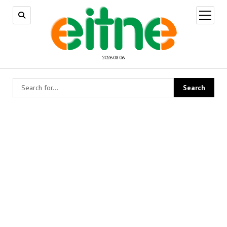
open
menu
2026 08 06