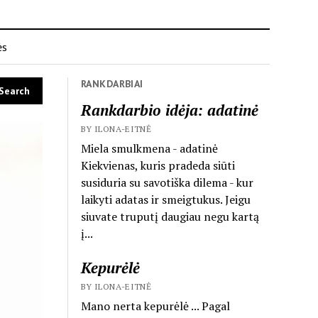
ės
RANKDARBIAI
Rankdarbio idėja: adatinė
BY ILONA-EITNĖ
Miela smulkmena - adatinė
Kiekvienas, kuris pradeda siūti
susiduria su savotiška dilema - kur
laikyti adatas ir smeigtukus. Jeigu
siuvate truputį daugiau negu kartą
į...
Kepurėlė
BY ILONA-EITNĖ
Mano nerta kepurėlė ... Pagal