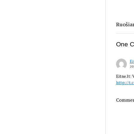
Ruošiam
One 
Ei
20
Eitne.lt: 
http://t.
Comment