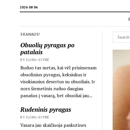
2026 08 06
SKANAUS!
Obuolių pyragas po
patalais
BY ILONA-EITNĖ
Ruduo tas metas, kai vėl prisimenam
obuolinius pyragus, keksiukus ir
visokiausius desertus su obuoliais. Ir
nors šiemetinis ruduo daugiau
panašus į vasarą, bet obuoliai jau...
Rudeninis pyragas
BY ILONA-EITNĖ
Vasara jau skaičiuoja paskutines