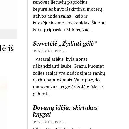
senovės lietuvių papročius,
kepurėlės buvo išskirtinai moterų
galvos apdangalas - kaip ir
ištekėjusios moters ženklas. Šiuomi
kart, priprašiau Mildos, kad...
Servetėlė „Žydinti gėlė”
ė iš
BY NIJOLĖ HUNTER
Vasarai atėjus, kyla noras
užkandžiauti lauke. Gražu, kuomet
žalias stalas yra padengimas rankų
darbo papuošimais. Va ir pažydo
mano sukurtos gėlės žolėje. Metas
gabenti...
Dovanų idėja: skirtukas
knygai
BY NIJOLĖ HUNTER