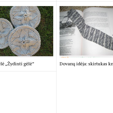
lė „Žydinti gėlė”
Dovanų idėja: skirtukas k