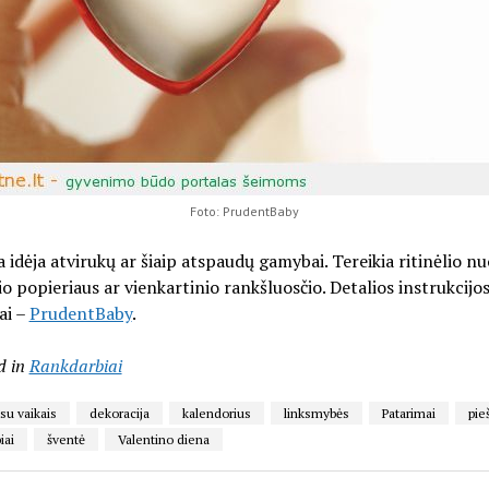
Foto: PrudentBaby
 idėja atvirukų ar šiaip atspaudų gamybai. Tereikia ritinėlio nu
io popieriaus ar vienkartinio rankšluosčio. Detalios instrukcijos
ai –
PrudentBaby
.
d in
Rankdarbiai
 su vaikais
dekoracija
kalendorius
linksmybės
Patarimai
pie
iai
šventė
Valentino diena