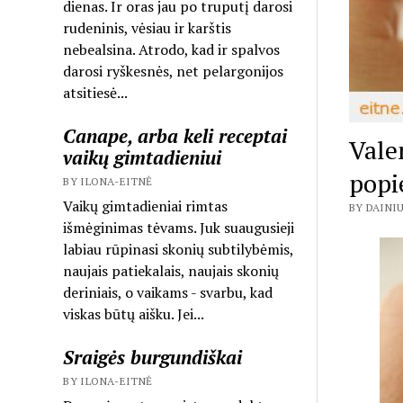
dienas. Ir oras jau po truputį darosi
rudeninis, vėsiau ir karštis
nebealsina. Atrodo, kad ir spalvos
darosi ryškesnės, net pelargonijos
atsitiesė...
Canape, arba keli receptai
Vale
vaikų gimtadieniui
popie
BY ILONA-EITNĖ
Vaikų gimtadieniai rimtas
BY DAINIU
išmėginimas tėvams. Juk suaugusieji
labiau rūpinasi skonių subtilybėmis,
naujais patiekalais, naujais skonių
deriniais, o vaikams - svarbu, kad
viskas būtų aišku. Jei...
Sraigės burgundiškai
BY ILONA-EITNĖ