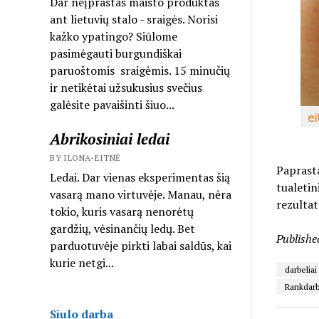
Dar neįprastas maisto produktas
ant lietuvių stalo - sraigės. Norisi
kažko ypatingo? Siūlome
pasimėgauti burgundiškai
paruoštomis sraigėmis. 15 minučių
ir netikėtai užsukusius svečius
galėsite pavaišinti šiuo...
Abrikosiniai ledai
BY ILONA-EITNĖ
Paprasta
Ledai. Dar vienas eksperimentas šią
tualetin
vasarą mano virtuvėje. Manau, nėra
rezultat
tokio, kuris vasarą nenorėtų
gardžių, vėsinančių ledų. Bet
Publishe
parduotuvėje pirkti labai saldūs, kai
kurie netgi...
darbeliai
Rankdarb
Siulo darba