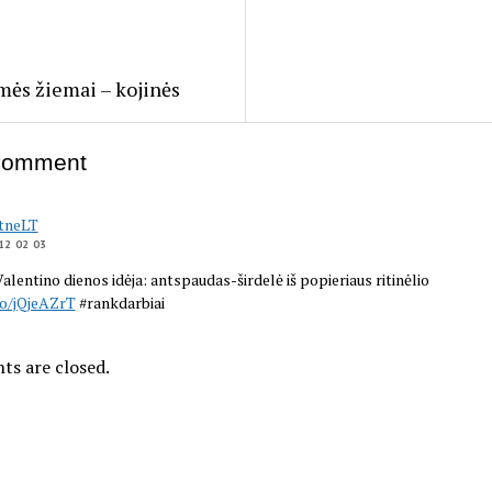
ės žiemai – kojinės
Comment
tneLT
12 02 03
Valentino dienos idėja: antspaudas-širdelė iš popieriaus ritinėlio
co/jQjeAZrT
#rankdarbiai
s are closed.