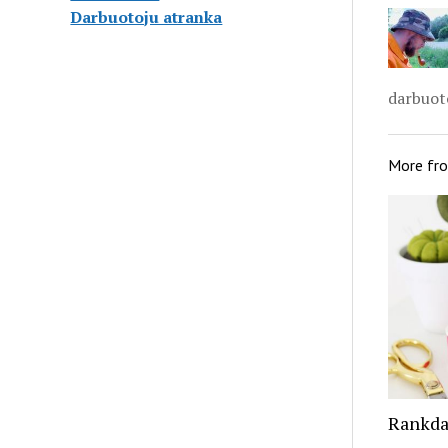
Darbuotoju atranka
darbuoto
More fr
Rankdar