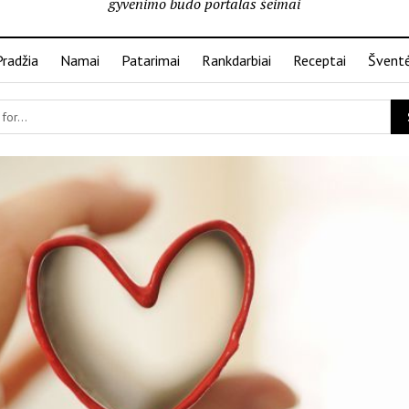
gyvenimo būdo portalas šeimai
Pradžia
Namai
Patarimai
Rankdarbiai
Receptai
Švent