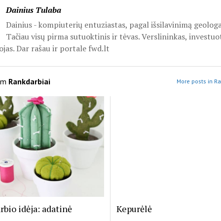
Dainius Tulaba
Dainius - kompiuterių entuziastas, pagal išsilavinimą geologa
Tačiau visų pirma sutuoktinis ir tėvas. Verslininkas, investuo
jas. Dar rašau ir portale fwd.lt
om
Rankdarbiai
More posts in Ra
bio idėja: adatinė
Kepurėlė