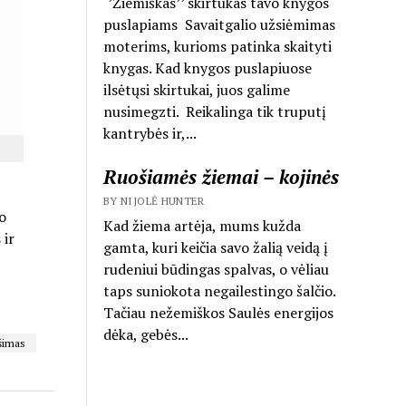
‘’Žiemiškas’’ skirtukas tavo knygos
puslapiams Savaitgalio užsiėmimas
moterims, kurioms patinka skaityti
knygas. Kad knygos puslapiuose
ilsėtųsi skirtukai, juos galime
nusimegzti. Reikalinga tik truputį
kantrybės ir,...
Ruošiamės žiemai – kojinės
BY NIJOLĖ HUNTER
o
Kad žiema artėja, mums kužda
 ir
gamta, kuri keičia savo žalią veidą į
rudeniui būdingas spalvas, o vėliau
taps suniokota negailestingo šalčio.
Tačiau nežemiškos Saulės energijos
dėka, gebės...
šimas