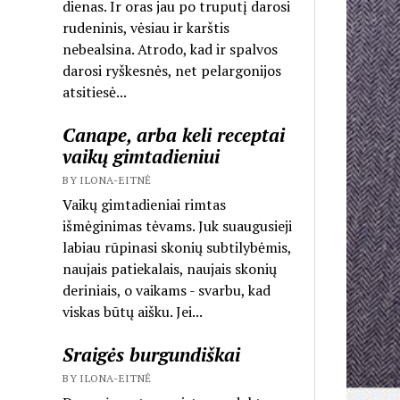
dienas. Ir oras jau po truputį darosi
rudeninis, vėsiau ir karštis
nebealsina. Atrodo, kad ir spalvos
darosi ryškesnės, net pelargonijos
atsitiesė...
Canape, arba keli receptai
vaikų gimtadieniui
BY ILONA-EITNĖ
Vaikų gimtadieniai rimtas
išmėginimas tėvams. Juk suaugusieji
labiau rūpinasi skonių subtilybėmis,
naujais patiekalais, naujais skonių
deriniais, o vaikams - svarbu, kad
viskas būtų aišku. Jei...
Sraigės burgundiškai
BY ILONA-EITNĖ