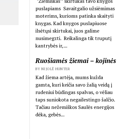
‘’Žiemiškas’’ skirtukas tavo knygos
puslapiams Savaitgalio užsiėmimas
moterims, kurioms patinka skaityti
knygas. Kad knygos puslapiuose
ilsėtųsi skirtukai, juos galime
nusimegzti. Reikalinga tik truputį
kantrybės ir,...
Ruošiamės žiemai – kojinės
BY NIJOLĖ HUNTER
Kad žiema artėja, mums kužda
gamta, kuri keičia savo žalią veidą į
rudeniui būdingas spalvas, o vėliau
taps suniokota negailestingo šalčio.
Tačiau nežemiškos Saulės energijos
dėka, gebės...