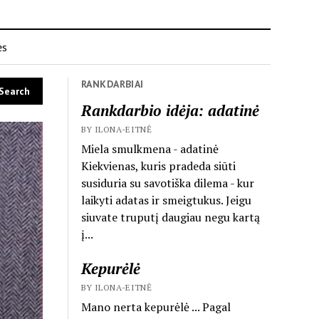
ės
RANKDARBIAI
Rankdarbio idėja: adatinė
BY ILONA-EITNĖ
Miela smulkmena - adatinė
Kiekvienas, kuris pradeda siūti
susiduria su savotiška dilema - kur
laikyti adatas ir smeigtukus. Jeigu
siuvate truputį daugiau negu kartą
į...
Kepurėlė
BY ILONA-EITNĖ
Mano nerta kepurėlė ... Pagal