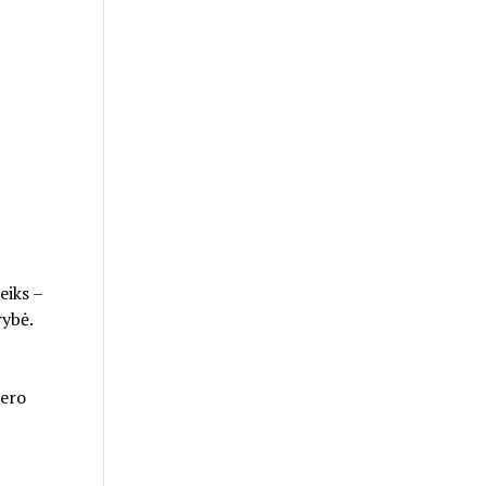
eiks –
rybė.
jero