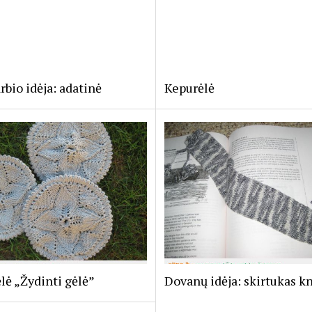
bio idėja: adatinė
Kepurėlė
lė „Žydinti gėlė”
Dovanų idėja: skirtukas k