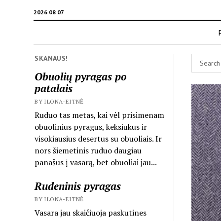
2026 08 07
SKANAUS!
Obuolių pyragas po
patalais
BY ILONA-EITNĖ
Ruduo tas metas, kai vėl prisimenam
obuolinius pyragus, keksiukus ir
visokiausius desertus su obuoliais. Ir
nors šiemetinis ruduo daugiau
panašus į vasarą, bet obuoliai jau...
Rudeninis pyragas
BY ILONA-EITNĖ
Vasara jau skaičiuoja paskutines