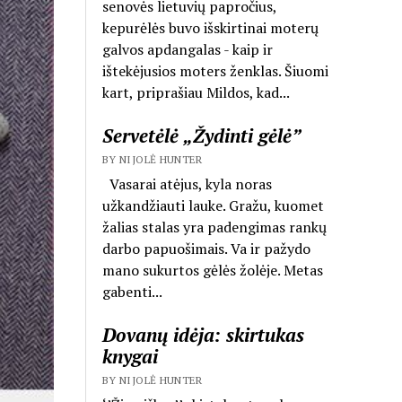
senovės lietuvių papročius,
kepurėlės buvo išskirtinai moterų
galvos apdangalas - kaip ir
ištekėjusios moters ženklas. Šiuomi
kart, priprašiau Mildos, kad...
Servetėlė „Žydinti gėlė”
BY NIJOLĖ HUNTER
Vasarai atėjus, kyla noras
užkandžiauti lauke. Gražu, kuomet
žalias stalas yra padengimas rankų
darbo papuošimais. Va ir pažydo
mano sukurtos gėlės žolėje. Metas
gabenti...
Dovanų idėja: skirtukas
knygai
BY NIJOLĖ HUNTER