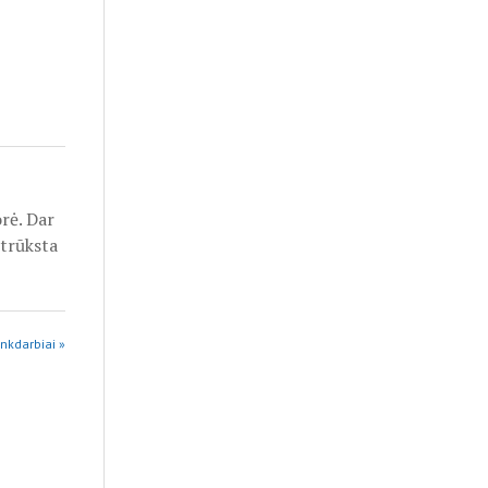
orė. Dar
 trūksta
nkdarbiai »