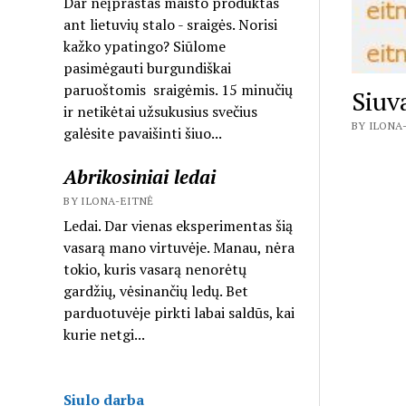
Dar neįprastas maisto produktas
ant lietuvių stalo - sraigės. Norisi
kažko ypatingo? Siūlome
pasimėgauti burgundiškai
paruoštomis sraigėmis. 15 minučių
Siuv
ir netikėtai užsukusius svečius
BY ILONA-
galėsite pavaišinti šiuo...
Abrikosiniai ledai
BY ILONA-EITNĖ
Ledai. Dar vienas eksperimentas šią
vasarą mano virtuvėje. Manau, nėra
tokio, kuris vasarą nenorėtų
gardžių, vėsinančių ledų. Bet
parduotuvėje pirkti labai saldūs, kai
kurie netgi...
Siulo darba