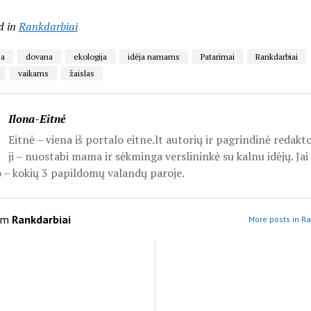
d in
Rankdarbiai
ja
dovana
ekologija
idėja namams
Patarimai
Rankdarbiai
vaikams
žaislas
Ilona-Eitnė
Eitnė – viena iš portalo eitne.lt autorių ir pagrindinė redakt
ji – nuostabi mama ir sėkminga verslininkė su kalnu idėjų. Jai
o – kokių 3 papildomų valandų paroje.
om
Rankdarbiai
More posts in Ra