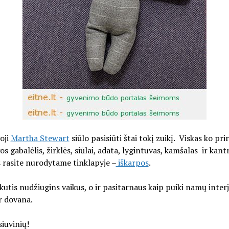
oji
Martha Stewart
siūlo pasisiūti štai tokį zuikį. Viskas ko prir
s gabalėlis, žirklės, siūlai, adata, lygintuvas, kamšalas ir kant
 rasite nurodytame tinklapyje –
iškarpos
.
kutis nudžiugins vaikus, o ir pasitarnaus kaip puiki namų inter
r dovana.
iuvinių!