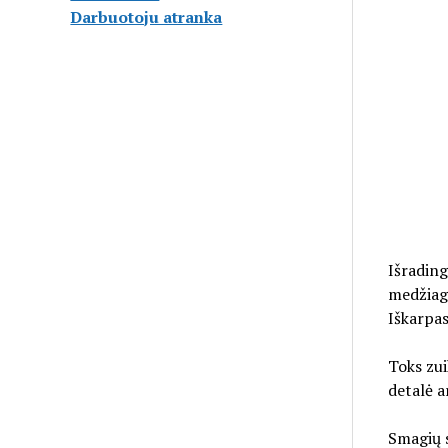
Darbuotoju atranka
Išrading
medžiago
Iškarpas
Toks zui
detalė a
Smagių s