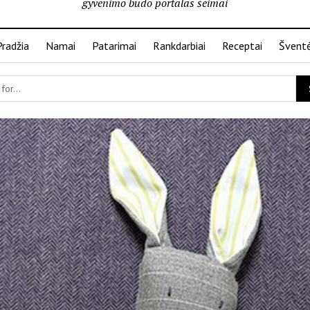
gyvenimo būdo portalas šeimai
Pradžia
Namai
Patarimai
Rankdarbiai
Receptai
Švent