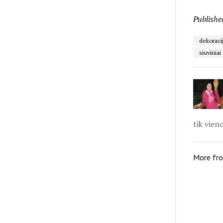
Publishe
dekoraci
siuviniai
tik vien
More fr