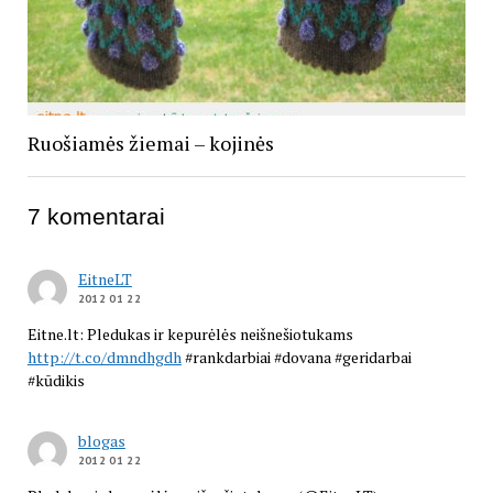
Ruošiamės žiemai – kojinės
7 komentarai
EitneLT
2012 01 22
Eitne.lt: Pledukas ir kepurėlės neišnešiotukams
http://t.co/dmndhgdh
#rankdarbiai #dovana #geridarbai
#kūdikis
blogas
2012 01 22