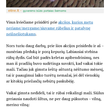
Visus kviečiame prisidėti prie
akcijos, kurios metu
neriame/mezgame/siuvame rūbelius ir patalynę
neišnešiotukams
.
Nors turiu daug darbų, prie šios akcijos prisidedu ir aš –
nunėriau pleduką ir porą kepurių. Labiausiai stebina
rūbų dydis. Gal būt padės keletas apibendrinimų, nes
man iš pradžių buvo sudėtinga suvokti, kad vaikai tokie
maži. Tačiau juk gimsta šeštą-aštuntą nėštumo mėnesį,
tai ir paaugimui laiko turėtų nemažai, jei dėl vienokių
ar kitokių priežasčių nebūtų paskubėję.
Vaikai gimsta nedideli, tai ir rūbai reikalingi maži. Siūlus
geriausia naudoti šiltus, ne per daug pūkuotus – vilną,
merino vilną: