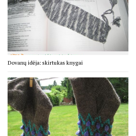
Dovanų idėja: skirtukas knygai