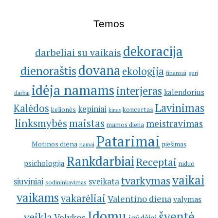
Temos
dekoracija
darbeliai su vaikais
dovana
dienoraštis
ekologija
geri
finansai
idėja namams
interjeras
kalendorius
darbai
Lavinimas
Kalėdos
kepiniai
kelionės
koncertas
kinas
linksmybės
maistas
meistravimas
mamos diena
Patarimai
Motinos diena
piešimas
namai
Rankdarbiai
Receptai
psichologija
ruduo
vaikai
tvarkymas
siuviniai
sveikata
sodininkavimas
vaikams
vakarėliai
Valentino diena
valymas
Įdomu
šventė
veikla
Velykos
įgūdžiai