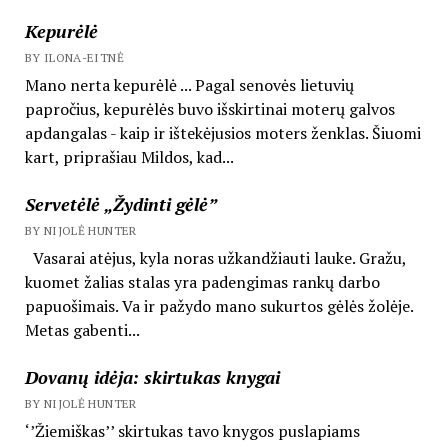
Kepurėlė
BY ILONA-EITNĖ
Mano nerta kepurėlė ... Pagal senovės lietuvių
papročius, kepurėlės buvo išskirtinai moterų galvos
apdangalas - kaip ir ištekėjusios moters ženklas. Šiuomi
kart, priprašiau Mildos, kad...
Servetėlė „Žydinti gėlė”
BY NIJOLĖ HUNTER
Vasarai atėjus, kyla noras užkandžiauti lauke. Gražu,
kuomet žalias stalas yra padengimas rankų darbo
papuošimais. Va ir pažydo mano sukurtos gėlės žolėje.
Metas gabenti...
Dovanų idėja: skirtukas knygai
BY NIJOLĖ HUNTER
‘’Žiemiškas’’ skirtukas tavo knygos puslapiams