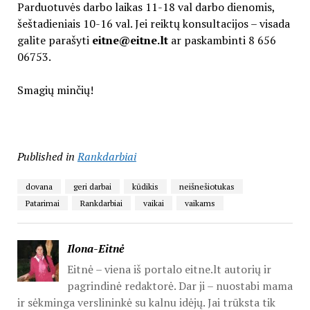
Parduotuvės darbo laikas 11-18 val darbo dienomis,
šeštadieniais 10-16 val. Jei reiktų konsultacijos – visada
galite parašyti
eitne@eitne.lt
ar paskambinti 8 656
06753.
Smagių minčių!
Published in
Rankdarbiai
dovana
geri darbai
kūdikis
neišnešiotukas
Patarimai
Rankdarbiai
vaikai
vaikams
Ilona-Eitnė
Eitnė – viena iš portalo eitne.lt autorių ir
pagrindinė redaktorė. Dar ji – nuostabi mama
ir sėkminga verslininkė su kalnu idėjų. Jai trūksta tik