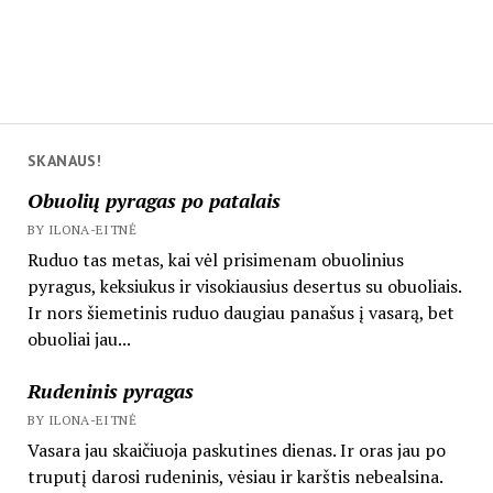
SKANAUS!
Obuolių pyragas po patalais
BY ILONA-EITNĖ
Ruduo tas metas, kai vėl prisimenam obuolinius
pyragus, keksiukus ir visokiausius desertus su obuoliais.
Ir nors šiemetinis ruduo daugiau panašus į vasarą, bet
obuoliai jau...
Rudeninis pyragas
BY ILONA-EITNĖ
Vasara jau skaičiuoja paskutines dienas. Ir oras jau po
truputį darosi rudeninis, vėsiau ir karštis nebealsina.