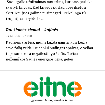
Savaitgalio užsiėmimas moterims, kurioms patinka
skaityti knygas. Kad knygos puslapiuose ilsėtųsi
skirtukai, juos galime nusimegzti. Reikalinga tik
truputį kantrybės ir,...
Ruošiamės žiemai – kojinės
BY NIJOLĖ HUNTER
Kad žiema artėja, mums kužda gamta, kuri keičia
savo žalią veidą į rudeniui būdingas spalvas, o vėliau
taps suniokota negailestingo šalčio. Tačiau
nežemiškos Saulės energijos dėka, gebės...
gyvenimo būdo portalas šeimai