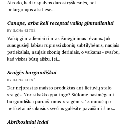
Atrodo, kad ir spalvos darosi ryškesnės, net
pelargonijos atsitiesė...
Canape, arba keli receptai vaikų gimtadieniui
BY ILONA-EITNĖ
Vaikų gimtadieniai rimtas išmėginimas tėvams. Juk
suaugusieji labiau rūpinasi skonių subtilybėmis, naujais
patiekalais, naujais skonių deriniais, o vaikams - svarbu,
kad viskas būtų aišku. Jei...
Sraigės burgundiškai
BY ILONA-EITNĖ
Dar neįprastas maisto produktas ant lietuvių stalo -
sraigės. Norisi kažko ypatingo? Siūlome pasimėgauti
burgundiškai paruoštomis sraigėmis. 15 minučių ir
netikėtai užsukusius svečius galėsite pavaišinti šiuo...
Abrikosiniai ledai