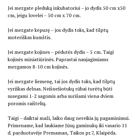
Jei mezgate pleduką inkubatoriui – jo dydis 50 cm x50
cm, jeigu lovelei – 50 cm x 70 cm.
Jei mezgate kepurę – jos dydis toks, kad tilptų
moteriškas kumštis.
Jei mezgate kojines – pėdutės dydis – 5 cm. Taigi
kojinės miniatiūrinės. Paprastai naujagimiams
mezgamos 8-10 cm kojinės.
Jei mezgate liemenę, tai jos dydis toks, kad tilptų
vyriškas delnas. Neišnešiotukų rūbai turėtų būti
susegami 1-2 sagomis arba surišami viena dviem
poromis raištelių.
Taigi – daiktai maži, laiko daug nereikia jų pagaminimui.
Primename, kad laukiame Jūsų gaminukų iki vasario 11
d. parduotuvėje Premaman, Taikos pr.7, Klaipėda.