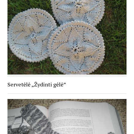
Servetėlė „Žydinti gėlė”