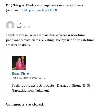
RT @blogas: Pledukas ir kepurėlės neišnešiotukams
(@EitneLT)
http://t.co/AQz2Ab68
ina
2012 01 29
sakykite prasau o jei esam ne klaipedietes ir noretume
padovanoti mazuciams reikalingu kojinyciu ir t.t ar galetume
atsiusti pastu?:)
Ilona-Eitnė
POST AUTHOR
| 2012 01 30
Sveiki, galite atsiųsti ir paštu – Dariaus ir Girėno 35-35,
Gargždai, Ilona Tulabienė
Comments are closed.