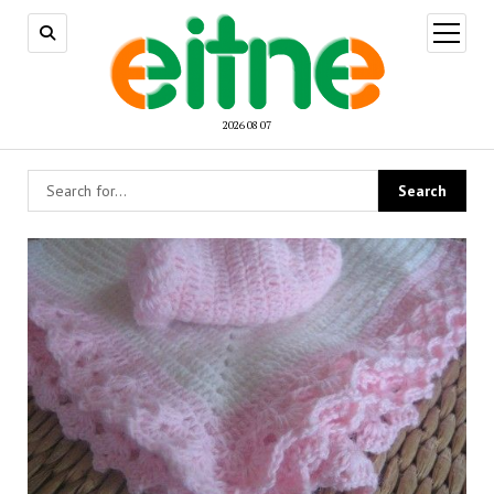
open
menu
2026 08 07