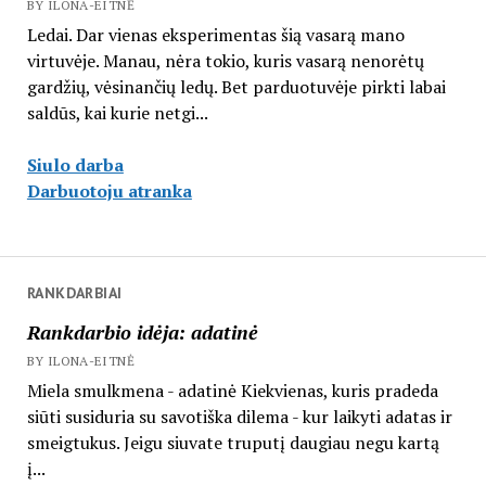
BY ILONA-EITNĖ
Ledai. Dar vienas eksperimentas šią vasarą mano
virtuvėje. Manau, nėra tokio, kuris vasarą nenorėtų
gardžių, vėsinančių ledų. Bet parduotuvėje pirkti labai
saldūs, kai kurie netgi...
Siulo darba
Darbuotoju atranka
RANKDARBIAI
Rankdarbio idėja: adatinė
BY ILONA-EITNĖ
Miela smulkmena - adatinė Kiekvienas, kuris pradeda
siūti susiduria su savotiška dilema - kur laikyti adatas ir
smeigtukus. Jeigu siuvate truputį daugiau negu kartą
į...