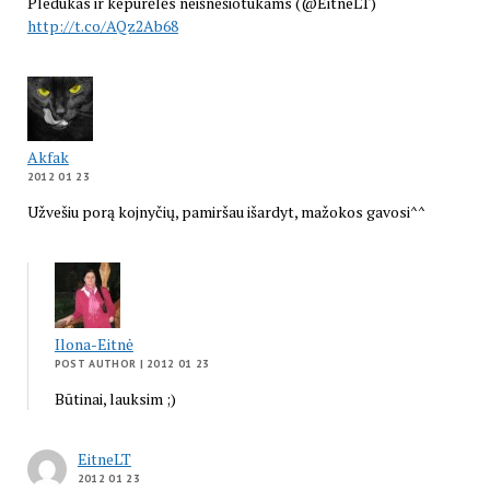
Pledukas ir kepurėlės neišnešiotukams (@EitneLT)
http://t.co/AQz2Ab68
Akfak
2012 01 23
Užvešiu porą kojnyčių, pamiršau išardyt, mažokos gavosi^^
Ilona-Eitnė
POST AUTHOR
| 2012 01 23
Būtinai, lauksim ;)
EitneLT
2012 01 23