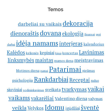
Temos
dekoracija
darbeliai su vaikais
dovana
dienoraštis
ekologija
geri
finansai
idėja namams
interjeras
kalendorius
darbai
Lavinimas
Kalėdos
kepiniai
kelionės
koncertas
kinas
linksmybės
maistas
meistravimas
mamos diena
Patarimai
Motinos diena
piešimas
namai
Rankdarbiai
Receptai
psichologija
ruduo
vaikai
tvarkymas
siuviniai
sveikata
sodininkavimas
vaikams
vakarėliai
Valentino diena
valymas
Įdomu
šventė
veikla
Velykos
įgūdžiai