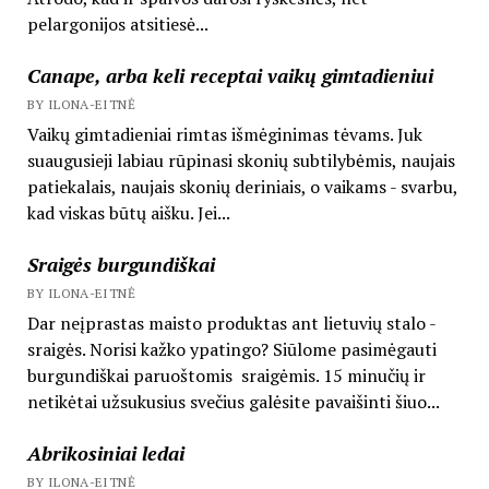
pelargonijos atsitiesė...
Canape, arba keli receptai vaikų gimtadieniui
BY ILONA-EITNĖ
Vaikų gimtadieniai rimtas išmėginimas tėvams. Juk
suaugusieji labiau rūpinasi skonių subtilybėmis, naujais
patiekalais, naujais skonių deriniais, o vaikams - svarbu,
kad viskas būtų aišku. Jei...
Sraigės burgundiškai
BY ILONA-EITNĖ
Dar neįprastas maisto produktas ant lietuvių stalo -
sraigės. Norisi kažko ypatingo? Siūlome pasimėgauti
burgundiškai paruoštomis sraigėmis. 15 minučių ir
netikėtai užsukusius svečius galėsite pavaišinti šiuo...
Abrikosiniai ledai
BY ILONA-EITNĖ