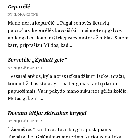
Kepurėlė
BY ILONA-EITNĖ
Mano nerta kepurėlė ... Pagal senovės lietuvių
papročius, kepurėlės buvo išskirtinai moterų galvos
apdangalas - kaip ir ištekėjusios moters ženklas. Šiuomi
kart, priprašiau Mildos, kad...
Servetėlė „Žydinti gėlė”
BY NIJOLĖ HUNTER
Vasarai atėjus, kyla noras užkandžiauti lauke. Gražu,
kuomet žalias stalas yra padengimas rankų darbo
papuošimais. Va ir pažydo mano sukurtos gėlės žolėje.
Metas gabenti...
Dovanų idėja: skirtukas knygai
BY NIJOLĖ HUNTER
‘’Žiemiškas’’ skirtukas tavo knygos puslapiams
Savaitgalio užsiėmimas moterims, kurioms patinka