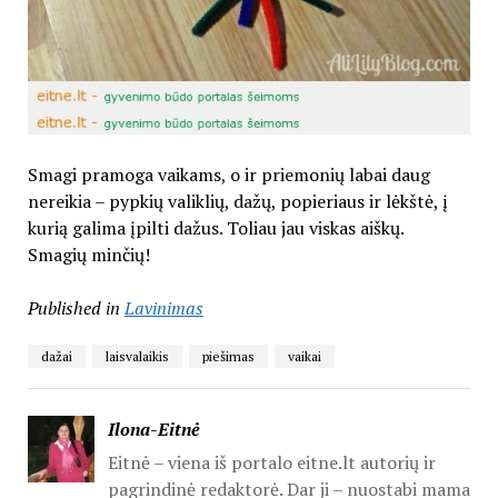
Smagi pramoga vaikams, o ir priemonių labai daug
nereikia – pypkių valiklių, dažų, popieriaus ir lėkštė, į
kurią galima įpilti dažus. Toliau jau viskas aiškų.
Smagių minčių!
Published in
Lavinimas
dažai
laisvalaikis
piešimas
vaikai
Ilona-Eitnė
Eitnė – viena iš portalo eitne.lt autorių ir
pagrindinė redaktorė. Dar ji – nuostabi mama