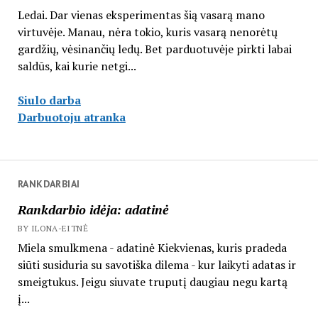
Ledai. Dar vienas eksperimentas šią vasarą mano
virtuvėje. Manau, nėra tokio, kuris vasarą nenorėtų
gardžių, vėsinančių ledų. Bet parduotuvėje pirkti labai
saldūs, kai kurie netgi...
Siulo darba
Darbuotoju atranka
RANKDARBIAI
Rankdarbio idėja: adatinė
BY ILONA-EITNĖ
Miela smulkmena - adatinė Kiekvienas, kuris pradeda
siūti susiduria su savotiška dilema - kur laikyti adatas ir
smeigtukus. Jeigu siuvate truputį daugiau negu kartą
į...