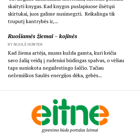
skaityti knygas. Kad knygos puslapiuose ilsėtųsi
skirtukai, juos galime nusimegzti. Reikalinga tik
truputį kantrybės ir,...
Ruošiamės žiemai – kojinės
BY NIJOLĖ HUNTER
Kad žiema artėja, mums kužda gamta, kuri keičia
savo žalią veidą į rudeniui būdingas spalvas, o vėliau
taps suniokota negailestingo šalčio. Tačiau
nežemiškos Saulės energijos dėka, gebės...
gyvenimo būdo portalas šeimai