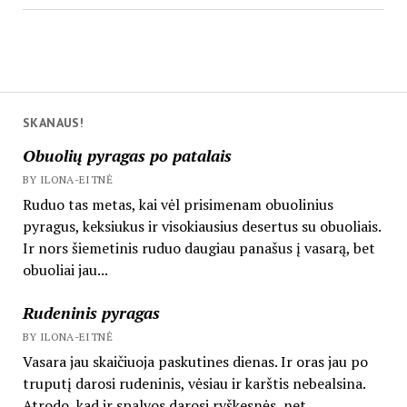
SKANAUS!
Obuolių pyragas po patalais
BY ILONA-EITNĖ
Ruduo tas metas, kai vėl prisimenam obuolinius
pyragus, keksiukus ir visokiausius desertus su obuoliais.
Ir nors šiemetinis ruduo daugiau panašus į vasarą, bet
obuoliai jau...
Rudeninis pyragas
BY ILONA-EITNĖ
Vasara jau skaičiuoja paskutines dienas. Ir oras jau po
truputį darosi rudeninis, vėsiau ir karštis nebealsina.
Atrodo, kad ir spalvos darosi ryškesnės, net