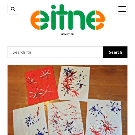
open
menu
2026 08 09